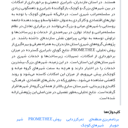
هستند. در استان مازندران، نابرابری جمعیتی و برخورداری از امکانات
در بین شهرهای بزرگ و کوچک بازگوکنندة نابرابری و ناهمگونی زیادی
در سلسله‌مراتب شهری است، درحالی‌که شهرهای کوچک با توجه به
توان‌های اقتصادی و کارکردی به‌عنوان حلقة واسط و پیونددهندة جامعه
روستایی با شهرهای میانی و بزرگ می‌توانند در برقراری تعادل در نظام
سلسله‌مراتبی و ایجاد توازن در بهره‌مندی از خدمات و زیرساخت‌ها و
تراوش توسعه به نواحی پیرامون نقش سازنده‌ای داشته باشند. در
پژوهش گروه‌های شهری استان مازندران به همراه معرفی و بهره‌گیری از
روش تحلیلی PROMETHEE، نتایج گویای نابرابری گسترده در میزان
برخورداری از امکانات، تسهیلات، زیرساخت‌ها و خدمات شهری در
شهرستان‌های این استان است. در این زمینه، شهرهای بزرگ بیشترین
خدمات را در اختیار دارند و هرچه به سمت شهرهای گروه میانه و
کوچک‌تر پیش می‌رویم، از میزان این امکانات کاسته می‌شود و روند
کاهشی مشاهده می‌شود، به‌طوری‌که در بخش‌های اقتصادی، فرهنگی،
کالبدی و زیربنایی، شهرستان ساری بالاتر از همة این گروه از شهرها قرار
گرفته است. نتایج تحلیلی به‌طور تفصیلی در متن اصلی این پژوهش ارائه
شده است.
کلیدواژه‌ها
برنامه‌ریزی منطقه‌ای
تمرکززدایی
روش PROMETHEE
شهر
جویبار
شهرهای کوچک