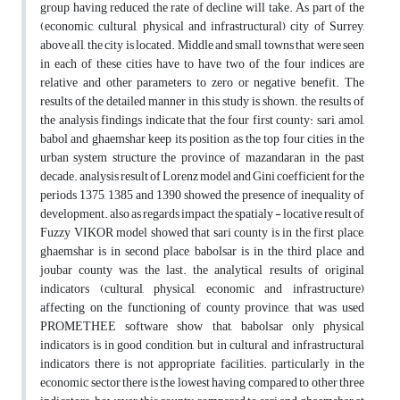
group having reduced the rate of decline will take. As part of the
(economic, cultural, physical and infrastructural) city of Surrey,
above all, the city is located. Middle and small towns that were seen
in each of these cities have to have two of the four indices are
relative and other parameters to zero or negative benefit. The
results of the detailed manner in this study is shown. the results of
the analysis findings indicate that the four first county: sari, amol,
babol and ghaemshar keep its position as the top four cities in the
urban system structure the province of mazandaran in the past
decade. analysis result of Lorenz model and Gini coefficient for the
periods 1375, 1385 and 1390 showed the presence of inequality of
development. also as regards impact the spatialy - locative result of
Fuzzy VIKOR model showed that sari county is in the first place,
ghaemshar is in second place, babolsar is in the third place and
joubar county was the last. the analytical results of original
indicators (cultural, physical, economic and infrastructure)
affecting on the functioning of county province, that was used
PROMETHEE software show that, babolsar only physical
indicators is in good condition, but in cultural and infrastructural
indicators there is not appropriate facilities. particularly in the
economic sector there is the lowest having compared to other three