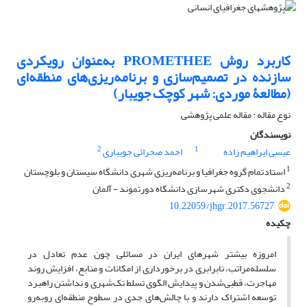
کاربرد روش PROMETHEE به‌عنوان رویکردی
سازنده در تصمیم‌سازی و برنامه‌ریزی‌های منطقه‌ای
(مطالعۀ موردی: شهر کوچک جویبار)
نوع مقاله : مقاله علمی پژوهشی
نویسندگان
2
1
عیسی ابراهیم زاده
احمد صحرائی جویباری
1
استادتمام گروه جغرافیا و برنامه‌ریزی شهری دانشگاه سیستان و بلوچستان
2
دانشجوی دکتری شهرسازی دانشگاه دورتموند - آلمان
10.22059/jhgr.2017.56727
چکیده
امروزه بیشتر شهرهای ایران در مسائلی چون عدم تعادل در
سلسله‌مراتب، نابرابری در برخورداری از امکانات و منابع، افزایش روند
مهاجرت، قطبی‌شدن و پیدایش الگوی تسلط تک‌شهری و نداشتن راهبرد
توسعه اشتراک دارند و با چالش‌های جدی در سطوح منطقه‌ای روبه‌رو