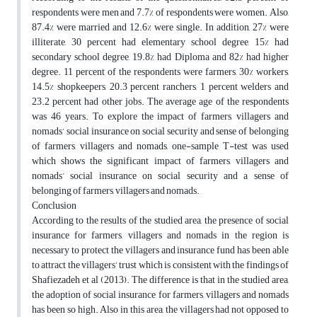
respondents were men and 7.7% of respondents were women. Also,
87.4% were married and 12.6% were single. In addition, 27% were
illiterate, 30 percent had elementary school degree, 15% had
secondary school degree, 19.8% had Diploma and 82% had higher
degree. 11 percent of the respondents were farmers, 30% workers,
14.5% shopkeepers, 20.3 percent ranchers, 1 percent welders and
23.2 percent had other jobs. The average age of the respondents
was 46 years. To explore the impact of farmers, villagers and
nomads’ social insurance on social security and sense of belonging
of farmers, villagers and nomads, one-sample T-test was used
which shows the significant impact of farmers, villagers and
nomads’ social insurance on social security and a sense of
belonging of farmers, villagers and nomads.
Conclusion
According to the results of the studied area, the presence of social
insurance for farmers, villagers and nomads in the region is
necessary to protect the villagers and insurance fund has been able
to attract the villagers’ trust which is consistent with the findings of
Shafiezadeh et al (2013). The difference is that in the studied area,
the adoption of social insurance for farmers, villagers and nomads
has been so high. Also in this area, the villagers had not opposed to