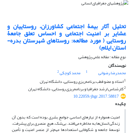
تحلیل آثار بیمۀ اجتماعی کشاورزان، روستاییان و
عشایر بر امنیت اجتماعی و احساس تعلق جامعۀ
روستایی ( مورد مطالعه: روستاهای شهرستان بدره-
استان ایلام)
نوع مقاله : مقاله علمی پژوهشی
نویسندگان
2
1
محمدرضا رضوانی
محمد کوچکی
1
استاد و عضو قطب برنامه‌ریزی روستایی، دانشگاه تهران
2
کارشناس ارشد جغرافیا و برنامه‌ریزی روستایی، دانشگاه تهران
10.22059/jhgr.2017.58817
چکیده
امنیت همواره از نیازهای اساسی جوامع بشری بوده است که بدون آن
زندگی انسان‌ها به مخاطره می‌افتد. بی‌شک، هیچ عنصری برای پیشرفت،
توسعة جامعه و شکوفایی استعدادها مهم‌تر از عنصر امنیت و تأمین