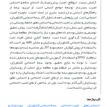
آرامش نیست. درواقع، امنیت پیش‌زمینة یک اجتماع سالم و احساس
امنیت بسترساز توسعة جوامع انسانی است. از این‌رو، بیمه از
راهکارهای اساسی و ارزشمند بشری در ایجاد امنیت، به‌ویژه امنیت
اجتماعی است. این پژوهش با هدف تحلیل آثار بیمة اجتماعی کشاورزان،
روستاییان و عشایر بر امنیت اجتماعی و احساس تعلق جامعة روستایی در
روستاهای شهرستان بدره، استان ایلام انجام گرفته است. روش تحقیق
توصیفی و تحلیلی بوده و داده‌های مورد نیاز با استفاده از مطالعة میدانی
(پرسشنامه) گردآوری شده است. جامعة آماری شامل افراد تحت
پوشش بیمة اجتماعی کشاورزان، روستاییان و عشایر (448 نفر) است که
با استفاده از روش کوکران حجم نمونه 207 نفر محاسبه شده و نمونه‌ها
با استفاده از روش تصادفی انتخاب شده است و درنهایت با استفاده از
نرم‌افزار SPSS و استفاده از آزمون تی تک‌نمونه‌ای تجزیه و تحلیل شده
است. با توجه به نتایج تحقیق، وجود بیمة اجتماعی کشاورزان،
روستاییان و عشایر در منطقة مورد مطالعه برای حمایت از روستاییان
ضروری بوده و صندوق بیمه توانسته است اعتماد روستاییان را به خود
جلب کند. همچنین، بیمه در ارتقای امنیت اجتماعی و احساس تعلق
روستاییان تأثیرگذار بوده است، ولی در شاخص ارتقای امنیت اجتماعی
اثر بیشتری داشته است.
کلیدواژه‌ها
احساس تعلق
امنیت اجتماعی
بیمة اجتماعی کشاورزان
روستاییان و