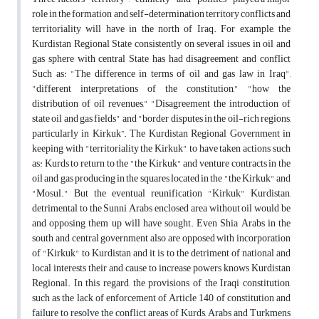
role in the formation and self-determination territory conflicts and
territoriality will have in the north of Iraq. For example, the
Kurdistan Regional State consistently on several issues in oil and
gas sphere with central State has had disagreement and conflict
Such as: "The difference in terms of oil and gas law in Iraq",
"different interpretations of the constitution," "how the
distribution of oil revenues," "Disagreement the introduction of
state oil and gas fields" and "border disputes in the oil-rich regions,
particularly in Kirkuk”. The Kurdistan Regional Government in
keeping with "territoriality the Kirkuk" to have taken actions such
as: Kurds to return to the "the Kirkuk" and venture contracts in the
oil and gas producing in the squares located in the "the Kirkuk" and
"Mosul." But the eventual reunification "Kirkuk" Kurdistan,
detrimental to the Sunni Arabs enclosed area without oil would be
and opposing them up will have sought. Even Shia Arabs in the
south and central government also are opposed with incorporation
of "Kirkuk" to Kurdistan and it is to the detriment of national and
local interests their and cause to increase powers knows Kurdistan
Regional. In this regard, the provisions of the Iraqi constitution,
such as the lack of enforcement of Article 140 of constitution and
failure to resolve the conflict areas of Kurds, Arabs and Turkmens