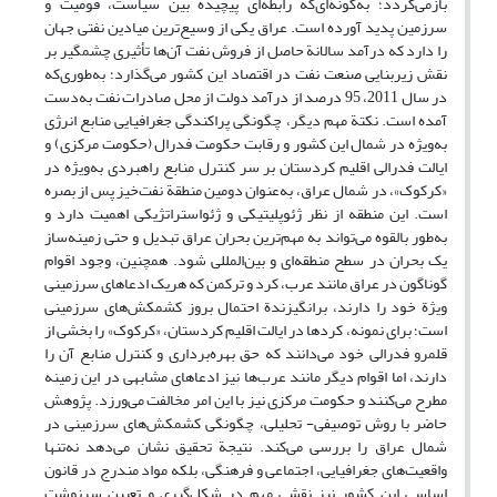
بازمی‌گردد؛ به‌گونه‌ای‌که رابطه‌ای پیچیده بین سیاست، قومیت و
سرزمین پدید آورده است. عراق یکی از وسیع‌ترین میادین نفتی جهان
را دارد که درآمد سالانة حاصل از فروش نفت آن‌ها تأثیری چشمگیر بر
نقش زیربنایی صنعت نفت در اقتصاد این کشور می‌گذارد؛ به‌طوری‌که
در سال 2011، 95 درصد از درآمد دولت از محل صادرات نفت به‌دست
آمده است. نکتة مهم دیگر، چگونگی پراکندگی جغرافیایی منابع انرژی
به‌ویژه در شمال این کشور و رقابت حکومت فدرال (حکومت مرکزی) و
ایالت فدرالی اقلیم کردستان بر سر کنترل منابع راهبردی به‌ویژه در
«کرکوک»، در شمال عراق، به‌عنوان دومین منطقة نفت‌خیز پس از بصره
است. این منطقه از نظر ژئوپلیتیکی و ژئواستراتژیکی اهمیت دارد و
به‌طور بالقوه می‌تواند به مهم‌ترین بحران عراق تبدیل و حتی زمینه‌ساز
یک بحران در سطح منطقه‌ای و بین‌المللی شود. همچنین، وجود اقوام
گوناگون در عراق مانند عرب، کرد و ترکمن که هریک ادعاهای سرزمینی
ویژة خود را دارند، برانگیزندة احتمال بروز کشمکش‌های سرزمینی
است؛ برای نمونه، کردها در ایالت اقلیم کردستان، «کرکوک» را بخشی از
قلمرو فدرالی خود می‌دانند که حق بهره‌برداری و کنترل منابع آن را
دارند، اما اقوام دیگر مانند عرب‌ها نیز ادعاهای مشابهی در این زمینه
مطرح می‌کنند و حکومت مرکزی نیز با این امر مخالفت می‌ورزد. پژوهش
حاضر با روش توصیفی- تحلیلی، چگونگی کشمکش‌های سرزمینی در
شمال عراق را بررسی می‌کند. نتیجة تحقیق نشان می‌دهد نه‌تنها
واقعیت‌های جغرافیایی، اجتماعی و فرهنگی، بلکه مواد مندرج در قانون
اساسی این کشور نیز نقشی مهم در شکل‌گیری و تعیین سرنوشت