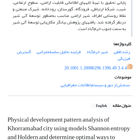
پایانی تحقیق با تهیة لایه­های اطلاعاتی قابلیت اراضی، سطوح ارتفاعی،
شیب، شبکة ارتباطی، فرودگاه، گورستان، رودخانه، شهرک صنعتی و
نقاط روستایی اطراف شهر اراضی مناسب به‌منظور توسعة آتی شهر
درنظر گرفته شد. یافته­های پژوهش بیانگر مکان‌یابی توسعة آتی شهر
به سمت جنوب خرم‌آباد است.
کلیدواژه‌ها
رشد افقی
شهر خرم‌آباد
فرایند تحلیل سلسله‌مراتبی
گسترش
فیزیکی
20.1001.1.20086296.1396.49.3.4.4
موضوعات
سنجش از دور و سیستم اطلاعات جغرافیایی
عنوان مقاله
English
Physical development pattern analysis of
Khorramabad city using models Shannon entropy
and Holdern and determine optimal ways to