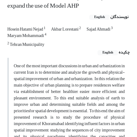
expand the use of Model AHP
نویسندگان
English
1
2
3
Hosein Hatami Nejad
Akbar Lorestani
Sajad Ahmadi
4
Maryam Mohammadi
2
Tehran Municipality
چکیده
English
One of the most important discussions in urban and urbanization in
current Iran is to determine and analyze the growth and physical-
spatial improvement of urban and urbanization. In this relation the
main objective of urban planning is to prepare residences welfare
via establishment of better, healthier, easier, more efficient, and
pleasant environment. To this end, suitable analysis of earth to
improve urban and determining suitable fields‌ and among the
prioritiesfor spatial development is essential. To this end, the aim of
presented research is to study the procedure of physical
improvement of Khoramabad, identifying influent factors in urban
spatial improvement, studying the sequences of city improvement
and its physical paradigms, identifying the capacities and