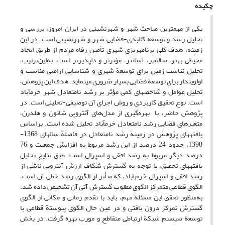
چکیده
یکی از مهم­ترین مباحث شهر و شهرنشینی در ایران امروز، بررسی و
تحلیل رشد و توسعة کالبدی-فضایی شهر و شهرنشینی است. در این
زمینه، هدف کلی برنامه­ریزی شهری تأمین رفاه مردم از طریق ایجاد
محیطی بهتر، سالم­تر، آسان­تر، مؤثرتر و دلپذیرتر است. به‌این‌ترتیب،
تحلیل تناسب زمین برای توسعة شهری و شناسایی اراضی مناسب و
اولویت­دار برای توسعة­ فضایی بسیار ضروری می­نماید. هدف این پژوهش،
تحلیل عوامل و شاخص­های کمی مؤثر بر رشد نامتعادل شهر خرم­آباد
است. نوع تحقیق کاربردی و روش اجرای آن توصیفی-تحلیلی است. در
پژوهش حاضر، با بهره‌گیری از مدل‌های آنتروپی شانون و هلدرن،
متغیرهای فضایی رشد نامتعادل خرم­آباد تحلیل شده است. براساس
یافته­های پژوهش در زمینة رشد نامتعادل در فاصلة سال­های 1368-
1390، حدود 24 درصد از این رشد مربوط به افزایش جمعیت و 76
درصد دیگر مربوط به رشد افقی و اسپرال است. طبق نتایج تحلیل
یافته­های تحقیق، با توجه به گسترش شکاف ارزش آنتروپی ناشی از
رشد افقی و اسپرال خرم‌آباد، که متأثر از الگوی رشد خطی آن است،
الگوی قطاعی متمرکز الگوی مطلوب گسترش آتی آن تشخیص داده شد.
به‌منظور تحقق این مسئلة مهم، باید با تقدم زمانی و مکانی از الگوی
گسترش تمرکز درون بافتی و در عین حال الگوی پیوستة قطاعی با
توسعة سیستم شبکة ارتباطی متقاطع و مورب بهره گرفت. در بخش