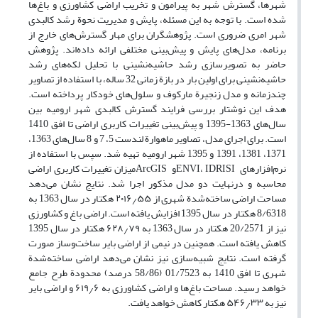
شهرها، گسترش شهر به پیرامون و تخریب اراضی کشاورزی و باغ‌ها
شده است. با توجه به این مسئله، پایش و مدیریت نحوة رشد کالبدی
شهر امری ضروری است. پژوهشگران برای مهار گسترش‌های خارج از
برنامه، مدل‌های پایش و پیش‌بینی مختلفی ارائه داده‌اند. پژوهش
حاضر به تصویرسازی رشد حاشیه‌نشینی با تحلیل لکه‌های رشد
حاشیه‌نشینی برای اولین بار در بازة زمانی 32 ساله، با استفاده از تصاویر
چندزمانه و مدل زنجیرة مارکوف و سلول‌های خودکار پرداخته است.
هدف این نوشتار بررسی فرایند گسترش کالبدی شهر ارومیه بین
سال‌های 1363-1395 و پیش‌بینی تغییرات کاربری اراضی تا افق 1410
است. برای اجرای مدل، تصاویر ماهوارة لندست 5، 7 و 8 سال‌های 1363،
1371، 1381، 1391 و 1395 شهر ارومیه تهیه شد. سپس با استفاده از
نرم‌افزارهای ENVI، IDRISIو ArcGISمیزان تغییرات کاربری اراضی
محاسبه و درنهایت دو مدل مذکور اجرا شد. نتایج نشان می‌دهد
مساحت اراضی ساخته‌شدة شهری از ۲۰۱۶٫۵۵ هکتار در سال 1363 به
8/6318 هکتار در سال 1395 افزایش ‌یافته است. اراضی باغ و کشاورزی
نیز از 20/2571 هکتار در سال 1363 به ۶۲۸٫۷۹ هکتار در سال 1395
کاهش ‌یافته است. همچنین در نیمی از اراضی بایر ساخت‌و‌ساز صورت
گرفته است. نتایج شبیه‌سازی نیز نشان می‌دهد اراضی ساخته‌شدة
شهری تا افق 1410 به 01/7523 (58/86 درصد) محدودة طرح جامع
خواهد رسید. مساحت باغ‌ها و اراضی کشاورزی به ۶۱۹٫۶ و اراضی بایر
نیز به ۵۴۶٫۳۳ هکتار کاهش خواهد یافت.