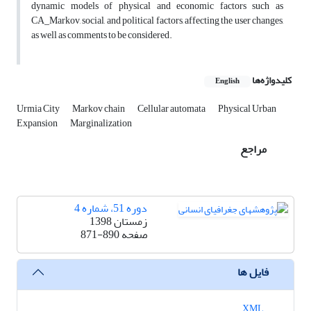
dynamic models of physical and economic factors such as
CA_Markov, social, and political factors, affecting the user changes,
as well as comments to be considered.
کلیدواژه‌ها
English
Urmia City
Markov chain
Cellular automata
Physical Urban
Expansion
Marginalization
مراجع
دوره 51، شماره 4
زمستان 1398
صفحه
871-890
فایل ها
XML