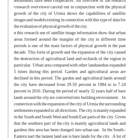
settlements have been cooperative. An overview of the research
(research overviews) carried out in conjunction with the physical
growth of the city of Urmia shows the capabilities of satellite
images and models existing in connection with this type of data for
the evaluation of physical growth of the city.
n this research, use of satellite image information show that urban
areas formed around the margins of the city in different time
periods is one of the main factors of physical growth in the past
decade. This form of growth and the expansion of the city caused
the destruction of agricultural land and orchards of the region in
particular. Urban area compared with other landuseshas expanded
5 times during this period. Garden and agricultural areas are
declined in this period. The garden and agricultural lands around
the city have decreased from 29.59 percent in 1984 to to 7.24
percent in 2016. During the period of nearly 32 years, half of bare
lands around the city are converted into building environment. . In
connection with the expansion of the city of Urmia, the surrounding
settlements expanded in all directions. The city is mainly expanded
in the South and South West and South East parts of the city. Given
that the southern part of the city is mainly agricultural lands and
gardens, this area has been changed into urban use. In the South-
Eastern part the largest land use is bare lands for the city. A lot of