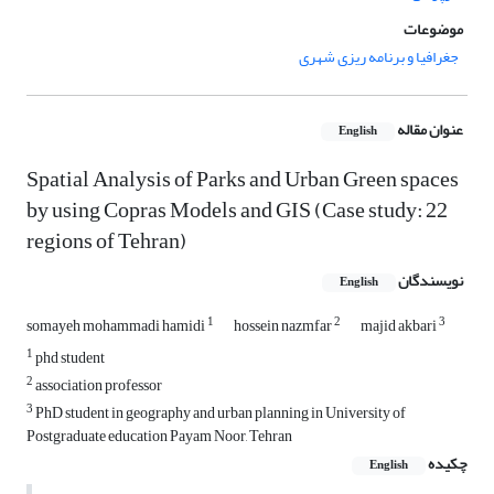
موضوعات
جغرافیا و برنامه ریزی شهری
عنوان مقاله
English
Spatial Analysis of Parks and Urban Green spaces
by using Copras Models and GIS (Case study: 22
regions of Tehran)
نویسندگان
English
1
2
3
somayeh mohammadi hamidi
hossein nazmfar
majid akbari
1
phd student
2
association professor
3
PhD student in geography and urban planning in University of
Postgraduate education Payam Noor, Tehran
چکیده
English