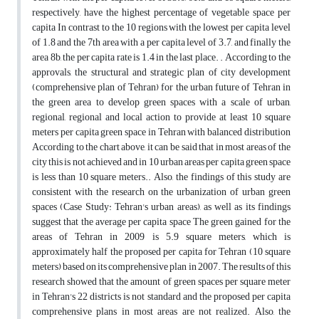
respectively, have the highest percentage of vegetable space per
capita In contrast to the 10 regions with the lowest per capita level
of 1.8 and the 7th area with a per capita level of 3.7, and finally the
area 8b, the per capita rate is 1.4 in the last place. . According to the
approvals, the structural and strategic plan of city development
(comprehensive plan of Tehran) for the urban future of Tehran in
the green area to develop green spaces with a scale of urban,
regional, regional and local action to provide at least 10 square
meters per capita green space in Tehran with balanced distribution
According to the chart above, it can be said that in most areas of the
city this is not achieved and in 10 urban areas per capita green space
is less than 10 square meters.. Also, the findings of this study are
consistent with the research on the urbanization of urban green
spaces (Case Study: Tehran's urban areas), as well as its findings
suggest that the average per capita space The green gained for the
areas of Tehran in 2009 is 5.9 square meters, which is
approximately half the proposed per capita for Tehran (10 square
meters) based on its comprehensive plan in 2007. The results of this
research showed that the amount of green spaces per square meter
in Tehran's 22 districts is not standard and the proposed per capita
comprehensive plans in most areas are not realized. Also, the