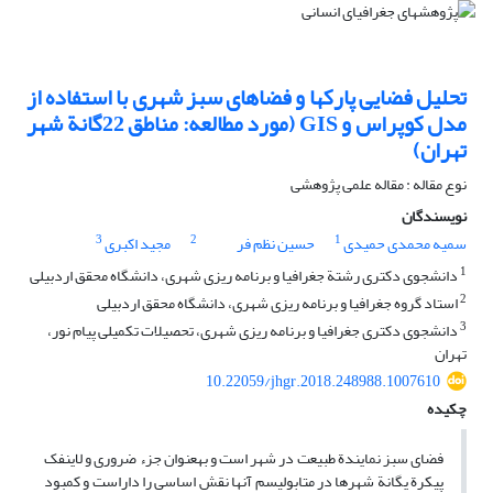
تحلیل فضایی پارک‏ها و فضاهای سبز شهری با استفاده از
مدل کوپراس و GIS (مورد مطالعه: مناطق 22گانة شهر
تهران)
نوع مقاله : مقاله علمی پژوهشی
نویسندگان
3
2
1
سمیه محمدی حمیدی
حسین نظم فر
مجید اکبری
1
دانشجوی دکتری رشتة جغرافیا و برنامه ‏ریزی شهری، دانشگاه محقق اردبیلی
2
استاد گروه جغرافیا و برنامه‏ ریزی شهری، دانشگاه محقق اردبیلی
3
دانشجوی دکتری جغرافیا و برنامه‏ ریزی شهری، تحصیلات تکمیلی پیام نور،
تهران
10.22059/jhgr.2018.248988.1007610
چکیده
فضای سبز نمایندة طبیعت در شهر است و به‏عنوان جزء ضروری و لاینفک
پیکرة یگانة شهرها در متابولیسم آن‏ها نقش اساسی را داراست و کمبود