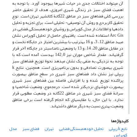
آن می‏تواند اختلالات جدی در حیات شهرها به‏وجود آورد. با توجه به
اهمیت فضای سبز در زندگی شهری امروزی، هدف از تحقیق حاضر
بررسی کمّی فضاهای سبز در مناطق 22گانة کلا‏ن‏شهر تهران است. نوع
تحقیق کاربردی و روش آن توصیفی‏- تحلیلی است. برای تجزیه و تحلیل
داده‏ها و اطلاعات از مدل کوپراس و روش‏های خودهمبستگی فضایی در
Arc Gis استفاده شده است. یافته‏های حاصل از تحلیل کوپراس نشان
می‏هد مناطق 12، 3، و 16 به‏ترتیب با بیشترین امتیاز در جایگاه نخست و
در مقابل مناطق 20، 14، و 13 با وضعیتی نامناسب‏تر در جایگاه آخر قرار
گرفته‏اند. مقدار شاخص موران نیز 142
0 به‏دست آمده است که با
/
توجه به نزدیکی به منفی یک نشان می‏دهد نحوة توزیع فضاهای سبز
شهری به‏صورت تصادفی و بدون برنامه‏ریزی است. همچنین، نتایج k
ریپلی نیز نشان داد فضاهای سبز شهری در سطح مناطق به‏صورت
پراکنده توزیع شده و با افزایش فاصله بین فضاهای سبز شهری
به‏صورت خوشه‏ای نزدیک‏تر شده است. درمجموع، وضعیت شاخص‏ها و
سرانة فضای سبز شهری در مناطق 22‏گانه در وضعیت مطلوبی قرار
ندارد. با این‏ حال، با مقایسه‏ای که انجام گرفته است برخی مناطق
وضعیت بهتری نسبت به دیگر مناطق داشته‏اند.
کلیدواژه‌ها
تابع k ریپلی
تحلیل خودهمبستگی فضایی
تهران
فضای سبز
مدل
کوپراس