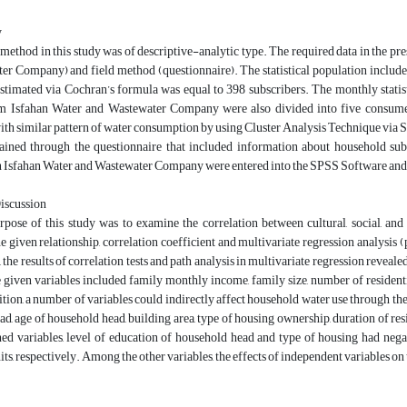
y
method in this study was of descriptive-analytic type. The required data in the pr
r Company) and field method (questionnaire). The statistical population included 
stimated via Cochran’s formula was equal to 398 subscribers. The monthly statist
m Isfahan Water and Wastewater Company were also divided into five consumer 
ith similar pattern of water consumption by using Cluster Analysis Technique via
ained through the questionnaire that included information about household subs
n Isfahan Water and Wastewater Company were entered into the SPSS Software and th
Discussion
pose of this study was to examine the correlation between cultural, social, and 
he given relationship, correlation coefficient and multivariate regression analysis
 the results of correlation tests and path analysis in multivariate regression reveale
 given variables included family monthly income, family size, number of residential
ition, a number of variables could indirectly affect household water use through the 
d, age of household head, building area, type of housing ownership, duration of res
ed variables, level of education of household head and type of housing had neg
nits, respectively. Among the other variables, the effects of independent variables o