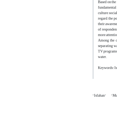
Based on the
fundamental m
culture, soci
regard, the p
their awarene
of responden
more attentio
Among the ot
separating wa
TV programs e
water.
Keywords: Is
"Isfahan"
"Mu