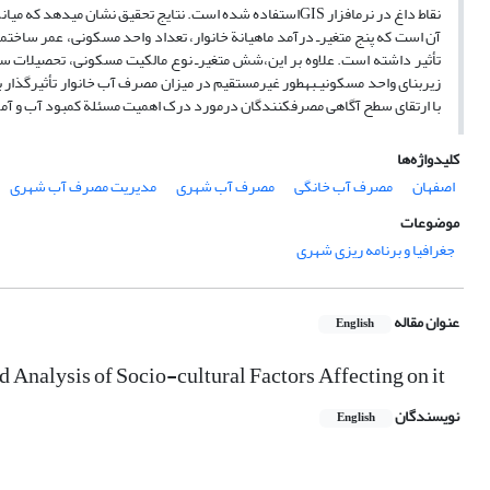
آن است که پنج متغیر‏ـ درآمد ماهیانة خانوار، تعداد واحد مسکونی، عمر ساختم
تأثیر داشته است. علاوه بر این،شش متغیر‏ـ نوع مالکیت مسکونی، تحصیلا
زیربنای واحد مسکونی‏ـبه‏طور غیرمستقیم در میزان مصرف آب خانوار تأثیرگذار
با ارتقای سطح آگاهی مصرف‏کنندگان درمورد درک اهمیت مسئلة کمبود آب و آ
کلیدواژه‌ها
اصفهان
مصرف آب خانگی
مصرف آب شهری
مدیریت مصرف آب شهری
موضوعات
جغرافیا و برنامه ریزی شهری
عنوان مقاله
English
d Analysis of Socio-cultural Factors Affecting on it
نویسندگان
English