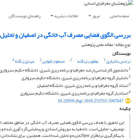
صفحه اصلی
مرور
اطلاعات نشریه
راهنمای نویسندگان
بررسی الگوی فضایی مصرف آب خانگی در اصفهان و تحلیل ع
نوع مقاله : مقاله علمی پژوهشی
نویسندگان
4
3
2
1
نرجس بختیاری
یعقوب زنگنه
مسعود تقوایی
مهدی زنگنه
1
دانشجوی کارشناسی ارشد جغرافیا و برنامه ‏ریزی شهری، دانشگاه حکیم سبزواری
2
دانشیار گروه جغرافیا و برنامه‏ ریزی شهری، دانشگاه حکیم سبزواری
3
استاد گروه جغرافیا و برنامه‏ ریزی شهری، دانشگاه اصفهان
4
استادیار گروه جغرافیا و برنامه‏ ریزی شهری، دانشگاه حکیم سبزواری
10.22059/jhgr.2018.252555.1007647
چکیده
این تحقیق با هدف بررسی الگوی فضایی مصرف آب خانگی در مناطق مختلف اص
توصیفی‏- تحلیلی است. داده‏ها به دو روش اسنادی و پیمایشی گردآوری شده و با
با به‏کارگیری نرم‏افزار Spssتجزیه و تحلیل شده است. همچنی