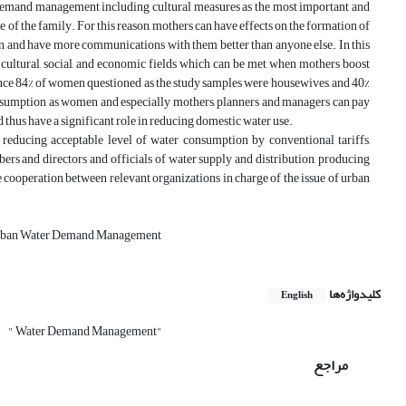
r demand management including cultural measures as the most important and
 of the family. For this reason, mothers can have effects on the formation of
en and have more communications with them better than anyone else. In this
 cultural, social, and economic fields which can be met when mothers boost
ince 84% of women questioned as the study samples were housewives, and 40%
nsumption as women and especially mothers, planners and managers can pay
hus have a significant role in reducing domestic water use.
educing acceptable level of water consumption by conventional tariffs,
ers and directors and officials of water supply and distribution, producing
 cooperation between relevant organizations in charge of the issue of urban
 Urban Water Demand Management
کلیدواژه‌ها
English
" Water Demand Management"
مراجع