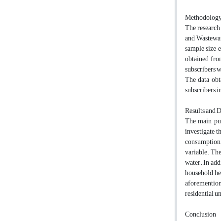
Methodolog
The research 
and Wastewate
sample size e
obtained fro
subscribers w
The data obt
subscribers i
Results and 
The main pur
investigate t
consumption,,
variable. The
water. In add
household hea
aforemention
residential u
Conclusion