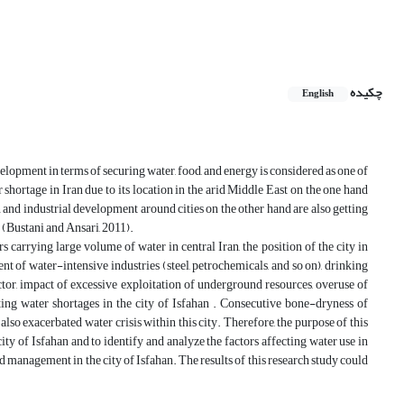
چکیده
English
elopment in terms of securing water, food, and energy is considered as one of
hortage in Iran due to its location in the arid Middle East on the one hand
 and industrial development around cities on the other hand are also getting
 (Bustani and Ansari, 2011).
 carrying large volume of water in central Iran, the position of the city in
t of water-intensive industries (steel, petrochemicals, and so on), drinking
ctor, impact of excessive exploitation of underground resources, overuse of
ng water shortages in the city of Isfahan . Consecutive bone-dryness of
lso exacerbated water crisis within this city. Therefore, the purpose of this
ty of Isfahan and to identify and analyze the factors affecting water use in
d management in the city of Isfahan. The results of this research study could