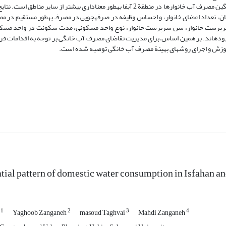
نقاط داغ در نرم‏افزار GISاستفاده شده است. نتایج تحقیق نشان می‏دهد که میانگین مصرف آب خانوارها در منطقة 2 آبفا به‏طور معناداری بیشتر 
ان، تعداد اعضای خانوار، و احساس وظیفه در صرفه‏جویی در مصرف‏ـ به‏طور مستقیم در م
ت سرپرست خانوار، سن سرپرست خانوار، نوع واحد مسکونی، مدت سکونت در واحد مسک
 بوده‏اند. بر همین اساس،برای مدیریت تقاضای مصرف آب خانگی بر توجه به اقدامات فر
موزش و اجرای روش‏های بهینة مصرف آب خانگی توصیه شده است.
atial pattern of domestic water consumption in Isfahan an
1
2
3
4
i
Yaghoob Zanganeh
masoud Taghvai
Mahdi Zanganeh