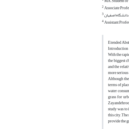
MA.Student of 
2
Associate Profe
3
 دانشگاه اصفهان
4
Assistant Profe
Etended Abst
Introduction
With the rapi
the biggest c
and the relat
more serious 
Although the 
terms of plac
water consump
grass for ur
Zayandehrood 
study was to 
this city.The
provide the g