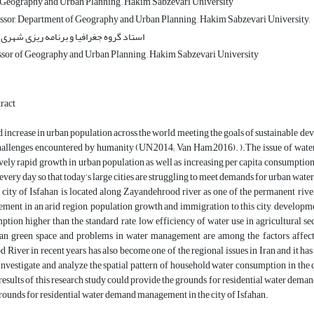
Geography and Urban Planning , Hakim Sabzevari University
ssor, Department of Geography and Urban Planning , Hakim Sabzevari University,
استاد گروه جغرافیا و برنامه ریزی شهری
ssor of Geography and Urban Planning , Hakim Sabzevari University
ract
d increase in urban population across the world, meeting the goals of sustainable dev
hallenges encountered by humanity (UN,2014; Van Ham,2016). ).The issue of water s
ively rapid growth in urban population as well as increasing per capita consumption
every day so that today’s large cities are struggling to meet demands for urban water
city of Isfahan is located along Zayandehrood river as one of the permanent rivers
ement in an arid region, population growth and immigration to this city, developmen
tion higher than the standard rate, low efficiency of water use in agricultural se
ban green space and problems in water management are among the factors affecti
River in recent years has also become one of the regional issues in Iran and it has a
investigate and analyze the spatial pattern of household water consumption in the ci
 results of this research study could provide the grounds for residential water deman
rounds for residential water demand management in the city of Isfahan.