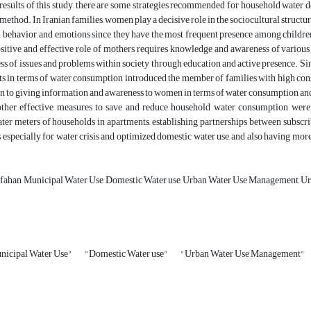
 results of this study, there are some strategies recommended for household wate
ethod. In Iranian families, women play a decisive role in the sociocultural structure
al behavior, and emotions since they have the most frequent presence among childr
ositive and effective role of mothers requires knowledge and awareness of various
ss of issues and problems within society through education and active presence. S
ts in terms of water consumption introduced the member of families with high co
n to giving information and awareness to women in terms of water consumption and t
her effective measures to save and reduce household water consumption were r
ter meters of households in apartments, establishing partnerships between subscrib
specially for water crisis and optimized domestic water use, and also having more
fahan, Municipal Water Use, Domestic Water use, Urban Water Use Management,
nicipal Water Use"
"Domestic Water use"
"Urban Water Use Management"