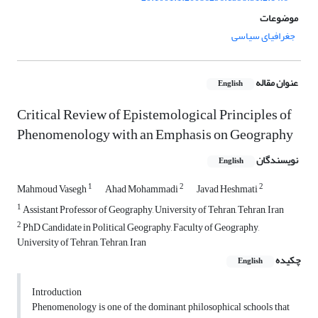
موضوعات
جغرافیای سیاسی
عنوان مقاله
English
Critical Review of Epistemological Principles of
Phenomenology with an Emphasis on Geography
نویسندگان
English
1
2
2
Mahmoud Vasegh
Ahad Mohammadi
Javad Heshmati
1
Assistant Professor of Geography, University of Tehran, Tehran, Iran
2
PhD Candidate in Political Geography, Faculty of Geography,
University of Tehran, Tehran, Iran
چکیده
English
Introduction
Phenomenology is one of the dominant philosophical schools that