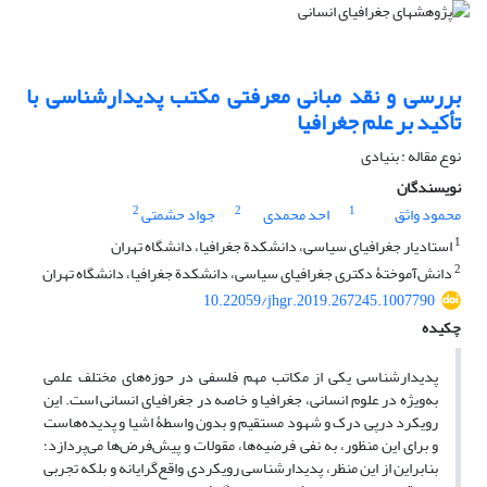
بررسی و نقد مبانی معرفتی مکتب پدیدارشناسی با
تأکید بر علم جغرافیا
نوع مقاله : بنیادی
نویسندگان
2
2
1
محمود واثق
احد محمدی
جواد حشمتی
1
استادیار جغرافیای سیاسی، دانشکدة جغرافیا، دانشگاه تهران
2
دانش‌آموختۀ دکتری جغرافیای سیاسی، دانشکدة جغرافیا، دانشگاه تهران
10.22059/jhgr.2019.267245.1007790
چکیده
پدیدارشناسی یکی از مکاتب مهم فلسفی در حوزه‌های مختلف علمی
به‌ویژه در علوم انسانی، جغرافیا و خاصه در جغرافیای انسانی است. این
رویکرد درپی درک و شهود مستقیم و بدون واسطۀ اشیا و پدیده‌هاست
و برای این منظور، به نفی فرضیه‌ها، مقولات و پیش‌فرض‌ها می‌پردازد؛
بنابراین از این منظر، پدیدارشناسی رویکردی واقع‌گرایانه و بلکه تجربی