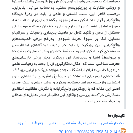
به واقعیات محسوب می‌شود و نوعی نگرش پوزیتیویستی، البته با محتوا
و روشی متفاوت با پوزیتیویسم سنتی، به‌حساب می‌آید. بنابراین،
برحسب ظاهر، این سنت فلسفی و علمی را باید در زمرۀ دیدگاه
واقع‌گرایی قرار داد؛ لیکن به‌دلیل وجود رگه‌های بارزی از اصالت معنا،
به‌ویژه تعلیق واقعیات جهان خارج و حتی حذف آن به‌مثابة موجودیتی
مستقل از ذهن و تأکید کامل بر ماهیت پدیداری واقعیات و سرانجام
به‌دلیل اتکا بر شیوۀ تجربۀ شهودی، به‌رغم برخی خصیصه‌های
واقع‌گرایی، این رویکرد را باید در ردیف دیدگاه‌های ایدئالیستی
طبقه‌بندی کرد. لیکن با وجود جنبۀ مثبت این رویکرد، یعنی تجربۀ زنده
و بی‌واسطۀ اشیا و پدیده‌ها، این رویکرد دچار برخی نارسایی‌های
معرفت‌شناختی است که امکان به‌کارگیری آن‌ را به‌مثابة رهیافت علمی
در حوزۀ دانش جغرافیا با مشکلات جدی مواجه می‌کند و از این رو، فاقد
قابلیت‌های لازم برای استفاده در حوزۀ پژوهش‌های رشته‌های علوم
اجتماعی و ازجمله جغرافیا به‌مثابة رویکرد و روشی «علمی» است. هدف
اصلی این مقاله که با رویکردی واقع‌گرایانه با نگرش عقلانیت انتقادی
به‌نگارش درآمده، بررسی و واکاوی این مطلب از منظر تحلیل‌های منطقی
و معرفت‌شناختی است.
کلیدواژه‌ها
پدیدارشناسی
تحلیل معرفت‌شناختی
تعلیق
جغرافیا
شهود
20.1001.1.20086296.1398.51.2.14.6