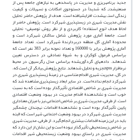
جدید برنامه‏ریزی و مدیریت در پاسخ‏دهی به نیازهای جامعه پس از
صنعتی‏شدن‏ـ که شدیداً در جست‏وجوی امکانات و تسهیلات و کیفیت
زندگی است‏ـ به‏شدت افزایش‏یافته است. هدف از پژوهش حاضر تحلیل
نقش مدیریت شهری در زیست‏پذیری شهرکرد است. پژوهش حاضر از
لحاظ هدف (نوع استفاده) کاربردی و از نظر روش توصیفی‏- تحلیلی
است. جامعة آماری مورد پژوهش شامل ساکنان شهرکرد است و
محدودة آماری کل منطقه دربردارندة شهرکرد است. تعداد جامعة
آماری پژوهش برابر با 160000 و تعداد نمونه برابر 383 نفر است که
براساس فرمول کوکران و به شیوة تصادفی در دسترس تعیین
شده‏اند. داده‏های گردآوری‏شده براساس مدل رگرسیون در محیط
نرم‏افزار spssتجزیه و تحلیل شده‏اند. نتایج پژوهش بیانگر آن است که،
در کل، مدیریت شهری اقدام متناسبی در زمینۀ زیست‏پذیری شهری در
شهرکرد انجام نداده است. در سایر ابعاد زیست‏پذیری مشاهده شد که
مدیریت شهری بر شاخص اقتصادی تأثیرگذار بوده است که به نسبت
خوب است و نشان‏دهندة اقدام مدیریت در بهبود وضعیت اقتصادی
است. از طرفی، مدیریت شهری بر شاخص اجتماعی نیز با میزان معناداری
پایین تأثیرگذار بوده است و نشان‏دهندة اقدامات نه‏چندان چشم‏گیر
مدیریت شهری شهرکرد در بهبود وضعیت اجتماعی شهر است که البته
باید در این زمینه اقدامات بیشتری انجام گیرد. از طرفی، مدیریت شهری
بر شاخص زیست‏محیطی تأثیرگذار نبوده است و این نشان از این دارد که
مدیریت شهری در راستای بهبود وضعیت زیست‏محیطی شهر اقدامات