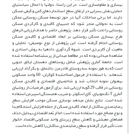
بهسازی و مقاوم‏سازی است. در این راستا، دولت‏ها با اعمال سیاست‏های
حمایتی نقش بسزایی در ارتقای سطح استانداردهای کمی و کیفی مسکن
دارند. اما برخی مداخلات آن‏ها در حوز توسعة مسکن روستایی ممکن
است به تحولاتی منجر شود که جنبه‏های کالبدی و کارکردی مسکن
روستایی را تحت تأثیر قرار دهد. پژوهش حاضر با هدف ارزیابی اثرهای
طرح بهسازی مسکن روستایی بر ابعاد اقتصادی و کالبدی مسکن
روستایی انجام گرفته است. این پژوهش از نوع توصیفی- تحلیلی و
ماهیت آن کاربردی است. شیوة گردآوری داده‏ها به روش اسنادی و
مشاهدة میدانی بوده که در مطالعة میدانی از پرسش‏نامه استفاده شده
است. جامعة آماری پژوهش شامل روستاهای دهستان ئیلاق جنوبی
است که به طور نمونه سه روستای قادرمرز، باشماق، و بکرآباد ارزیابی
شده‏اند. با استفاده از فرمول اصلاح‏شدة کوکران، 60 واحد مسکونی
به‏عنوان نمونه انتخاب شد و شاخص‏های اقتصادی و کالبدی مسکن
روستایی در قالب 29 گویه ارزیابی شد. برای آزمون فرضیات از روش‏های
آماری T تک‏نمونه‏ای، کای اسکوئر، و ضریب همبستگی اسپیرمن استفاده
شده است. نتایج نشان می‏دهد نوسازی مسکن موجب افزایش سطح
رضایتمندی ساکنان از ابعاد کالبدی مسکن از جمله افزایش استحکام بنا
و نوع مصالح مورد استفاده ‏شده است؛ اما از بُعد اقتصادی به‏دلیل حذف
فضاهای معیشتی و کاهش سطح زیربنای واحد مسکونی اقتصاد خانوار
تحت تأثیر قرار گرفته و سطح رضایتمندی ساکنان را کاهش داده است.