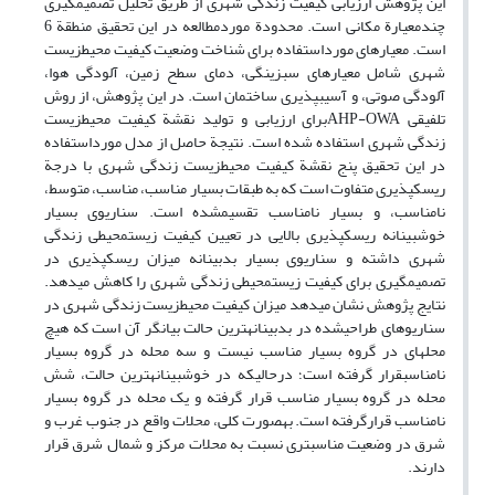
این پژوهش ارزیابی کیفیت زندگی شهری از طریق تحلیل تصمیم‏گیری
چندمعیارة مکانی است. محدودة موردمطالعه در این تحقیق منطقة 6
است. معیارهای مورداستفاده برای شناخت وضعیت کیفیت محیط‏زیست
شهری شامل معیارهای سبزینگی، دمای سطح زمین، آلودگی هوا،
آلودگی صوتی، و آسیب‏پذیری ساختمان است. در این پژوهش، از روش
تلفیقی AHP-OWAبرای ارزیابی و تولید نقشة کیفیت محیط‏زیست
زندگی شهری استفاده شده است. نتیجة حاصل از مدل مورداستفاده
در این تحقیق پنج نقشة کیفیت محیط‏زیست زندگی شهری با درجة
ریسک‏پذیری متفاوت است که به طبقات بسیار مناسب، مناسب، متوسط،
نامناسب، و بسیار نامناسب تقسیم‏شده است. سناریوی بسیار
خوش‏بینانه ریسک‏پذیری بالایی در تعیین کیفیت زیست‏محیطی زندگی
شهری داشته و سناریوی بسیار بدبینانه میزان ریسک‏پذیری در
تصمیم‏گیری برای کیفیت زیست‏محیطی زندگی شهری را کاهش می‏دهد.
نتایج پژوهش نشان می‏دهد میزان کیفیت محیط‏زیست زندگی شهری در
سناریوهای طراحی‏شده در بدبینانه‏ترین حالت بیانگر آن است که هیچ
محله‏ای در گروه بسیار مناسب نیست و سه محله در گروه بسیار
نامناسبقرار گرفته است؛ درحالی‏که در خوش‏بینانه‏ترین حالت، شش
محله در گروه بسیار مناسب قرار گرفته و یک محله در گروه بسیار
نامناسب قرارگرفته است. به‏صورت کلی، محلات واقع در جنوب غرب و
شرق در وضعیت مناسب‏تری نسبت به محلات مرکز و شمال شرق قرار
دارند.