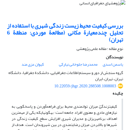
بررسی کیفیت محیط ‏زیست زندگی شهری با استفاده از
تحلیل چندمعیارۀ مکانی (مطالعۀ موردی: منطقۀ 6
تهران)
نوع مقاله : مقاله علمی پژوهشی
نویسندگان
یاسمن اسدی
محمدرضا جلوخانی نیارکی
کیوان عزی مند
گروه سنجش از دور و سیستم اطلاعات جغرافیایی، دانشکدة جغرافیا، دانشگاه
تهران، تهران، ایران
10.22059/jhgr.2020.288508.1008003
چکیده
کیفیتزندگیْ میزان توانمندی محیط برای فراهم‏آوردن و پاسخ‏گویی به
نیازهای مادی و معنوی افراد جامعه است؛ به‏گونه‏ای‏که یکی از مهم‏ترین
اهداف برنامه‏ریزان و مدیران شهری افزایش سطح کیفیت زندگی در
شهرها و بالابردن میزان رضایتمندی در بین شهروندان است. هدف از