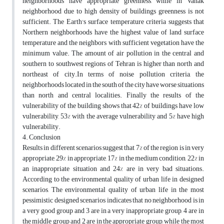
neighborhoods have appropriate greenness, while in Vanak
neighborhood due to high density of buildings greenness is not
sufficient. The Earth's surface temperature criteria suggests that
Northern neighborhoods have the highest value of land surface
temperature and the neighbors with sufficient vegetation have the
minimum value. The amount of air pollution in the central and
southern to southwest regions of Tehran is higher than north and
northeast of city.In terms of noise pollution criteria, the
neighborhoods located in the south of the city have worse situations
than north and central localities. Finally the results of the
vulnerability of the building shows that 42% of buildings have low
vulnerability, 53% with the average vulnerability and 5% have high
vulnerability.
4. Conclusion
Results in different scenarios suggest that 7% of the region is in very
appropriate, 29% in appropriate, 17% in the medium condition, 22% in
an inappropriate situation and 24% are in very bad situations.
According to the environmental quality of urban life in designed
scenarios, The environmental quality of urban life in the most
pessimistic designed scenarios indicates that no neighborhood is in
a very good group and 3 are in a very inappropriate group, 4 are in
the middle group and 2 are in the appropriate group, while the most