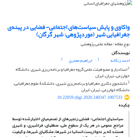
واکاوی و پایش سیاست‌های اجتماعی- فضایی در پهنه‌ی
جغرافیایی شهر (موردپژوهی: شهر گرگان)
نوع مقاله : مقاله علمی پژوهشی
نویسندگان
2
1
احمد زنگانه
ابراهیم معمری
1
استادیار و عضو هیئت ‏علمی گروه جغرافیا و برنامه ‏ریزی شهری، دانشگاه
خوارزمی، تهران، ایران
2
دانشجوی دکتری جغرافیا و برنامه‌ریزی شهری، دانشکدۀ علوم جغرافیایی،
دانشگاه خوارزمی، تهران، ایران
10.22059/jhgr.2020.240347.1007533
چکیده
سیاست
‏های اجتماعی- فضایی زنجیره‏ای از تصمیم‏های اختیارشده توسط
مراجع عمومی در هر یک از سطوح ملی، منطقه‏ای، فراشهری
،
و شهری
هستند که بر نحو
ة
زیست انسان‏ها در شهرها، مشکل‏های شهرها
،
و کیفیت