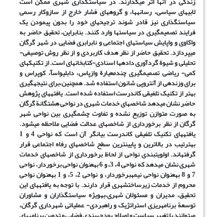
زندگی در آن
ها اثر می‏گذارند. در سیاست
گذاری شهری ممکن است
لابی‏های سیاسی، رسانه‏ها
،
و گروه‏های فشار خارج از سازوکار رسمی
سیاست‏گذاری نیز قادر شوند ترجیح‏های خود را بدون پیمودن یک
فرایند تصمیم‏گیری در سیاست‏ها وارد کن
ن
د.
بنابراین
،
تحقیق حاضر به
واکاوی و واپایش سیاست‏های اجتماعی و نابرابری فضایی در شهر گرگان
می‏پردازد.
تحقیق
حاضر
از
نظر هدف کاربردی
و از نظر روش
توصیفی-
تحلیلی و شیو
ة
گردآوری داده‏ها اسنادی-
کتابخانه‏ای است. از تکنیک‏های
کمی- ریاضی تصمیم‏گیری چندمعیار
ة
وازپاس، دابلیو‏اس‏آ، کوپراس و
برای
وزندهی از آنتروپی شانون استفاده
ش
د
.
همچنین
،
برای
نتیجه‏گیری
بهتر از تکنیک تلفیقی کاندرست استفاده شده است.
یافته‏های پژوهش
حاضر نشان می‏دهد شاخص‏های خدمات شهری در نواحی هشتگان
ة
گرگان
به صورت متوازن توزیع نشده و تفاوت چشم
گیری بین نواحی شهر
گرگان از نظر برخورداری از شاخص‏های عدالت فضایی ملاحظه می‏شود.
یافته‏های تکنیک تلفیقی کاندرست بیانگر آن است
که
نواحی 4 و 1
به
ترتیب در بالاترین و پایین‏ترین سطح شاخص‏های رفاه اجتماعی قرار
گرفته‏اند. اولویت‏بندی نواحی از لحاظ برخورداری از شاخص‏های خدمات
شهری نشان می‏دهد که نواحی 4، 3
،
و 6 به
عنوان نواحی برخوردار، نواحی
7 و 8 به
عنوان نواحی نیمه‏برخوردار
،
و نواحی 2، 5
،
و 1 به
عنوان نواحی
محروم از خدمات زیرساخت‏
شهری قرار دارند. با توجه به یافته‏های این
تحقیق
،
مدیران و مسئول
ن شهری
،
به‏ویژه
سیاست‏گذاران و مشاوران
توسع
ة
برنامه‏ریزی استراتژیک و راهبردی- عملیاتی شهرداری گرگان
،
می‏توانند با تغییر سیاست و اصلاح بودجه‏بندی فضایی و تدوین برنامه‏‏های