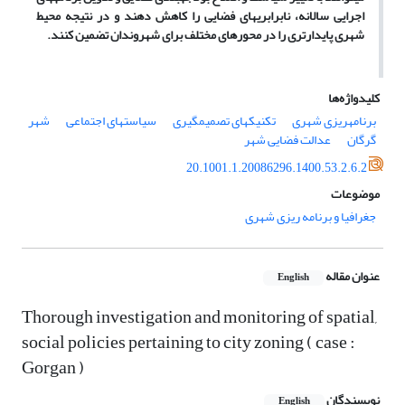
اجرایی سالانه، نابرابری‏های فضایی را کاهش
دهند
و در نتیجه محیط
شهری پایدارتری را در محور‏های مختلف برای شهروندان تضمین کنند.
کلیدواژه‌ها
برنامه‏ریزی شهری
تکنیک‏های تصمیم‏گیری
سیاست‏های اجتماعی
شهر
گرگان
عدالت فضایی شهر
20.1001.1.20086296.1400.53.2.6.2
موضوعات
جغرافیا و برنامه ریزی شهری
عنوان مقاله
English
Thorough investigation and monitoring of spatial,
social policies pertaining to city zoning ( case :
Gorgan )
نویسندگان
English