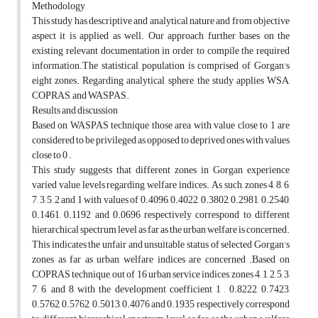
Methodology
This study has descriptive and analytical nature and from objective
aspect it is applied as well. Our approach further bases on the
existing relevant documentation in order to compile the required
information.The statistical population is comprised of Gorgan's
eight zones. Regarding analytical sphere, the study applies WSA,
COPRAS, and WASPAS.
Results and discussion
Based on WASPAS technique those area with value close to 1 are
considered to be privileged as opposed to deprived ones with values
close to 0 .
This study suggests that different zones in Gorgan experience
varied value levels regarding welfare indices. As such, zones 4, 8, 6,
7, 3, 5, 2 and 1 with values of 0.4096, 0.4022, 0.3802, 0.2981, 0.2540,
0.1461, 0.1192 and 0.0696 respectively correspond to different
hierarchical spectrum level as far as the urban welfare is concerned.
This indicates the unfair and unsuitable status of selected Gorgan's
zones as far as urban welfare indices are concerned .Based on
COPRAS technique, out of 16 urban service indices, zones 4, 1, 2, 5, 3,
7, 6, and 8 with the development coefficient 1 , 0.8222, 0.7423,
0.5762, 0.5762, 0.5013, 0.4076 and 0.1935 respectively correspond