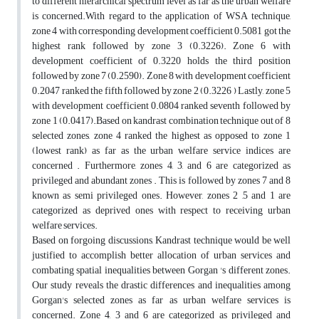
to different hierarchical spectrum level as far as the urban welfare
is concerned.With regard to the application of WSA technique,
zone 4 with corresponding development coefficient 0.5081 got the
highest rank followed by zone 3 (0.3226). Zone 6 with
development coefficient of 0.3220 holds the third position
followed by zone 7 (0.2590). Zone 8 with development coefficient
0.2047 ranked the fifth followed by zone 2 (0.3226 ) Lastly, zone 5
with development coefficient 0.0804 ranked seventh followed by
zone 1 (0.0417).Based on kandrast combination technique out of 8
selected zones, zone 4 ranked the highest as opposed to zone 1
(lowest rank) as far as the urban welfare service indices are
concerned . Furthermore, zones 4, 3, and 6 are categorized as
privileged and abundant zones . This is followed by zones 7 and 8
known as semi privileged ones. However, zones 2 ,5 and 1 are
categorized as deprived ones with respect to receiving urban
welfare services.
Based on forgoing discussions, Kandrast technique would be well
justified to accomplish better allocation of urban services and
combating spatial inequalities between Gorgan 's different zones.
Our study reveals the drastic differences and inequalities among
Gorgan's selected zones as far as urban welfare services is
concerned. Zone 4, 3 and 6 are categorized as privileged and