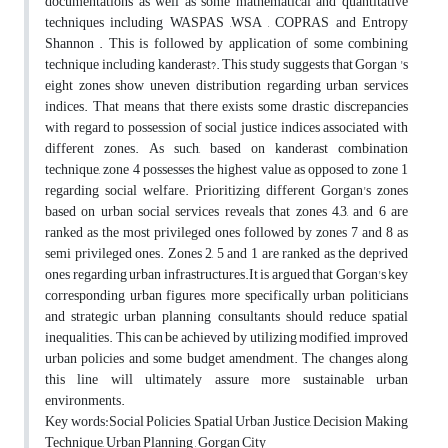
documentations as well as some mathematical and quantitative
techniques including WASPAS ,WSA , COPRAS and Entropy
Shannon . This is followed by application of some combining
technique including kanderast?. This study suggests that Gorgan 's
eight zones show uneven distribution regarding urban services
indices. That means that there exists some drastic discrepancies
with regard to possession of social justice indices associated with
different zones. As such, based on kanderast combination
technique, zone 4 possesses the highest value as opposed to zone 1
regarding social welfare. Prioritizing different Gorgan's zones
based on urban social services reveals that zones 4,3, and 6 are
ranked as the most privileged ones followed by zones 7 and 8 as
semi privileged ones. Zones 2, 5 and 1 are ranked as the deprived
ones regarding urban infrastructures.It is argued that Gorgan's key
corresponding urban figures, more specifically urban politicians
and strategic urban planning consultants should reduce spatial
inequalities. This can be achieved by utilizing modified, improved
urban policies and some budget amendment. The changes along
this line will ultimately assure more sustainable urban
environments.
Key words:Social Policies, Spatial Urban Justice, Decision Making
Technique, Urban Planning , Gorgan City