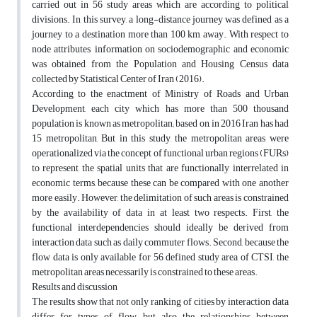
carried out in 56 study areas which are according to political
divisions. In this survey, a long-distance journey was defined as a
journey to a destination more than 100 km away. With respect to
node attributes, information on sociodemographic and economic
was obtained from the Population and Housing Census data
collected by Statistical Center of Iran (2016).
According to the enactment of Ministry of Roads and Urban
Development, each city which has more than 500 thousand
population is known as metropolitan; based on, in 2016 Iran has had
15 metropolitan, But in this study, the metropolitan areas were
operationalized via the concept of functional urban regions (FURs)
to represent the spatial units that are functionally interrelated in
economic terms, because these can be compared with one another
more easily. However, the delimitation of such areas is constrained
by the availability of data in at least two respects. First, the
functional interdependencies should ideally be derived from
interaction data such as daily commuter flows. Second, because the
flow data is only available for 56 defined study area of CTSI, the
metropolitan areas necessarily is constrained to these areas.
Results and discussion
The results show that not only ranking of cities by interaction data
differ for types of flow but also the relationships between