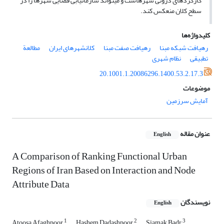
کارکردهای درونی شهرهاست و می‏تواند سازمان‏یابی فضایی شهرها را در
سطح کلان منعکس کند.
کلیدواژه‌ها
رهیافت شبکه‏ مبنا
رهیافت صفت‏ مبنا
کلان‏شهرهای ایران
مطالعة
تطبیقی
نظام شهری
20.1001.1.20086296.1400.53.2.17.3
موضوعات
آمایش سرزمین
عنوان مقاله
English
A Comparison of Ranking Functional Urban
Regions of Iran Based on Interaction and Node
Attribute Data
نویسندگان
English
1
2
3
Atoosa Afaghpoor
Hashem Dadashpoor
Siamak Badr