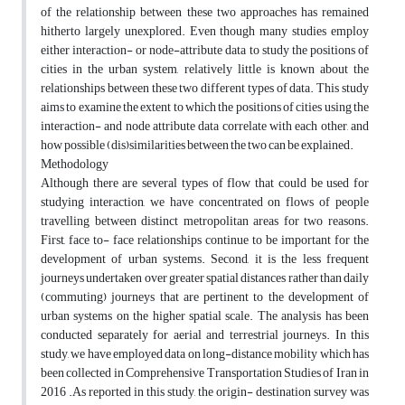
of the relationship between these two approaches has remained
hitherto largely unexplored. Even though many studies employ
either interaction- or node-attribute data to study the positions of
cities in the urban system, relatively little is known about the
relationships between these two different types of data. This study
aims to examine the extent to which the positions of cities using the
interaction- and node attribute data correlate with each other, and
how possible (dis)similarities between the two can be explained.
Methodology
Although there are several types of flow that could be used for
studying interaction, we have concentrated on flows of people
travelling between distinct metropolitan areas for two reasons.
First, face to- face relationships continue to be important for the
development of urban systems. Second, it is the less frequent
journeys undertaken over greater spatial distances rather than daily
(commuting) journeys that are pertinent to the development of
urban systems on the higher spatial scale. The analysis has been
conducted separately for aerial and terrestrial journeys. In this
study, we have employed data on long-distance mobility which has
been collected in Comprehensive Transportation Studies of Iran in
2016 .As reported in this study, the origin- destination survey was