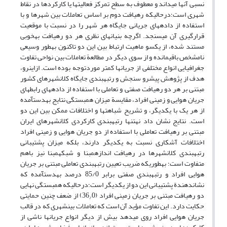
نسبی آن‏ها می‏داند و معطوف به سطح تمرکز فعالیت‏ها یا کارکردها در نقاط
شهری است؛درحالی‏که رهیافت دوم بر اساس تعاملات بین شهرها و با
استفاده از داده‏های جریانی جایگاه هر شهر را در نسبت با موقعیت
قرارگیری آن می‏سنجد. اگرچه بنیان‏های نظری هر دو رهیافت به‏خوبی
مستند شده، از یک‏سو ماهیت ارتباط بین این دو تاکنون به‏طور وسیعی
نامشخص باقی‏مانده و از سوی دیگر در مطالعة تعاملات بین نواحی تفاوت
جغرافیایی انواع مختلفی از جریان‏ها کمتر موردتوجه بوده است. ازاین‏رو،
هدف از پژوهش پیش‏رو سنجش و رتبه‏بندی جایگاه کلان‏شهرهای کشور
مبتنی بر هر دو رهیافت صفتی و تعاملی با استفاده از داده‏های رابطه‏ای
جریان هوایی و زمینی افراد، مقایسة میزان همبستگی نتایج به‏دست‏آمده
از هر یک با یکدیگر، و تشریح شباهت‏ها و اختلافات ممکن بین این دو
است. نتایج نشان داد نه‏تنها رتبه‏بندی کارکردی کلان‏شهرهای ایران
مبتنی بر رهیافت تعاملی با استفاده از دو جریان هوایی و زمینی افراد
اختلافات آشکاری نسبت به یکدیگر دارند، بلکه میزان پشتیبانی
رتبه‏بندی کلان‏شهرها در رهیافت اندازه‏مبنا و شبکه‏مبنا نیز باهم
متفاوت است؛ به‏طوری‏که ضریب تعیین رتبه‏بندی تعاملی مبتنی بر جریان
هوایی افراد و رتبه‏بندی صفتی برابر 85/0 درصد به‏دست‏آمده که
نشان‏دهندة پشتیبانی این دو از یکدیگر است؛درحالی‏که همبستگی نهایی
دو رهیافت مبتنی بر جریان زمینی افراد (36
0) از ضعف چنین حمایتی
/
حکایت دارد. این تفاوت مؤید آن است که تعاملات بین‏شهری که در قالب
جریان هوایی افراد روی می‏دهد بیش از دیگر انواع جریان‏ها ناشی از