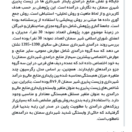
جایگاه و نقش منابع درآمدی پایدار شهرداری‏ ها در زیست ‏پذیری
شهری سمنان به نگارش درآمده است. این پژوهش بر حسب هدف
کاربردی و از لحاظ ماهیت و روش تحلیلی- استنباطی است. روش جمع
‏آوری داده ‏ها مبتنی بر روش پیمایشی با استفاده از پرسش‏نامه بوده
است. جامعة آماری پژوهش شامل دو گروه مجزای صاحب‏نظران و خبرگان
در زمینة موضوع مورد پژوهش (تعداد نمونه: 30 نفر)، مدیران، و
اعضای شورای اسلامی شهر سمنان (تعداد نمونه: 30 نفر) بوده است.
بررسی روند درآمدی شهرداری سمنان طی سال‏های 1390-1395 نشان
می‏ دهد که سه گروه درآمدی شامل عوارض عمومی، سایر منابع، و
عوارض اختصاصی بیشترین سهم از منابع درامدی شهرداری سمنان را
به خود اختصاص داده
اند که عمده ردیف‏ های فرعی در این سه گروه
جزو درآمدهای ناپایدارند. همچنین، بر اساس مدل رگرسیون چند
متغیره، میزان همبستگی محاسبه ‏شده بین پایداری منابع مالی و درآمد
شهرداری و زیست ‏پذیری شهر سمنان
0
۷۶
8
بوده است. بنابراین، بین
/
شاخص‏ های زیست ‏پذیری به‏ عنوان متغیر وابسته و پایداری منابع مالی و
درآمدی به ‏عنوان متغیر مستقل همبستگی معنادار و مناسبی وجود
دارد. با استفاده از رتبه ‏بندی به روش ویکور مشخص شد که بسیاری از
ریزکدهای درآمدی با مطلوبیت پایین در صدر این رتبه ‏بندی‏ها قرار
گرفته‏اند که حاکی از وابستگی شدید شهرداری سمنان به درآمدهای
نامطلوب است.