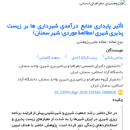
تأثیر پایداری منابع درآمدی شهرداری ‏ها بر زیست
‏پذیری شهری (مطالعة موردی: شهر سمنان)
نوع مقاله : مقاله علمی پژوهشی
نویسندگان
2
2
1
عباس بابائی
زینب کرکه آبادی
سعید کامیابی
1
دانشجوی دکترای تخصصی جغرافیا و برنامه‏ریزی شهری، واحد سمنان،
دانشگاه آزاد اسلامی، سمنان، ایران
2
دانشیار گروه جغرافیا و برنامه‏ریزی شهری، واحد سمنان، دانشگاه آزاد
اسلامی، سمنان، ایران
10.22059/jhgr.2020.291645.1008026
چکیده
در حال حاضر، رشد جمعیت شهری و شهرنشینی پیش از فرایند برنامه‏
ریزی شهری در ایران شهرها را به ‏شدت از معیارهای زیست ‏پذیری و
استانداردهای زندگی دور کرده است.
پژوهش حاضر با هدف تبیین