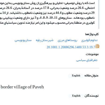
است که با روش توصیفی
‏-
احتمالی، 26.6 درصد وضعیت بحرانی، 17.8 درصد در آستان
ة
بحران، 26.6 درصد وضعیت ایستا، 13.4 درصد وضعیت نیمه
29 درصد وضعیت مطلوب و 44.4 درصد نیز وضعیت نامطلوب داشته‏اند. از 14 سناریوی محتمل، سناریوهای 1 و 2 دارای وضعیت مطلوب
نامطلوب
بوده‏
‏اند. سناریوهای 11، 10، 9، 8، 4،
و
3 نیز دارای وضعیت بینابینی بوده‏اند و از ترکیب حالت‏های مختلف به
کولبری در منطق
ة
بحرانی محسوب می‏
‏شود
و این امر نیازمند تدوین سیاست‏های من
کلیدواژه‌ها
تداوم کولبری
روستاهای مرزی
شهرستان پاوه
سناریونویسی
20.1001.1.20086296.1400.53.3.19.7
موضوعات
جغرافیای سیاسی
عنوان مقاله
English
 border village of Paveh
نویسندگان
English