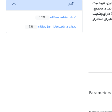
تحلیلی و بهره‏گیری از روش سناریونویسی به این موضوع پرداخته شده است. نتایج به‏دست‏آمده از نرم‏افزار سناریو ویزارد نشان می‏دهد که از این 45 وضعیت
آمار
،
دارای
وضعیت
تعداد مشاهده مقاله
1,321
 برای استمرار
تعداد دریافت فایل اصل مقاله
531
Parameters 