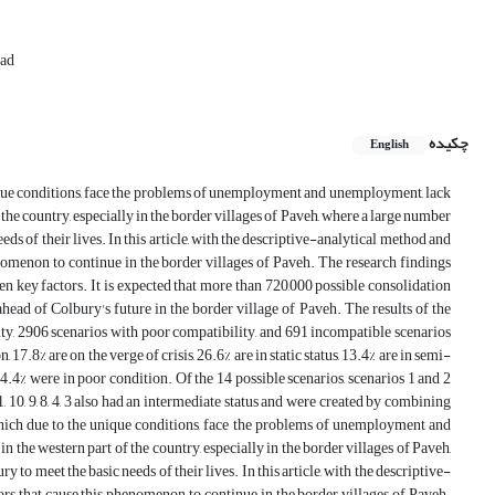
had
چکیده
English
nique conditions, face the problems of unemployment and unemployment, lack
of the country, especially in the border villages of Paveh, where a large number
ds of their lives. In this article, with the descriptive-analytical method and
enomenon to continue in the border villages of Paveh. The research findings
even key factors. It is expected that more than 720,000 possible consolidation
 ahead of Colbury's future in the border village of Paveh. The results of the
ty, 2906 scenarios with poor compatibility, and 691 incompatible scenarios
 17.8% are on the verge of crisis, 26.6% are in static status, 13.4% are in semi-
4.4% were in poor condition. Of the 14 possible scenarios, scenarios 1 and 2
11, 10, 9, 8, 4, 3 also had an intermediate status and were created by combining
which due to the unique conditions, face the problems of unemployment and
in the western part of the country, especially in the border villages of Paveh,
to meet the basic needs of their lives. In this article, with the descriptive-
ors that cause this phenomenon to continue in the border villages of Paveh.