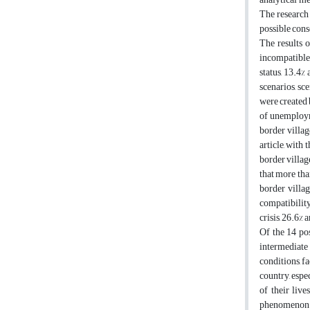
The research 
possible cons
The results 
incompatible s
status, 13.4%
scenarios, sce
were created 
of unemployme
border villag
article, with
border villag
that more tha
border villag
compatibility
crisis, 26.6%
Of the 14 pos
intermediate
conditions, f
country, espe
of their live
phenomenon to