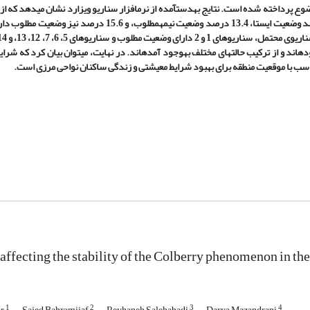
مطلوب
،
و 15.6 درصد نیز وضعیت مطلوب دارند. درمجموع
و
سناریوهای 5، 6، 7، 12، 13،
و
14
وجود آمده‏اند. در نهایت
،
می‏توان بیان
کر
د که شرایط
اسب با موقعیت منطقه برای بهبود شرایط مع
ی
شتی و زندگی ساکنان نواحی مرزی است.
affecting the stability of the Colberry phenomenon in the
1
2
3
4