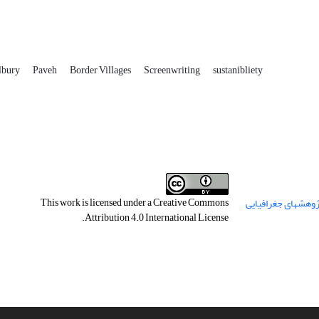
olbury
Paveh
Border Villages
Screenwriting
sustanibliety
This work is licensed under a
Creative Commons
.
Attribution 4.0 International License