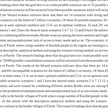
findings show that the goal here is to create possible scenarios out of 35 possible s
olidation scenarios will be extracted from these possible situations, which will inclu
of the Wizard scenario software show that there are 14 scenarios with strong an
cenarios for the future of Colbury's economy. Of these 45 possible situations, 26.6% a
 are in semi-optimal condition and 15.6% are in optimal condition. In total, 29% 
narios 1 and 2 have the desired status, scenarios 5, 6, 7, 12, 13, and14 have the unfavo
by combining different modes.Border areas are among the most sensitive and fragile
nt and unemployment, lack of access to basic needs, and so on. The economic crisis 
es of Paveh, where a large number of Kurdish people in the region are turning to a 
 the descriptive-analytical method and using the scenario writing method, we are loo
es of Paveh. The research findings show that the goal here is to create possible scena
n 720,000 possible consolidation scenarios will be extracted from these possible situ
e of Paveh. The results of the Wizard scenario software show that there are 14 s
, and 691 incompatible scenarios for the future of Colbury's economy. Of these 45 po
 are in static status, 13.4% are in semi-optimal condition and 15.6% are in optimal co
sible scenarios, scenarios 1 and 2 have the desired status, scenarios 5, 6, 7, 12, 13,
 status and were created by combining different modes.Border areas are among the
ace the problems of unemployment and unemployment, lack of access to basic needs, and
cially in the border villages of Paveh, where a large number of Kurdish people in the
s. In this article, with the descriptive-analytical method and using the scenario
 continue in the border villages of Paveh. The research findings show that the goal h