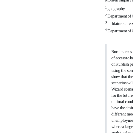
Mohsen Janparv
1
geography
2
Department of G
3
tarbiatmodares
4
Department of G
Border areas 
of access to b
of Kurdish pe
using the sce
show that the
scenarios wil
Wizard scenar
for the future
optimal condi
have the desir
different mo
unemployment,
where a large
analytical me