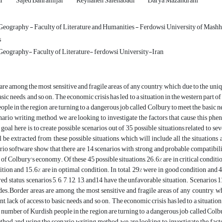
ar
Sajed Bahramijaf
Reyhaneh Salehabadi
Darya Mazandrani
eography - Faculty of Literature and Humanities - Ferdowsi University of Mash
s
eography- Faculty of Literature- ferdowsi University-Iran
are among the most sensitive and fragile areas of any country, which due to the u
asic needs, and so on. The economic crisis has led to a situation in the western part 
ople in the region are turning to a dangerous job called Colbury to meet the basic nee
nario writing method, we are looking to investigate the factors that cause this ph
 goal here is to create possible scenarios out of 35 possible situations related to s
l be extracted from these possible situations, which will include all the situations
io software show that there are 14 scenarios with strong and probable compatibili
 of Colbury's economy. Of these 45 possible situations, 26.6% are in critical condition,
tion and 15.6% are in optimal condition. In total, 29% were in good condition and 4
ed status, scenarios 5, 6, 7, 12, 13, and14 have the unfavorable situation. Scenarios 
des.Border areas are among the most sensitive and fragile areas of any country, 
 lack of access to basic needs, and so on. The economic crisis has led to a situation 
 number of Kurdish people in the region are turning to a dangerous job called Colbury 
thod and using the scenario writing method, we are looking to investigate the fact