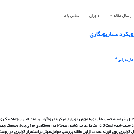
ارسال مقاله
داوران
تماس با ما
رویکرد سناریونگاری
4
 مازندرانی
دلیل شرایط منحصربه ‏فردی همچون دوری از مرکز
و
انزواگرایی با معضلاتی از
جمله بیکاری
صاد سبب شده است تا در مناطق غربی کشور
،
به‏ویژه در روستاهای مرزی پاوه
،
وضعیتی پدی
ل کولبری روی
‏آورند. هدف
از این
مقاله بررسی عوامل موثر بر استمرار کولبری در روستا