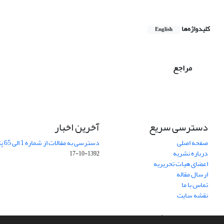
کلیدواژه‌ها
English
مراجع
دسترسی سریع
آخرین اخبار
صفحه اصلی
دسترسی به مقالات از شماره 1 الی 65 پژوهشهای جغرافیایی
درباره نشریه
1392-10-17
اعضای هیات تحریریه
ارسال مقاله
تماس با ما
نقشه سایت
سامانه مدیریت نشریات علمی.
طراحی و پیاده سازی از
سیناوب