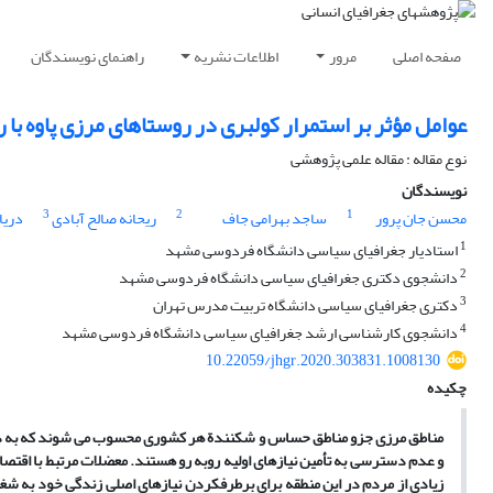
صفحه اصلی
مرور
اطلاعات نشریه
راهنمای نویسندگان
عوامل مؤثر بر استمرار کولبری در روستاهای مرزی پاوه با 
نوع مقاله : مقاله علمی پژوهشی
نویسندگان
3
2
1
محسن جان پرور
ساجد بهرامی جاف
ریحانه صالح آبادی
دریا
1
استادیار جغرافیای سیاسی دانشگاه فردوسی مشهد
2
دانشجوی دکتری جغرافیای سیاسی دانشگاه فردوسی مشهد
3
دکتری جغرافیای سیاسی دانشگاه تربیت مدرس تهران
4
دانشجوی کارشناسی ارشد جغرافیای سیاسی دانشگاه فردوسی مشهد
10.22059/jhgr.2020.303831.1008130
چکیده
مناطق مرزی جزو مناطق حساس و شکنند
ة
هر کشوری محسوب می‏ شو
ن
د که به 
و
عدم دسترسی به تأمین نیازهای اولیه روبه ­رو هستند. معضلات مرتبط با اقت
زیادی از مردم در این منطقه برای برطرف
‏کردن
نیازهای اصلی زندگی خود به شغ