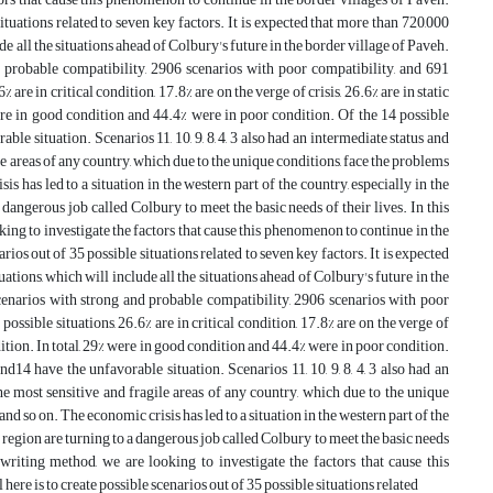
ituations related to seven key factors. It is expected that more than 720,000
de all the situations ahead of Colbury's future in the border village of Paveh.
d probable compatibility, 2906 scenarios with poor compatibility, and 691
re in critical condition, 17.8% are on the verge of crisis, 26.6% are in static
were in good condition and 44.4% were in poor condition. Of the 14 possible
rable situation. Scenarios 11, 10, 9, 8, 4, 3 also had an intermediate status and
 areas of any country, which due to the unique conditions, face the problems
has led to a situation in the western part of the country, especially in the
dangerous job called Colbury to meet the basic needs of their lives. In this
king to investigate the factors that cause this phenomenon to continue in the
rios out of 35 possible situations related to seven key factors. It is expected
ations, which will include all the situations ahead of Colbury's future in the
cenarios with strong and probable compatibility, 2906 scenarios with poor
ssible situations, 26.6% are in critical condition, 17.8% are on the verge of
ndition. In total, 29% were in good condition and 44.4% were in poor condition.
 and14 have the unfavorable situation. Scenarios 11, 10, 9, 8, 4, 3 also had an
 most sensitive and fragile areas of any country, which due to the unique
 so on. The economic crisis has led to a situation in the western part of the
 region are turning to a dangerous job called Colbury to meet the basic needs
 writing method, we are looking to investigate the factors that cause this
ere is to create possible scenarios out of 35 possible situations related