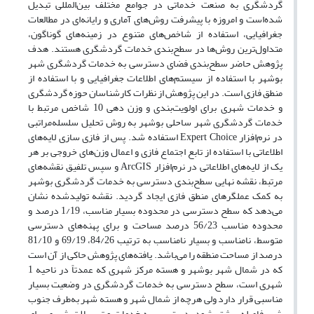
گردشگری به صنعت خدماتی در جوامع مختلف بین‌المللی تبدیل
شده‌است و امروزه با پیشرفت روش‌های آماری و رایانه‌ای در مطالعات
جغرافیایی، استفاده از شاخص‌های متنوع در زمینه‌های گوناگون،
متداول‌ترین روش‌ها در سطح‌بندی خدمات گردشگری هستند. هدف
پژوهش حاضر سطح‌بندی فضای دسترسی به خدمات گردشگری شهر
بوشهر با استفاده از سیستم‌های اطلاعات جغرافیایی و با استفاده از
منطق فازی است. در این پژوهش از نظرات کارشناسان حوزه گردشگری
و خدمات شهری برای اولویت‌بندی و وزن دهی 10 شاخص مرتبط با
خدمات گردشگری شهر ساحلی بوشهر به روش تحلیل سلسله‌مراتبی
در نرم‌افزار Expert Choice استفاده شد. پس از فازی سازی لایه‌های
اطلاعاتی با استفاده از تابع اجتماع فازی و اعمال وزن‌های خروجی بر هر
یک از لایه‌های اطلاعاتی در نرم‌افزار ArcGIS و سپس تلفیق نقشه‌های
مرتبط، نقشه نهایی سطح‌بندی دسترسی به خدمات گردشگری بوشهر
به کمک عملگرهای منطق فازی ایجاد گردید. نقشه تولیدشده نشان
می‌دهد که سطح دسترسی در محدوده بسیار مناسب، 1/19 درصد و
محدوده مناسب 56/23 درصد مساحت و برای پهنه‌های دسترسی
متوسط، نامناسب و بسیار نامناسب به ترتیب 84/26، 69/19 و 81/10
درصد از مساحت منطقه را می‌باشد. یافته‌های پژوهش حاکی از آن است
که در شمال شهر بوشهر و هسته مرکز شهری که عمدتاً در ناحیه 1
شهری است، سطح دسترسی به خدمات گردشگری در وضعیت بسیار
مناسبی قرار دارد ولی هرچه از شمال شهر و هسته شهر به‌طرف جنوب
شهر فاصله بیشتر شود، دسترسی به خدمات و تسهیلات شهری برای