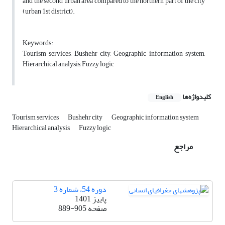
and the second urban area compared to the northern part of the city
(urban 1st district).
Keywords:
Tourism services, Bushehr city, Geographic information system,
Hierarchical analysis, Fuzzy logic
کلیدواژه‌ها
English
Tourism services
Bushehr city
Geographic information system
Hierarchical analysis
Fuzzy logic
مراجع
دوره 54، شماره 3
پاییز 1401
صفحه
889-905