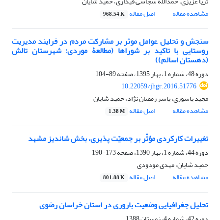
ثریا عزیزی، حمدالله سجاسی قیداری، حمید شایان
مشاهده مقاله
اصل مقاله
968.54 K
سنجش و تحلیل عوامل موثر بر مشارکت مردم در فرایند مدیریت
روستایی با تاکید بر شوراها (مطالعۀ موردی: شهرستان تالش
(دهستان اسالم))
دوره 48، شماره 1، بهار 1395، صفحه
89-104
10.22059/jhgr.2016.51776
مجید یاسوری، یاسر رمضان نژاد، حمید شایان
مشاهده مقاله
اصل مقاله
1.38 M
تغییرات کارکردی مؤثّر بر جمعیّت پذیری، بخش شاندیز مشهد
دوره 44، شماره 1، بهار 1390، صفحه
173-190
حمید شایان، مهدی مودودی
مشاهده مقاله
اصل مقاله
801.88 K
تحلیل جغرافیایی وضعیت باروری در استان خراسان رضوی
دوره 42، شماره 4، زمستان 1388