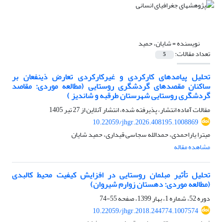
نویسنده =
شایان، حمید
تعداد مقالات:
5
تحلیل پیامدهای کارکردی و غیرکارکردی تعارض ذینفعان بر
ساکنان مقصدهای گردشگری روستایی (مطالعه موردی: مقاصد
گردشگری روستایی شهرستان طرقبه و شاندیز )
مقالات آماده انتشار، پذیرفته شده، انتشار آنلاین از
27 تیر 1405
10.22059/jhgr.2026.408195.1008869
میترا یاراحمدی، حمدالله سجاسی قیداری، حمید شایان
مشاهده مقاله
تحلیل تأثیر مبلمان روستایی در افزایش کیفیت محیط کالبدی
(مطالعه موردی: دهستان زوارم شیروان)
دوره 52، شماره 1، بهار 1399، صفحه
55-74
10.22059/jhgr.2018.244774.1007574