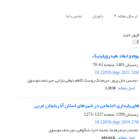
ارسال مقاله
داوران
تماس با ما
لپور، امید
1
وم و ابعاد هیدروپلیتیک
61-78
10.22059/jhgr.2021.326
 محسن جان پرور، مریم تک روستا، کاظم ذوقی بارانی، میرنجف موسوی
اصل مقاله
1.39 M
ای پایداری اجتماعی در شهرهای استان آذربایجان غربی
1257-1273
10.22059/jhgr.2019.276
، محمدرحیم رهنما، محمد اجزاءشکوهی، میرنجف موسوی
اصل مقاله
689.04 K