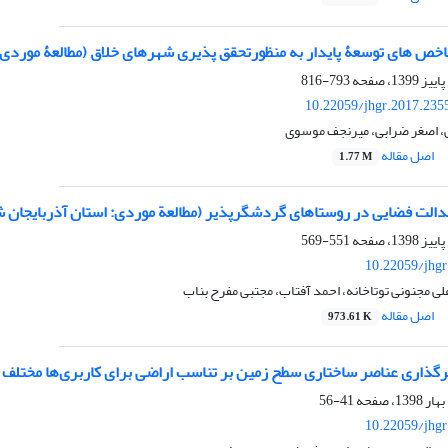
خص های توسعۀ پایدار به منظورتحقق پذیری شهرهای خلاق (مطالعۀ موردی:
793-816
10.22059/jhgr.2017.235
، اصغر ضرابی، میرنجف موسوی
اصل مقاله
1.77 M
لت فضایی در روستاهای گردشگرپذیر (مطالعة موردی: استان آذربایجان 
551-569
10.22059/jhgr
 مجنونی توتاخانه، احمد آفتاب، مجتبی مفرح بناب
اصل مقاله
973.61 K
ثرگذاری عناصر ساختاری سطح زمین بر تناسب اراضی برای کاربری‌ها مختلف 
41-56
10.22059/jhgr