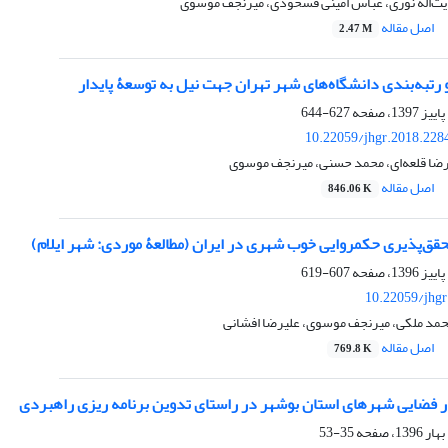
ت‌اله نوری، عباس امینی فسخودی، میرنجف موسوی
اصل مقاله
2.47 M
 و رتبه‌بندی دانشگاه‌های شهر تهران جهت نیل به توسعۀ پایدار
627-644
10.22059/jhgr.2018.228
یرضا قلعه‌ای، محمد حسنی، میرنجف موسوی
اصل مقاله
846.06 K
ق‌پذیری حکمروایی خوب شهری در ایران (مطالعۀ موردی: شهر ایلام)
607-619
10.22059/jhgr
مد ملکی، میرنجف موسوی، علیرضا افشانی
اصل مقاله
769.8 K
ار فضایی شهرهای استان بوشهر در راستای تدوین برنامه ریزی راهبردی
35-53