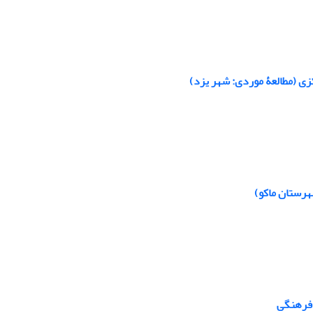
ی (مطالعۀ موردی: شهر یزد)
هرستان ماکو)
 فرهنگی