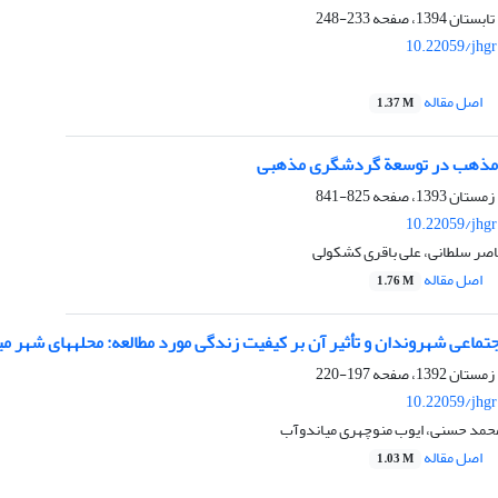
233-248
10.22059/jhgr
اصل مقاله
1.37 M
 مذهب در توسعة گردشگری مذهبی
825-841
10.22059/jhgr
صر سلطانی، علی باقری کشکولی
اصل مقاله
1.76 M
عی شهروندان و تأثیر آن بر کیفیت زندگی مورد مطالعه: محله‎های شهر میاندوآب
197-220
10.22059/jhgr
حمد حسنی، ایوب منوچهری میاندوآب
اصل مقاله
1.03 M