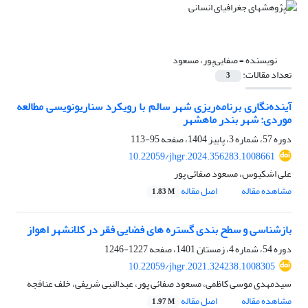
نویسنده =
صفایی‌پور، مسعود
تعداد مقالات:
3
آینده‌نگاری برنامه‌ریزی شهر سالم با رویکرد سناریونویسی مطالعه
موردی: شهر بندر ماهشهر
دوره 57، شماره 3، پاییز 1404، صفحه
95-113
10.22059/jhgr.2024.356283.1008661
علی اشکبوس، مسعود صفائی پور
مشاهده مقاله
اصل مقاله
1.83 M
بازشناسی و سطح بندی گستره‌ های فضایی فقر در کلانشهر اهواز
دوره 54، شماره 4، زمستان 1401، صفحه
1227-1246
10.22059/jhgr.2021.324238.1008305
سیدمهدی موسی کاظمی، مسعود صفائی پور، عبدالنبی شریفی، خلف عنافجه
مشاهده مقاله
اصل مقاله
1.97 M