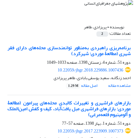
نویسنده =
پریزادی، طاهر
تعداد مقالات:
2
برنامه‌ریزی راهبردی به‌منظور توانمندسازی محله‌های دارای فقر
شهری (مطالعۀ موردی: شهرکرد)
دوره 51، شماره 4، زمستان 1398، صفحه
1033-1049
10.22059/jhgr.2018.229886.1007436
احمد زنگانه، سعید یوسفی بابادی، طاهر پریزادی
مشاهده مقاله
اصل مقاله
1.29 M
بازارهای فراشهری و تغییرات کالبدی محله‌های پیرامون (مطالعۀ
موردی: بازارهای فراشهری مبل یافت‌آباد، کیف و کفش امین‌الملک
و آلومینیوم قلعه‌مرغی)
دوره 51، شماره 1، بهار 1398، صفحه
57-77
10.22059/jhgr.2017.223909.1007373