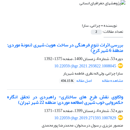
نویسنده =
چراغی، سارا
تعداد مقالات:
2
بررسی اثرات تنوع فرهنگی در ساخت هویت شهری (نمونة موردی:
منطقة 6 شهر کرج)
دوره 53، شماره 4، زمستان 1400، صفحه
1375-1392
10.22059/jhgr.2021.293822.1008045
سارا چراغی، ولی اله نظری، فاطمه شهریار
مشاهده مقاله
اصل مقاله
456.15 K
واکاوی نقش طرح ‏های ساختاری- راهبردی در تحقق انگاره
حکمروایی خوب شهری (مطالعه موردی: منطقه 22 شهر تهران)
دوره 52، شماره 4، زمستان 1399، صفحه
1357-1371
10.22059/jhgr.2019.271593.1007829
منصور عزیزی، رسول درسخوان، محمدرضا پورمحمدی