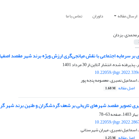
ارسال مقاله
داوران
تماس با ما
محمدی، یزدان
 سرمایه اجتماعی با نقش میانجی‌گری ارزش ویژه برند شهر مقصد اصفهان در زمان اپیدمی کووید
ر، پذیرفته شده، انتشار آنلاین از
30 مرداد 1401
10.22059/jhgr.2022.339
اسماعیل نصیری، معصومه پنجه پور
اصل مقاله
1.68 M
رگیری تصویر مقصد شهرهای تاریخی بر شعف گردشگران و طنین برند شهر گر
63-78
10.22059/jhgr.2022.286
 اسماعیل نصیری، مهران شهرستانی
اصل مقاله
1.25 M