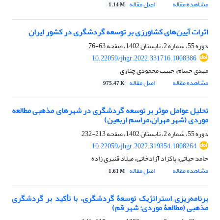
مشاهده مقاله
اصل مقاله
1.14 M
اثرات آیین‌های کشاورزی بر توسعه گردشگری در کشور ایران
دوره 55، شماره 2، تابستان 1402، صفحه
63-76
10.22059/jhgr.2022.331716.1008386
مهدی حسام، حبیب محمودی چناری
مشاهده مقاله
اصل مقاله
975.47 K
تحلیل عوامل موثر بر توسعه گردشگری در شهرهای مذهبی مطالعه
موردی (شهر مهران،مراسم اربعین)
دوره 55، شماره 2، تابستان 1402، صفحه
213-232
10.22059/jhgr.2022.319354.1008264
حامد حیاتی، پاکزاد آزادخانی، میلاد قنبری زاده
مشاهده مقاله
اصل مقاله
1.61 M
برنامه‌ریزی استراتژیک توسعۀ گردشگری، با تأکید بر گردشگری
مذهبی (مطالعۀ موردی: شهر قم)