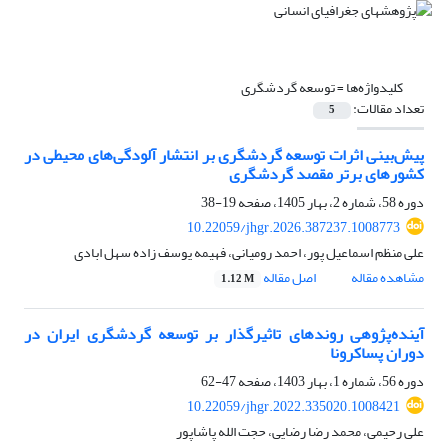
کلیدواژه‌ها =
توسعه گردشگری
تعداد مقالات:
5
پیش‌بینی اثرات توسعه گردشگری بر انتشار آلودگی‌های محیطی در
کشورهای برتر مقصد گردشگری
دوره 58، شماره 2، بهار 1405، صفحه
19-38
10.22059/jhgr.2026.387237.1008773
علی منظم اسماعیل پور، احمد رومیانی، فهیمه یوسف زاده سهل ابادی
مشاهده مقاله
اصل مقاله
1.12 M
آینده‌پژوهی روندهای تاثیرگذار بر توسعه گردشگری ایران در
دوران پساکرونا
دوره 56، شماره 1، بهار 1403، صفحه
47-62
10.22059/jhgr.2022.335020.1008421
علی رحیمی، محمد رضا رضایی، حجت الله پاشاپور