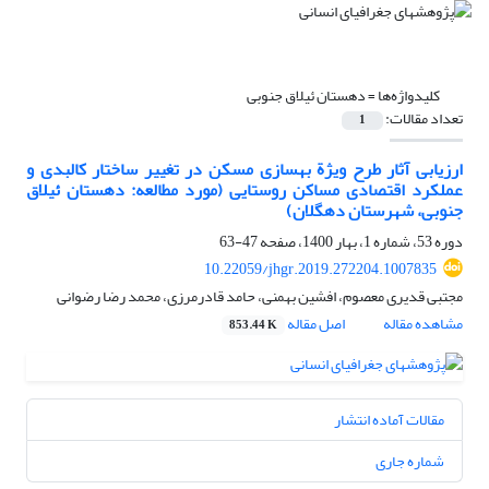
کلیدواژه‌ها =
دهستان ئیلاق جنوبی
تعداد مقالات:
1
ارزیابی آثار طرح ویژة بهسازی مسکن در تغییر ساختار کالبدی و
عملکرد اقتصادی مساکن روستایی (مورد مطالعه: دهستان ئیلاق
جنوبی، شهرستان دهگلان)
دوره 53، شماره 1، بهار 1400، صفحه
47-63
10.22059/jhgr.2019.272204.1007835
مجتبی قدیری معصوم، افشین بهمنی، حامد قادرمرزی، محمد رضا رضوانی
مشاهده مقاله
اصل مقاله
853.44 K
مقالات آماده انتشار
شماره جاری