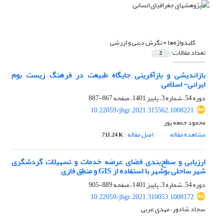
کلیدواژه‌ها =
نگرش دینی و ارزشی
تعداد مقالات:
2
بازاندیشی و بازآفرینی جایگاه طبیعت در فرهنگ زیست بوم
ایرانی- اسلامی
دوره 54، شماره 3، پاییز 1401، صفحه
867-887
10.22059/jhgr.2021.315562.1008221
محمود جمعه پور
مشاهده مقاله
اصل مقاله
711.24 K
ارزیابی و سطح‌‌‌‌‌بندی فضای عرضه خدمات و تسهیلات گردشگری
شهر ساحلی بوشهر با استفاده از GIS و منطق فازی
دوره 54، شماره 3، پاییز 1401، صفحه
889-905
10.22059/jhgr.2021.310053.1008172
سجاد شادور، مهدی عربی