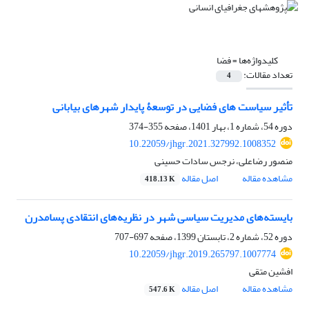
کلیدواژه‌ها =
فضا
تعداد مقالات:
4
تأثیر سیاست های فضایی در توسعۀ پایدار شهرهای بیابانی
دوره 54، شماره 1، بهار 1401، صفحه
355-374
10.22059/jhgr.2021.327992.1008352
منصور رضاعلی، نرجس سادات حسینی
مشاهده مقاله
اصل مقاله
418.13 K
بایسته‌های مدیریت سیاسی شهر در نظریه‌های انتقادی پسامدرن
دوره 52، شماره 2، تابستان 1399، صفحه
697-707
10.22059/jhgr.2019.265797.1007774
افشین متقی
مشاهده مقاله
اصل مقاله
547.6 K