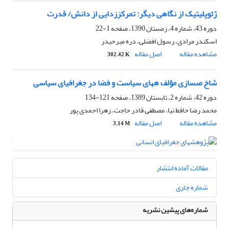
ژئوپلیتیک از نگاهی دیگر: تمرکززدایی از دانش/ قدرت
دوره 43، شماره 4، زمستان 1390، صفحه
1-22
اسکندر مرادی، رسول افضلی، دره میرحیدر
مشاهده مقاله
اصل مقاله
302.42 K
شاخ صسازی مؤلف ههای سیاست و فضا در جغرافیای سیاسی
دوره 42، شماره 2، تابستان 1389، صفحه
121-134
محمد رضا حافظ نیا، مصطفی قادر حاجت، زهرا احمدی پور
مشاهده مقاله
اصل مقاله
3.14 M
مقالات آماده انتشار
شماره جاری
شماره‌های پیشین نشریه