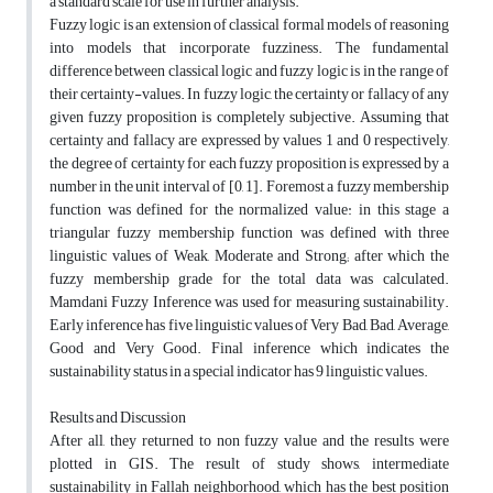
a standard scale for use in further analysis.
Fuzzy logic is an extension of classical formal models of reasoning
into models that incorporate fuzziness. The fundamental
difference between classical logic and fuzzy logic is in the range of
their certainty-values. In fuzzy logic, the certainty or fallacy of any
given fuzzy proposition is completely subjective. Assuming that
certainty and fallacy are expressed by values 1 and 0 respectively,
the degree of certainty for each fuzzy proposition is expressed by a
number in the unit interval of [0, 1]. Foremost a fuzzy membership
function was defined for the normalized value: in this stage a
triangular fuzzy membership function was defined with three
linguistic values of Weak, Moderate and Strong; after which the
fuzzy membership grade for the total data was calculated.
Mamdani Fuzzy Inference was used for measuring sustainability.
Early inference has five linguistic values of Very Bad, Bad, Average,
Good and Very Good. Final inference which indicates the
sustainability status in a special indicator has 9 linguistic values.
Results and Discussion
After all, they returned to non fuzzy value and the results were
plotted in GIS. The result of study shows, intermediate
sustainability in Fallah neighborhood, which has the best position