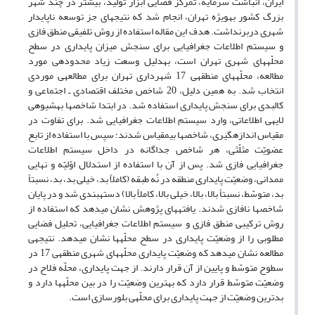
ایران، انباشت سرمایه، تمرکز فضایی ابزار تولید، بیشتر در چند شهر
بزرگ کشور به‎ویژه تهران، انجام شد که نتیجه‎ای جز توسعه ناپایدار
شهری دربرنداشت. هدف این مقاله استفاده از روش تلفیقی منطق فازی
و سیستم اطلاعات جغرافیایی برای سنجش میزان پایداری در سطح
محلّه‎های شهری تهران است، به‎دلیل وسعت زیاد محدوده‎ی مورد
مطالعه، محلّه‎های منطقه‎ی 17 شهرداری تهران برای مطالعه‎ی موردی
انتخاب شد. به همین دلیل، 20 شاخص مختلف اقتصادی ـ اجتماعی و
کالبدی برای سنجش پایداری استفاده شد. در ابتدا شاخص‎ها به‎شیوه‎ی
لایه‎ی اطلاعاتی، وارد سیستم اطلاعات جغرافیایی شد. برای تفاوت در
مقیاس اندازه‎گیری، شاخص‎ها بی‎مقیاس شدند؛ سپس با استفاده از تابع
عضویّت مثلّثی، هر شاخص جداگانه در داخل سیستم اطلاعات
جغرافیایی فازی شد. پس از آن با استفاده از استدلال اوّلیّه و نهایی
ممدانی، وضعیّت پایداری منطقه در نُه طبقه (کاملاً بد، خیلی بد، بد، نسبتاً
بد، متوسّط، نسبتاً بالا، بالا، خیلی بالا، کاملاً بالا) دسته‎بندی شد و در پایان
شاخص‎ها نافازی شدند. یافته‎های پژوهش نشان می‎دهد که استفاده از
روش ترکیبی منطق فازی و سیستم اطلاعات جغرافیایی، تحلیل فضایی
مطلوبی را از وضعیّت پایداری در سطح محلّه‎ها نشان می‎دهد. نتیجه‎ی
مطالعه نشان می‎دهد که وضعیّت پایداری محلّه‎های شهری منطقه‎ی 17 در
سطوح متوسّط و پایین از آن قرار دارند. از جهت پایداری، محلّه فلاح در
وضعیّت متوسّط قرار دارد که بهترین وضعیّت را در بین محلّه‎ها دارد و
بدترین وضعیّت از جهت پایداری برای محلّه‎ی بلورسازی است.