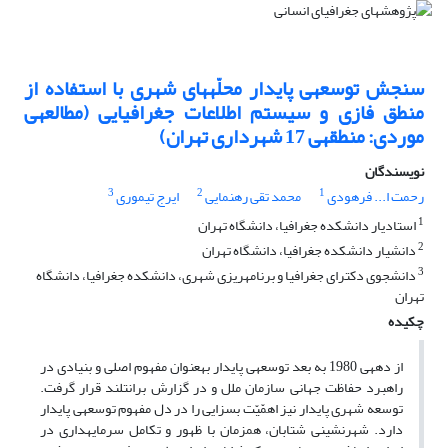
سنجش توسعه‎ی پایدار محلّه‎های شهری با استفاده از
منطق فازی و سیستم اطلاعات جغرافیایی (مطالعه‎ی
موردی: منطقه‎ی 17 شهرداری تهران)
نویسندگان
3
2
1
رحمت ا... فرهودی
محمد تقی رهنمایی
ایرج تیموری
1
استادیار دانشکده جغرافیا، دانشگاه تهران
2
دانشیار دانشکده جغرافیا، دانشگاه تهران
3
دانشجوی دکترای جغرافیا و برنامه‎ریزی شهری، دانشکده جغرافیا، دانشگاه
تهران
چکیده
از دهه‎ی 1980 به بعد توسعه‎ی پایدار به‎عنوان مفهوم اصلی و بنیادی در
راهبرد حفاظت جهانی سازمان ملل و در گزارش برانت‎لند قرار گرفت.
توسعه شهری پایدار نیز اهمّیّت بسزایی را در دل مفهوم توسعه‎ی پایدار
دارد. شهرنشینی شتابان، هم‎زمان با ظهور و تکامل سرمایه‎داری در