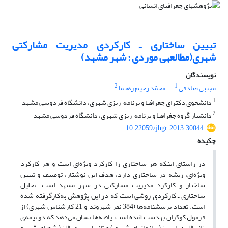
تبیین ساختاری ـ کارکردی مدیریت مشارکتی
شهری(مطالعه‎ی موردی : شهر مشهد)
نویسندگان
2
1
مجتبی صادقی
محمّد رحیم رهنما
1
دانشجوی دکترای جغرافیا و برنامه¬ریزی شهری، دانشگاه فردوسی مشهد
2
دانشیار گروه جغرافیا و برنامه¬ریزی شهری، دانشگاه فردوسی مشهد
10.22059/jhgr.2013.30044
چکیده
در راستای اینکه هر ساختاری را کارکرد ویژه‌ای است و هر کارکرد
ویژه‌ای، ریشه در ساختاری دارد، هدف این نوشتار، توصیف و تبیین
ساختار و کارکرد مدیریت مشارکتی در شهر مشهد است. تحلیل
ساختاری ـ کارکردی روشی است که در این پژوهش به‌کارگرفته شده
است. تعداد پرسش‎نامه‌‌ها (384 نفر شهروند و 21 کارشناس شهری) از
فرمول کوکران به‎دست آمده است. یافته‌ها نشان می‌دهد که دو نیمه‌ی
"از بالا به پایین" (سازمان‎های شهری) و "از پایین به بالا" ( شورای شهر و