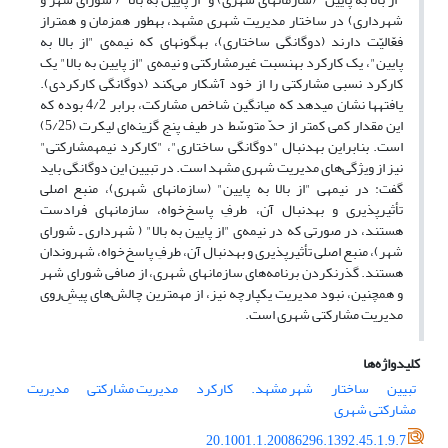
شهرداری) در ساختار مدیریت شهری مشهد، به‎طور هم‎زمان و هم‎تراز
فعّالیّت دارند (دوگانگی ساختاری)، به‎گونه‎ای که نیمه‌ی "از بالا به
پایین"، یک کارکرد به‎نسبت غیرمشارکتی و نیمه‌ی "از پایین به بالا" یک
کارکرد نسبی مشارکتی را از خود آشکار می‌کند (دوگانگی کارکردی).
یافته‎ها نشان می‎دهد که میانگین شاخص مشارکت، برابر 4/2 بوده که
این مقدار کمی کمتر از حدّ متوسّط در طیف پنج گزینه‌ای لیکرت (5/25)
است. بنابراین به‎دنبال "دوگانگی ساختاری"، "کارکرد نیمه‎مشارکتی"
نیز از ویژگی‌های مدیریت شهری مشهد است. در تبیین این دوگانگی باید
گفت: در نیمه‎ی "از بالا به پایین" (سازمان‎های شهری)، منبع اصلی
تأثیرپذیری و به‎دنبال آن، طرفِ پاسخ‌خواه، سازمان‎های فرادست
هستند، در صورتی که در نیمه‌ی "از پایین به بالا" ( شهرداری ـ شورای
شهر)، منبع اصلی تأثیرپذیری و به‎دنبال آن، طرفِ‌ پاسخ‌خواه، شهروندان
هستند. گذرنکردن برنامه‌های سازمان‎های شهری، از صافی شورای شهر
و همچنین، نبود مدیریت یکپارچه نیز، از مهم‎ترین چالش‌های پیشِ‌روی
مدیریت مشارکتی شهری است.
کلیدواژه‌ها
تبیین
ساختار
شهر مشهد.
کارکرد
مدیریت مشارکتی
مدیریت
مشارکتی شهری
20.1001.1.20086296.1392.45.1.9.7