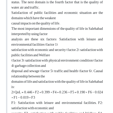
status. The next domain is the fourth factor that is the quality of
water, air and traffic.
Satisfaction of public facilities and economic situation are the
domains which have the weakest
causal impacts on the quality of life.
The most important dimensions of the quality of life in Salehabad
interpreted by using factor
analysis are these six factors: Satisfaction with leisure and
environmental facilities (factor 1),
satisfaction with economic and security (factor 2), satisfaction with
public facilities and Welfare
(factor 3), satisfaction with physical environment condition (factor
4), garbage collection and
disposal and sewage (factor 5), traffic and health (factor 6). Causal
relationship between the
domains of life and satisfaction with the quality of life in Salehabad
is:
2) QoL = 0.446 × F2 + 0.399 × F4 + 0.236 × F5 + 0.190 × F6 − 0.024
× F1 − 0.019 × F3
F1: Satisfaction with leisure and environmental facilities; F2:
satisfaction with economic and