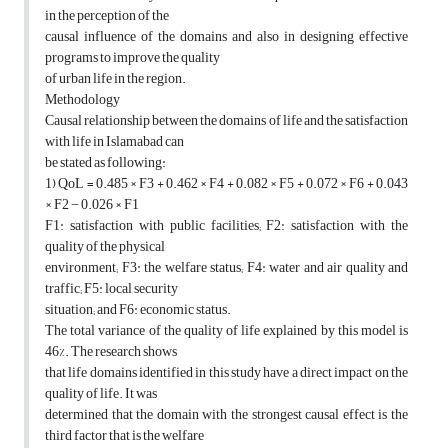
in the perception of the
causal influence of the domains and also in designing effective
programs to improve the quality
of urban life in the region.
Methodology
Causal relationship between the domains of life and the satisfaction
with life in Islamabad can
be stated as following:
1) QoL = 0.485 × F3 + 0.462 × F4 + 0.082 × F5 + 0.072 × F6 + 0.043
× F2 − 0.026 × F1
F1: satisfaction with public facilities; F2: satisfaction with the
quality of the physical
environment; F3: the welfare status; F4: water and air quality and
traffic; F5: local security
situation; and F6: economic status.
The total variance of the quality of life explained by this model is
46%. The research shows
that life domains identified in this study have a direct impact on the
quality of life. It was
determined that the domain with the strongest causal effect is the
third factor that is the welfare