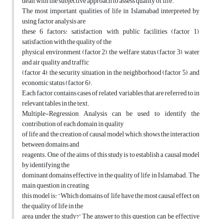
dealt with the subjective approach to assess quality of life.
The most important qualities of life in Islamabad interpreted by
using factor analysis are
these 6 factors: satisfaction with public facilities (factor 1),
satisfaction with the quality of the
physical environment (factor 2), the welfare status (factor 3), water
and air quality and traffic
(factor 4), the security situation in the neighborhood (factor 5), and
economic status (factor 6).
Each factor contains cases of related variables that are referred to in
relevant tables in the text.
Multiple-Regression Analysis can be used to identify the
contribution of each domain in quality
of life and the creation of causal model which shows the interaction
between domains and
reagents. One of the aims of this study is to establish a causal model
by identifying the
dominant domains effective in the quality of life in Islamabad. The
main question in creating
this model is: “Which domains of life have the most causal effect on
the quality of life in the
area under the study?” The answer to this question can be effective