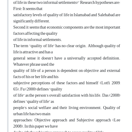
of life in these two informal settlements?” Research hypotheses are:
First: It seems that
satisfactory levels of quality of life in Islamabad and Salehabad are
significantly different.
Second, it seems that economic components are the most important
factors affecting the quality
of life in informal settlements.
The term “quality of life” has no clear origin. Although quality of
life is attractive and has a
general sense, it doesn’t have a universally accepted definition.
Whatever phrase used, the
quality of life of a person is dependent on objective and external
facts of his or her life and his
subjective perceptions of these factors and himself (Lotfi, 2009,
65). Fu (2000) defines “quality
of life” as the person’s overall satisfaction with his life. Das (2008)
defines “quality of life” as
people’s social welfare and their living environment. Quality of
urban life has two main
approaches: Objective approach and Subjective approach (Lee
2008). In this paper we have