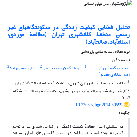
تحلیل فضایی کیفیت زندگی در سکونتگاه‎های غیر
رسمی منطقۀ کلانشهری تهران (مطالعۀ موردی:
اسلام‎آباد، صالح‎آباد)
نوع مقاله : مقاله علمی پژوهشی
نویسندگان
2
2
1
سعید زنگنه شهرکی
جواد گلین شریف ادینی
داود حسن زاده
2
زهرا سالاری مقدم
1
استادیار جغرافیا و برنامه‎ریزی شهری، دانشکدۀ جغرافیا، دانشگاه تهران
2
کارشناس ارشد جغرافیا و برنامه‎ریزی شهری، دانشکدۀ جغرافیا، دانشگاه
تهران
10.22059/jhgr.2014.50599
چکیده
در سال‎های اخیر، مطالعۀ کیفیت زندگی در نواحی شهری مورد توجه
گسترده بوده است. متأسفانه در بیشتر کلانشهرهای ایران، شاهد