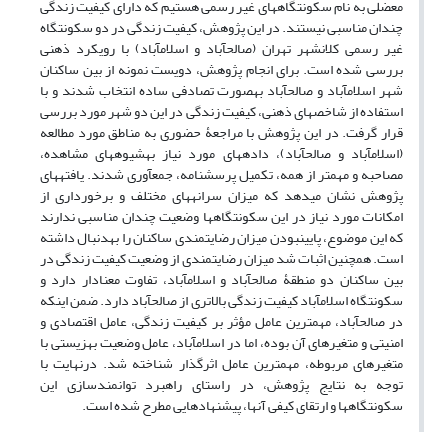
معضلی به نام سکونتگاه‎های غیر رسمی هستیم که دارای کیفیت زندگی
چندان مناسبی نیستند. در این پژوهش، کیفیت زندگی در دو سکونتگاه
غیر رسمی کلانشهر تهران (صالح‎آباد و اسلام‎آباد) با رویکرد ذهنی
بررسی شده است. برای انجام پژوهش، دویست نمونه از بین ساکنان
شهر اسلام‎آباد و صالح‎آباد به‎صورت تصادفی ساده انتخاب شدند و با
استفاده از شاخص‎های ذهنی، کیفیت زندگی در این دو شهر مورد بررسی
قرار گرفت. در این پژوهش با مراجعۀ حضوری به مناطق مورد مطالعه
(اسلام‎آباد و صالح‎آباد)، داده‎های مورد نیاز به‎شیوه‎های مشاهده،
مصاحبه و مهم‎تر از همه، تکمیل پرسش‎نامه، جمع‎آوری شدند. یافته‎های
پژوهش نشان می‎دهد که میزان سرانه‎های مختلف و برخورداری از
امکانات مورد نیاز در این سکونتگاه‎ها وضعیت چندان مناسبی ندارند
که این موضوع، پایین‎بودن میزان رضایتمندی ساکنان را به‎دنبال داشته
است. همچنین اثبات شد میزان رضایتمندی از وضعیت کیفیت زندگی در
بین ساکنان دو منطقۀ صالح‎آباد و اسلام‎آباد، تفاوت معنادار دارد و
سکونتگاه اسلام‎آباد کیفیت زندگی بالاتری از صالح‎آباد دارد. ضمن اینکه
در صالح‎آباد، مهم‎ترین عامل مؤثر بر کیفیت زندگی، عامل اقتصادی و
امنیتی و متغیرهای آن بوده، اما در اسلام‎آباد، عامل وضعیت بهزیستی با
متغیرهای مربوطه، مهم‎ترین عامل اثرگذار شناخته شد. درنهایت با
توجه به نتایج پژوهش، در راستای راهبرد توانمندسازی این
سکونتگاه‎ها و ارتقای کیفی آنها، پیشنهادهایی مطرح شده است.