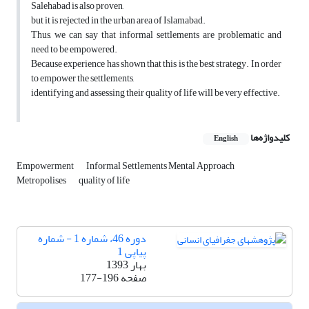
Salehabad is also proven,
but it is rejected in the urban area of Islamabad.
Thus, we can say that informal settlements are problematic and
need to be empowered.
Because experience has shown that this is the best strategy. In order
to empower the settlements,
identifying and assessing their quality of life will be very effective.
کلیدواژه‌ها
English
Empowerment
Informal Settlements Mental Approach
Metropolises
quality of life
دوره 46، شماره 1 - شماره
پیاپی 1
بهار 1393
صفحه
177-196