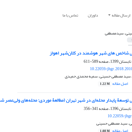
ارسال مقاله
داوران
تماس با ما
نی، سیدمصطفی
 شاخص های شهر هوشمند در کلان‌شهر اهواز
589-611
10.22059/jhgr.2018.201
، سید مصطفی حسینی، سمیه محمدی حمیدی
اصل مقاله
1.22 M
توسعۀ پایدار محله‌ای در شهر تهران (مطالعۀ موردی: محله‌های ولی‌عصر شمال
341-356
10.22059/jhgr
ی، سید مصطفی حسینی
اصل مقاله
1.08 M