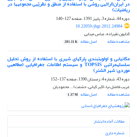
در ایران(ارائه‎ی روشی با استفاده از منطق و نظریّه‎ی مجموعه‎ها در
ریاضیات)
دوره 44، شماره 3، پاییز 1391، صفحه
127-140
10.22059/jhgr.2012.24984
کتایون تقی‎زاده، عباس مینایی
مشاهده مقاله
اصل مقاله
281.11 K
مکان‎یابی و اولویت‎بندی پارک‎های شهری با استفاده از روش تحلیل
سلسله‎مراتبی TOPSIS و سیستم اطلاعات جغرافیایی (مطالعه‎ی
موردی: شهر الشتر)
دوره 43، شماره 4، زمستان 1390، صفحه
137-152
غریب فاضل نیا، اکبر کیانی، حشمت ا... محمودیان
مشاهده مقاله
اصل مقاله
1.37 M
مقالات آماده انتشار
شماره جاری