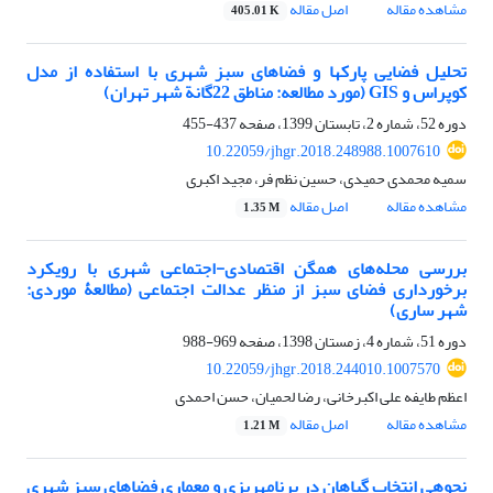
مشاهده مقاله
اصل مقاله
405.01 K
تحلیل فضایی پارک‏ها و فضاهای سبز شهری با استفاده از مدل
کوپراس و GIS (مورد مطالعه: مناطق 22گانة شهر تهران)
دوره 52، شماره 2، تابستان 1399، صفحه
437-455
10.22059/jhgr.2018.248988.1007610
سمیه محمدی حمیدی، حسین نظم فر، مجید اکبری
مشاهده مقاله
اصل مقاله
1.35 M
بررسی محله‌های همگن اقتصادی-اجتماعی شهری با رویکرد
برخورداری فضای سبز از منظر عدالت اجتماعی (مطالعۀ موردی:
شهر ساری)
دوره 51، شماره 4، زمستان 1398، صفحه
969-988
10.22059/jhgr.2018.244010.1007570
اعظم طایفه علی اکبرخانی، رضا لحمیان، حسن احمدی
مشاهده مقاله
اصل مقاله
1.21 M
نحوه‎ی انتخاب گیاهان در برنامه‎ریزی و معماری فضاهای سبز شهری