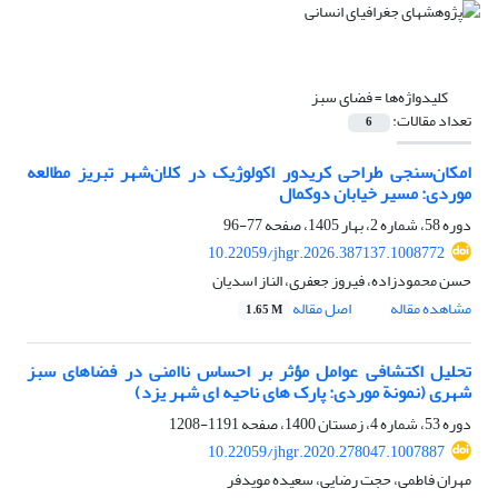
کلیدواژه‌ها =
فضای سبز
تعداد مقالات:
6
امکان‌سنجی طراحی کریدور اکولوژیک در کلان‌شهر تبریز مطالعه
موردی: مسیر خیابان دوکمال
دوره 58، شماره 2، بهار 1405، صفحه
77-96
10.22059/jhgr.2026.387137.1008772
حسن محمودزاده، فیروز جعفری، الناز اسدیان
مشاهده مقاله
اصل مقاله
1.65 M
تحلیل اکتشافی عوامل مؤثر بر احساس ناامنی در فضاهای سبز
شهری (نمونة موردی: پارک‏ های ناحیه‏ ای شهر یزد)
دوره 53، شماره 4، زمستان 1400، صفحه
1191-1208
10.22059/jhgr.2020.278047.1007887
مهران فاطمی، حجت رضایی، سعیده مویدفر