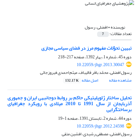
نویسنده =
افضلی، رسول
تعداد مقالات:
7
تبیین تحوّلات مفهوم مرز در فضای سیاسی مجازی
دوره 45، شماره 1، بهار 1392، صفحه
217-218
10.22059/jhgr.2013.30047
رسول افضلی، محمّد باقر قالیباف، میثم احمدی فیروزجائی
مشاهده مقاله
اصل مقاله
132.17 K
تحلیل ساختار ژئوپلیتیکی حاکم بر روابط دوجانبه‎ی ایران و جمهوری
آذربایجان از سال 1991 تا 2010 میلادی با رویکرد جغرافیای
برساخت‎گرایی
دوره 44، شماره 2، تابستان 1391، صفحه
1-19
10.22059/jhgr.2012.24598
رسول افضلی، مصطفی رشیدی، افشین متقی