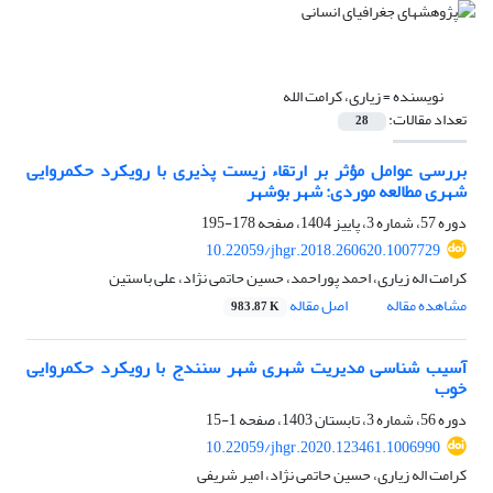
نویسنده =
زیاری، کرامت ‏الله
تعداد مقالات:
28
بررسی عوامل مؤثر بر ارتقاء زیست پذیری با رویکرد حکمروایی
شهری مطالعه موردی: شهر بوشهر
دوره 57، شماره 3، پاییز 1404، صفحه
178-195
10.22059/jhgr.2018.260620.1007729
کرامت اله زیاری، احمد پوراحمد، حسین حاتمی نژاد، علی باستین
مشاهده مقاله
اصل مقاله
983.87 K
آسیب شناسی مدیریت شهری شهر سنندج با رویکرد حکمروایی
خوب
دوره 56، شماره 3، تابستان 1403، صفحه
1-15
10.22059/jhgr.2020.123461.1006990
کرامت اله زیاری، حسین حاتمی نژاد، امیر شریفی