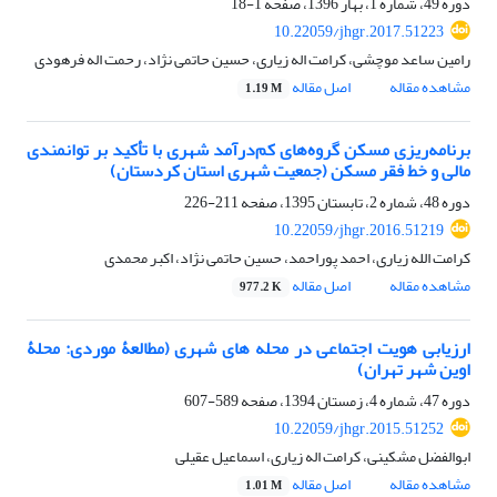
دوره 49، شماره 1، بهار 1396، صفحه
1-18
10.22059/jhgr.2017.51223
رامین ساعد موچشی، کرامت اله زیاری، حسین حاتمی نژاد، رحمت اله فرهودی
مشاهده مقاله
اصل مقاله
1.19 M
برنامه‌ریزی مسکن گروه‌های کم‌درآمد شهری با تأکید بر توانمندی
مالی و خط فقر مسکن (جمعیت شهری استان کردستان)
دوره 48، شماره 2، تابستان 1395، صفحه
211-226
10.22059/jhgr.2016.51219
کرامت الله زیاری، احمد پوراحمد، حسین حاتمی نژاد، اکبر محمدی
مشاهده مقاله
اصل مقاله
977.2 K
ارزیابی هویت اجتماعی در محله های شهری (مطالعۀ موردی: محلۀ
اوین شهر تهران)
دوره 47، شماره 4، زمستان 1394، صفحه
589-607
10.22059/jhgr.2015.51252
ابوالفضل مشکینی، کرامت اله زیاری، اسماعیل عقیلی
مشاهده مقاله
اصل مقاله
1.01 M