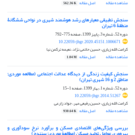
مشاهده مقاله
اصل مقاله
562.36 K
سنجش تطبیقی معیارهای رشد هوشمند شهری در نواحی شش‏گانۀ
منطقۀ 6 تهران
دوره 52، شماره 3، پاییز 1399، صفحه
775-792
10.22059/jhgr.2020.45151.1006671
کرامت الله زیاری، حسین حاتمی نژاد، نعیمه ترکمن نیا
مشاهده مقاله
اصل مقاله
1.04 M
سنجش کیفیت زندگی از دیدگاه عدالت اجتماعی (مطالعه موردی:
مناطق 2 و 16 شهری تهران)
دوره 52، شماره 1، بهار 1399، صفحه
1-15
10.22059/jhgr.2014.51267
کرامت ‏الله زیاری، حسین رفیعی مهر، جواد زارعی
مشاهده مقاله
اصل مقاله
930.64 K
بررسی ویژگی‌های اقتصادی مسکن و برآورد نرخ سودآوری و
بهره‌وری عوامل تولید مسکن (مطالعة موردی: سنندج)