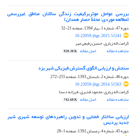
بررسی عوامل موثربرکیفیت زندگی ساکنان مناطق غیررسمی
(مطالعه موردی: محلۀ حصار همدان)
دوره 47، شماره 1، بهار 1394، صفحه
21-32
10.22059/jhgr.2015.51241
کرامت اله زیاری، حسین رفیعی مهر
مشاهده مقاله
اصل مقاله
920.38 K
سنجش و ارزیابی الگوی گسترش فیزیکی شهر یزد
دوره 46، شماره 2، تابستان 1393، صفحه
255-272
10.22059/jhgr.2014.51563
کرامت اله زیاری، محمود قدیری، فرزانه دستا
مشاهده مقاله
اصل مقاله
742.68 K
ارزیابی ساختار فضایی و تدوین راهبردهای توسعه شهری شهر
جدید پردیس
دوره 45، شماره 4، زمستان 1392، صفحه
1-28