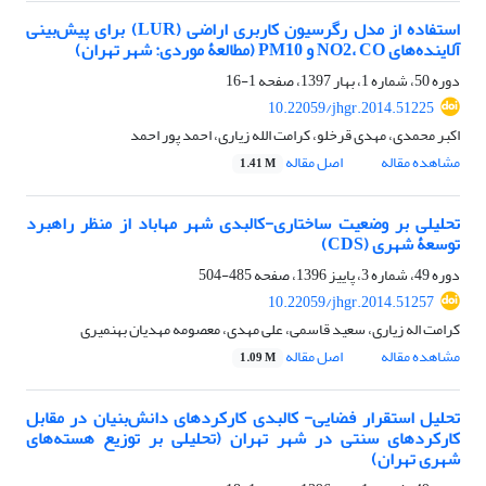
استفاده از مدل رگرسیون کاربری اراضی (LUR) برای پیش‌بینی
آلاینده‌های NO2، CO و PM10 (مطالعۀ موردی: شهر تهران)
دوره 50، شماره 1، بهار 1397، صفحه
1-16
10.22059/jhgr.2014.51225
اکبر محمدی، مهدی قرخلو، کرامت الله زیاری، احمد پور احمد
مشاهده مقاله
اصل مقاله
1.41 M
تحلیلی بر وضعیت ساختاری-کالبدی شهر مهاباد از منظر راهبرد
توسعۀ شهری (CDS)
دوره 49، شماره 3، پاییز 1396، صفحه
485-504
10.22059/jhgr.2014.51257
کرامت اله زیاری، سعید قاسمی، علی مهدی، معصومه مهدیان بهنمیری
مشاهده مقاله
اصل مقاله
1.09 M
تحلیل استقرار فضایی- کالبدی کارکردهای دانش‌بنیان در مقابل
کارکردهای سنتی در شهر تهران (تحلیلی بر توزیع هسته‌های
شهری تهران)