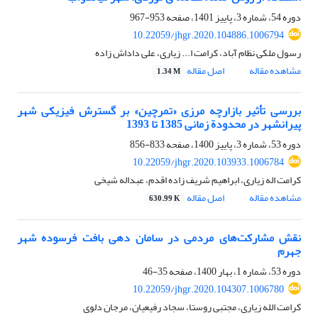
دوره 54، شماره 3، پاییز 1401، صفحه
953-967
10.22059/jhgr.2020.104886.1006794
رسول ملکی نظام آباد، کرامت ا... زیاری، علی داداش زاده
مشاهده مقاله
اصل مقاله
1.34 M
بررسی تأثیر بازارچه مرزی «تمرچین» بر گسترش فیزیکی شهر
پیرانشهر در محدودة زمانی 1385 تا 1393
دوره 53، شماره 3، پاییز 1400، صفحه
833-856
10.22059/jhgr.2020.103933.1006784
کرامت اله زیاری، ابراهیم شریف زاده اقدم، عبداله شیخی
مشاهده مقاله
اصل مقاله
630.99 K
نقش مشارکت‌های مردمی در سامان دهی بافت فرسوده شهر
جهرم
دوره 53، شماره 1، بهار 1400، صفحه
35-46
10.22059/jhgr.2020.104307.1006780
کرامت الله زیاری، مجتبی روستا، سجاد رفیعیان، مرجان دلوی