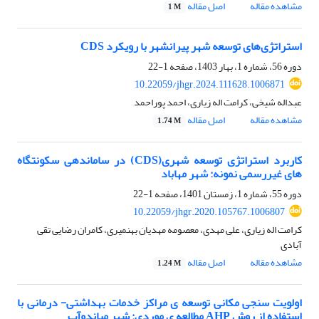
مشاهده مقاله
اصل مقاله
1 M
استراتژی‌های توسعه شهر پیرانشهر با رویکرد CDS
دوره 56، شماره 1، بهار 1403، صفحه
1-22
10.22059/jhgr.2024.111628.1006871
عبداله شیخی، کرامت اله زیاری، احمد پوراحمد
مشاهده مقاله
اصل مقاله
1.74 M
کاربرد استراتژی توسعه شهری(CDS) در ساماندهی سکونتگاه
های غیررسمی نمونه: شهر مهاباد
دوره 55، شماره 1، زمستان 1401، صفحه
1-22
10.22059/jhgr.2020.105767.1006807
کرامت اله زیاری، علی مهدی، معصومه مهدیان بهنمیری، کامران رضایی تقی
آبادی
مشاهده مقاله
اصل مقاله
1.24 M
اولویت سنجی مکانی توسعه ی مراکز خدمات بهداشتی- درمانی با
استفاده از روش AHP مطالعه ی موردی: شهر میاندوآب