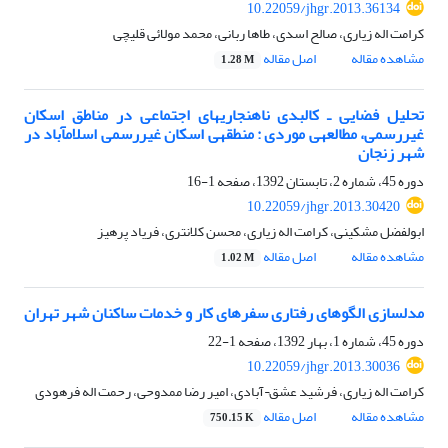
10.22059/jhgr.2013.36134
کرامت اله زیاری، صالح اسدی، طاها ربانی، محمد مولائی قلیچی
مشاهده مقاله
اصل مقاله
1.28 M
تحلیل فضایی ـ کالبدی ناهنجاری‎های اجتماعی در مناطق اسکان
غیررسمی، مطالعه‎ی موردی : منطقه‎ی اسکان غیررسمی اسلام‎آباد در
شهر زنجان
دوره 45، شماره 2، تابستان 1392، صفحه
1-16
10.22059/jhgr.2013.30420
ابولفضل مشکینی، کرامت اله زیاری، محسن کلانتری، فریاد پرهیز
مشاهده مقاله
اصل مقاله
1.02 M
مدل‎سازی الگوهای رفتاری سفرهای کار و خدمات ساکنان شهر تهران
دوره 45، شماره 1، بهار 1392، صفحه
1-22
10.22059/jhgr.2013.30036
کرامت اله زیاری، فرشید عشق¬آبادی، امیر رضا ممدوحی، رحمت اله فرهودی
مشاهده مقاله
اصل مقاله
750.15 K