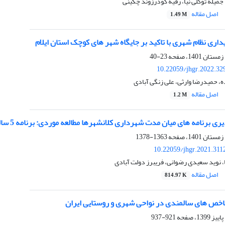
جمیله توکلی نیا، رقیه گودرزوند چگینی
اصل مقاله
1.49 M
داری نظام شهری با تاکید بر جایگاه شهر های کوچک استان ایلام
23-40
10.22059/jhgr.2022.32
، حمیدرضا وارثی، علی زنگی آبادی
اصل مقاله
1.2 M
نامه­ های میان مدت شهرداری کلانشهرها مطالعه موردی: برنامه 5 ساله راهبردی عملیاتی شیراز (1397-1392)
1363-1378
10.22059/jhgr.2021.311
 نوید سعیدی رضوانی، فریبرز دولت آبادی
اصل مقاله
814.97 K
خص های سالمندی در نواحی شهری و روستایی ایران
921-937