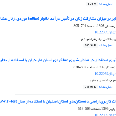
اصل مقاله
1.24 M
یر بر میزان مشارکت زنان در تأمین درآمد خانوار (مطالعۀ موردی: زنان عشا
791-805
10.22059/jhgr
ریب فاضل نیا، زهرا صیادی
اصل مقاله
765.54 K
ذیری منطقه‌ای در مناطق شهری عملکردی استان مازندران با استفاده از تحل
807-820
10.22059/jhgr
وی، شاهین جعفری
اصل مقاله
710.96 K
 کاربری اراضی دهستان‌های استان اصفهان با استفاده از مدل GWT-test
505-518
10.22059/jhgr