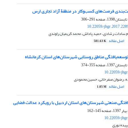
یت‌بندی فرصت‌های کسب‌وکار در منطقۀ آزاد تجاری ارس
291-306
10.22059/jhgr.2017.228
م سادات رشادی، حمید پاداش، محمد کریمیان راوندی
اصل مقاله
581.63 K
توسعه‌یافتگی مناطق روستایی شهرستان‌های استان کرمانشاه
355-374
10.22059/jhgr
ه، رضوان صفرخانی، حسین محمودی
اصل مقاله
1.05 M
فتگی صنعتی شهرستان‌های استان اردبیل با رویکرد عدالت فضایی
145-162
10.22059/jhgr
یده نوری