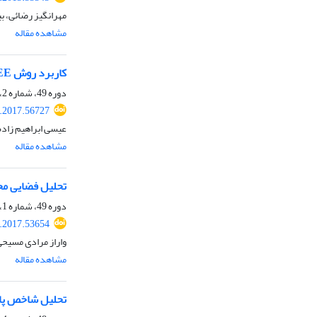
مهرانگیز رضائی، ب
مشاهده مقاله
کاربرد روش PROMETHEE به‌عنوان رویکردی سازنده در تصمیم‌سازی و برنامه‌ریزی‌های منطقه‌ای (مطالعۀ موردی: شهر کوچک جویبار)
دوره 49، شماره 2، تابستان 1396، صفحه
.2017.56727
عیسی ابراهیم زاده
مشاهده مقاله
تحلیل فضایی مح
دوره 49، شماره 1، بهار 1396، صفحه
.2017.53654
واراز مرادی مسیحی،
مشاهده مقاله
تحلیل شاخص پای