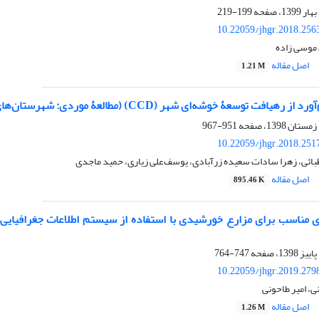
199-219
10.22059/jhgr.2018.256
موسی زاده
اصل مقاله
1.21 M
ت توسعۀ خوشه‌ای شهر (CCD) (مطالعۀ موردی: شهرستان‌های غرب استان تهران)
951-967
10.22059/jhgr.2018.251
ائی، زهرا سادات سعیده زرآبادی، یوسف‌علی زیاری، حمید ماجدی
اصل مقاله
895.46 K
ای مناسب برای مزارع خورشیدی با استفاده از سیستم اطلاعات جغرافیایی 
747-764
10.22059/jhgr.2019.279
ی، امیر طاحونی
اصل مقاله
1.26 M