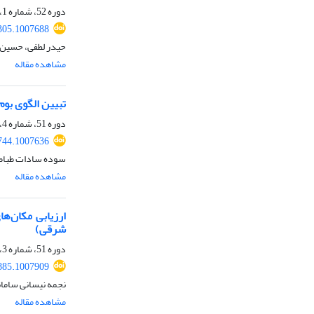
دوره 52، شماره 1، بهار 1399، صفحه
305.1007688
حیدر لطفی، حسین 
مشاهده مقاله
تبیین الگوی بوم‌آورد از رهیاف
دوره 51، شماره 4، زمستان 1398، صفحه
744.1007636
سوده سادات طباطب
مشاهده مقاله
ارزیابی مکان‌ه
شرقی)
دوره 51، شماره 3، پاییز 1398، صفحه
885.1007909
نجمه نیسانی سامان
مشاهده مقاله