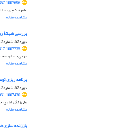
357.1007696
عامر نیک پور، میلا
مشاهده مقاله
بررسی شبکۀ روا
دوره 52، شماره 2، تابستان 1399، صفحه
417.1007735
مهدی حسام، سعید
مشاهده مقاله
برنامه ریزی توس
دوره 52، شماره 2، تابستان 1399، صفحه
931.1007430
علی زنگی آبادی، 
مشاهده مقاله
باززنده ‏سازی ف