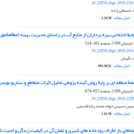
10.22059/jhgr.2019.256
د حسنعلی زاده
اصل مقاله
1.59 M
بط اجتماعی بهره ‏برداران از منابع آب در راستای مدیریت بهینه (مطالعۀ
501-514
10.22059/jhgr.2018.261
 نگهبان
اصل مقاله
902.86 K
عۀ منطقه ای بر پایۀ روش آینده پژوهی تحلیل اثرات متقاطع و سناریو نویس
657-674
10.22059/jhgr.2019.229
حسین حسینی خواه، محمد رضا قاسمی
اصل مقاله
1.61 M
ضا‏های باز اطراف رودخانه ‏های شهری و نقش آن در کیفیت زندگی و امنیت 