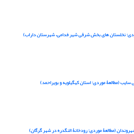
موردی: نخلستان‏ های بخش شرقی شهر فدامی، شهرستان داراب)
ی سایب (مطالعۀ موردی: استان کهگیلویه و بویراحمد)
شهروندان (مطالعۀ موردی: رودخانۀ النگدره در شهر گرگان)