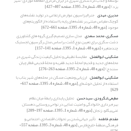
توسعه و جذب گردشگری شهری در ایران مرکزی (مطالعۀ موردی: شهر
یزد)
[دوره 48، شماره 3، 1395، صفحه 407-427]
مدیری، مهدی
جنرالیزاسیون عوارض ارتفاعی در تولید نقشه‌های
کوچک مقیاس مبتنی بر نقشه‌های پایه با استفاده از الگوریتم‌های
موجود
[دوره 48، شماره 4، 1395، صفحه 661-672]
مسگری، محمد سعدی
مدل سازی تصمیم گیری گروه های کشاورزی
دشت سگزی برای تعیین نوع کشت براساس مدل رگرسیون لجستیک
چندمتغیره
[دوره 48، شماره 1، 1395، صفحه 141-157]
مشکینی، ابوالفضل
مقایسۀ تطبیقی و تحلیل کیفیت زندگی شهری در
محله‌های جدید و قدیم (محلۀ جدید ظفریه و محلۀ قدیمی قطارچیان
سنندج)
[دوره 48، شماره 2، 1395، صفحه 263-276]
مشکینی، ابوالفضل
ارزیابی وضعیت مسکن در محله‌های شهر بناب با
استفاده از تحلیل خوشه‌ای
[دوره 48، شماره 4، 1395، صفحه 617-
629]
مطیعی لنگرودی، سیدحسن
تحلیل پایداری رابطۀ میان نظام
بهره‌برداری خانوادگی و امنیت غذایی در نواحی روستایی دهستان
غنی‌بیگلو، زنجان
[دوره 48، شماره 1، 1395، صفحه 197-209]
مقدم، فاطمه
تأثیر جهانی‌شدن بر تحولات اقتصادی، اجتماعی و
فرهنگی منطقۀ خلیج‌فارس
[دوره 48، شماره 3، 1395، صفحه 557-