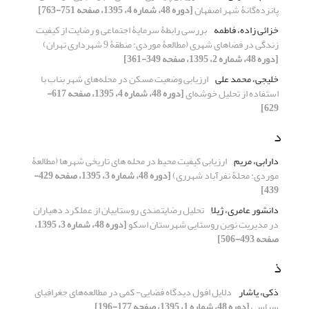
پانزده‌گانۀ شهر اصفهان
[دوره 48، شماره 4، 1395، صفحه 751-763]
خزائی زاده، فاطمه
بررسی رابطۀ سرمایۀ اجتماعی و رضایت از کیفیت
زندگی در فضاهای شهری (مطالعۀ موردی: منطقۀ 9 شهرداری تهران)
[دوره 48، شماره 2، 1395، صفحه 349-361]
خلیجی، محمد علی
ارزیابی وضعیت مسکن در محله‌های شهر بناب با
استفاده از تحلیل خوشه‌ای
[دوره 48، شماره 4، 1395، صفحه 617-
629]
د
دارابی، مریم
ارزیابی کیفیت محیط در محله های تاریخی شهرها (مطالعۀ
موردی: محلۀ نفرآباد شهرری)
[دوره 48، شماره 3، 1395، صفحه 429-
439]
دانشور عامری، ژیلا
تحلیل رضایت‏مندی روستاییان از عملکرد دهیاران
در مدیریت نوین روستایی شهرستان اسکو
[دوره 48، شماره 3، 1395،
صفحه 493-506]
ذ
ذکی، یاشار
دلایل افول دیدگاه فضایی- کمی در مطالعه‌های جغرافیای
سیاسی
[دوره 48، شماره 1، 1395، صفحه 177-196]