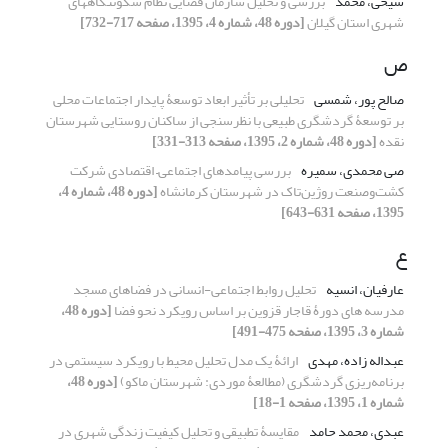
شیخی، محمد
بررسی و تحلیل سازمان فضایی نظام سکونتگاههای
شهری استان گیلان
[دوره 48، شماره 4، 1395، صفحه 717-732]
ص
صالح پور، شمسی
تحلیلی بر تأثیر ابعاد توسعۀ پایدار اجتماعات محلی
بر توسعۀ گردشگری طبیعی با نظرسنجی از ساکنان روستایی شهرستان
نقده
[دوره 48، شماره 2، 1395، صفحه 313-331]
صی محمدی، سمیره
بررسی پیامدهای اجتماعی– اقتصادی شرکت
کشت‌وصنعت روژین‌تاک در شهرستان کرمانشاه
[دوره 48، شماره 4،
1395، صفحه 631-643]
ع
عارفیان، انسیه
تحلیل روابط اجتماعی-انسانی در فضاهای مسجد
مدرسه های دورۀ قاجار قزوین بر اساس رویکرد نحو فضا
[دوره 48،
شماره 3، 1395، صفحه 475-491]
عبداله زاده، مهدی
ارائۀ یک مدل تحلیل محیط با رویکرد سیستمی در
برنامه‌ریزی گردشگری (مطالعۀ موردی: شهرستان ماکو)
[دوره 48،
شماره 1، 1395، صفحه 1-18]
عبدی، محمد حامد
مقایسۀ تطبیقی و تحلیل کیفیت زندگی شهری در