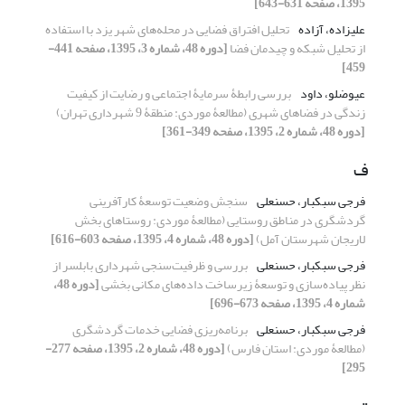
1395، صفحه 631-643]
علیزاده، آزاده
تحلیل افتراق فضایی در محله‌‌های شهر یزد با استفاده
از تحلیل شبکه و چیدمان فضا
[دوره 48، شماره 3، 1395، صفحه 441-
459]
عیوضلو، داود
بررسی رابطۀ سرمایۀ اجتماعی و رضایت از کیفیت
زندگی در فضاهای شهری (مطالعۀ موردی: منطقۀ 9 شهرداری تهران)
[دوره 48، شماره 2، 1395، صفحه 349-361]
ف
فرجی سبکبار، حسنعلی
سنجش وضعیت توسعۀ کارآفرینی
گردشگری در مناطق روستایی (مطالعۀ موردی: روستاهای بخش
لاریجان شهرستان آمل)
[دوره 48، شماره 4، 1395، صفحه 603-616]
فرجی سبکبار، حسنعلی
بررسی و ظرفیت‌سنجی شهرداری بابلسر از
نظر پیاده‌سازی و توسعۀ زیرساخت داده‌های مکانی بخشی
[دوره 48،
شماره 4، 1395، صفحه 673-696]
فرجی سبکبار، حسنعلی
برنامه‌ریزی فضایی خدمات گردشگری
(مطالعۀ موردی: استان فارس)
[دوره 48، شماره 2، 1395، صفحه 277-
295]