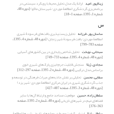
زینالپور، امید
ارائۀ یک مدل تحلیل محیط با رویکرد سیستمی در
برنامه‌ریزی گردشگری (مطالعۀ موردی: شهرستان ماکو)
[دوره 48،
شماره 1، 1395، صفحه 1-18]
س
ساسان پور، فرزانه
تحلیل زیست‌پذیری بافت‌های فرسودۀ شهری
(مطالعۀ موردی: بافت فرسودۀ شهر زنجان)
[دوره 48، شماره 4، 1395،
صفحه 783-799]
سبحانی، نوبخت
تحلیل شاخص پایداری در بین کشورهای آسیایی
[دوره 48، شماره 4، 1395، صفحه 733-749]
سجادی، ژیلا
سنجش قابلیت جرم‌خیزی پارک‌های شهری خوی
براساس مدل ترکیبی
[دوره 48، شماره 2، 1395، صفحه 297-312]
سقایی، محسن
تحلیلی بر نقش جاذبه‌های میراث فرهنگی در توسعه و
جذب گردشگری شهری در ایران مرکزی (مطالعۀ موردی: شهر یزد)
[دوره 48، شماره 3، 1395، صفحه 407-427]
سلطان زاده، حسین
موقعیت مساجد جامع و ارتباط آن‌ها با سایر
فضاهای مهم در شهرهای تاریخی
[دوره 48، شماره 2، 1395، صفحه
363-376]
سلطانی، لیلا
ارزیابی کیفیت محیط در محله های تاریخی شهرها (مطالعۀ