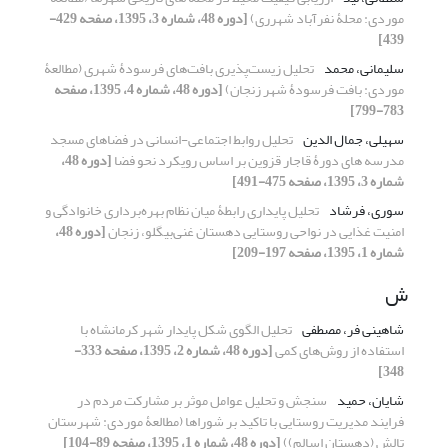
موردی: محلۀ نفرآباد شهرری)
[دوره 48، شماره 3، 1395، صفحه 429-
439]
سلیمانی، محمد
تحلیل زیست‌پذیری بافت‌های فرسودۀ شهری (مطالعۀ
موردی: بافت فرسودۀ شهر زنجان)
[دوره 48، شماره 4، 1395، صفحه
783-799]
سهیلی، جمال الدین
تحلیل روابط اجتماعی-انسانی در فضاهای مسجد
مدرسه های دورۀ قاجار قزوین بر اساس رویکرد نحو فضا
[دوره 48،
شماره 3، 1395، صفحه 475-491]
سوری، فرشاد
تحلیل پایداری رابطۀ میان نظام بهره‌برداری خانوادگی و
امنیت غذایی در نواحی روستایی دهستان غنی‌بیگلو، زنجان
[دوره 48،
شماره 1، 1395، صفحه 197-209]
ش
شاهینی فر، مصطفی
تحلیل الگوی شکل پایدار شهر کرمانشاه با
استفاده از روش‌های کمی
[دوره 48، شماره 2، 1395، صفحه 333-
348]
شایان، حمید
سنجش و تحلیل عوامل موثر بر مشارکت مردم در
فرایند مدیریت روستایی با تاکید بر شوراها (مطالعۀ موردی: شهرستان
تالش (دهستان اسالم))
[دوره 48، شماره 1، 1395، صفحه 89-104]