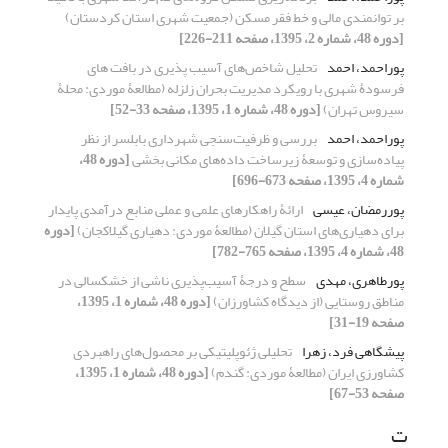
بر توانمندی مالی و خط فقر مسکن (جمعیت شهری استان کردستان)
[دوره 48، شماره 2، 1395، صفحه 211-226]
پوراحمد، احمد
تحلیل شاخص‌های آسیب پذیری در بافت های
فرسودۀ شهری با رویکرد مدیریت بحران زلزله (مطالعۀ موردی: محلۀ
سیروس تهران)
[دوره 48، شماره 1، 1395، صفحه 33-52]
پوراحمد، احمد
بررسی و ظرفیت‌سنجی شهرداری بابلسر از نظر
پیاده‌سازی و توسعۀ زیرساخت داده‌های مکانی بخشی
[دوره 48،
شماره 4، 1395، صفحه 673-696]
پوررمضان، عیسی
ارائۀ راهکارهای علمی و عملی منابع درآمدی پایدار
برای دهیاری‌های استان گیلان (مطالعۀ موردی: دهیاری گیلاکجان)
[دوره
48، شماره 4، 1395، صفحه 765-782]
پورطاهری، مهدی
سطح و درجۀ آسیب‌پذیری ناشی از خشکسالی در
مناطق روستایی (از دیدگاه کشاورزان)
[دوره 48، شماره 1، 1395،
صفحه 19-31]
پیشگاهی فرد، زهرا
تحلیلی ژئوپلیتیکی بر محصول‌های راهبردی
کشاورزی ایران (مطالعۀ موردی: گندم)
[دوره 48، شماره 1، 1395،
صفحه 53-67]
ت