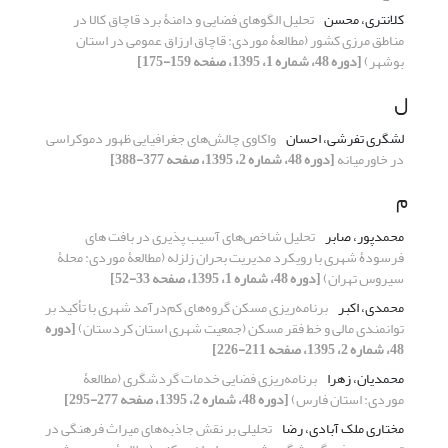
کلانتری، محسن
تحلیل الگوهای فضایی و دامنۀ برد قاچاق کالا در
مناطق مرزی کشور (مطالعۀ موردی: قاچاق ارزاق عمومی در استان
بوشهر)
[دوره 48، شماره 1، 1395، صفحه 159-175]
ل
لشگری تفرشی، احسان
واکاوی چالش‌های جغرافیایی ظهور دموکراسی
در خاورمیانه
[دوره 48، شماره 2، 1395، صفحه 377-388]
م
محمدپور، صابر
تحلیل شاخص‌های آسیب پذیری در بافت های
فرسودۀ شهری با رویکرد مدیریت بحران زلزله (مطالعۀ موردی: محلۀ
سیروس تهران)
[دوره 48، شماره 1، 1395، صفحه 33-52]
محمدی، اکبر
برنامه‌ریزی مسکن گروه‌های کم‌درآمد شهری با تأکید بر
توانمندی مالی و خط فقر مسکن (جمعیت شهری استان کردستان)
[دوره
48، شماره 2، 1395، صفحه 211-226]
محمدیان، زهرا
برنامه‌ریزی فضایی خدمات گردشگری (مطالعۀ
موردی: استان فارس)
[دوره 48، شماره 2، 1395، صفحه 277-295]
مختاری ملک آبادی، رضا
تحلیلی بر نقش جاذبه‌های میراث فرهنگی در