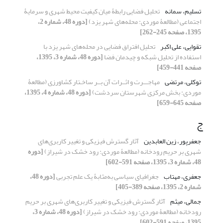
تسلیم، سمانه
تحلیل فضایی رابطۀ میان کیفیت محیط شهری و سرمایۀ
اجتماعی (مطالعۀ موردی: محله‌های شهر یزد)
[دوره 48، شماره 2،
1395، صفحه 245-262]
تقوایی، علی اکبر
تحلیل افتراق فضایی در محله‌‌های شهر یزد با
استفاده از تحلیل شبکه و چیدمان فضا
[دوره 48، شماره 3، 1395،
صفحه 441-459]
توکلی، مرتضی
مهاجـــرت و اثــرات آن بــر ساخـتار کشاورزی (مطالعۀ
موردی: بخش مرکزی شهرستان سردشت)
[دوره 48، شماره 4، 1395،
صفحه 645-659]
ج
جعفرپور، زین العابدین
آثار گسترش فیزیکی و تغییر کاربری‌‌های
شهری بر حریم رودخانه (مطالعۀ موردی: رود خشک در شیراز)
[دوره
48، شماره 3، 1395، صفحه 591-602]
جعفری، مهتاب
جغرافیای سیاسی به‌مثابۀ یک علم تجربی
[دوره 48،
شماره 2، 1395، صفحه 389-405]
جمالی، میثم
آثار گسترش فیزیکی و تغییر کاربری‌‌های شهری بر حریم
رودخانه (مطالعۀ موردی: رود خشک در شیراز)
[دوره 48، شماره 3،
1395، صفحه 591-602]