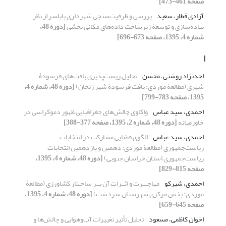
صفحه 461-473]
آزادی قطار، سعید
بررسی و ظرفیت‌سنجی شهرداری بابلسر از نظر
پیاده‌سازی و توسعۀ زیرساخت داده‌های مکانی بخشی
[دوره 48،
شماره 4، 1395، صفحه 673-696]
ا
احدنژاد روشتی، محسن
تحلیل زیست‌پذیری بافت‌های فرسودۀ
شهری (مطالعۀ موردی: بافت فرسودۀ شهر زنجان)
[دوره 48، شماره 4،
1395، صفحه 783-799]
احمدی، سید عباس
واکاوی چالش‌های جغرافیایی ظهور دموکراسی در
خاورمیانه
[دوره 48، شماره 2، 1395، صفحه 377-388]
احمدی، سید عباس
الگوی فضایی مشارکت در انتخابات
ریاست‌جمهوری (مطالعۀ موردی: دهمین و یازدهمین انتخابات
ریاست‌جمهوری استان خراسان جنوبی)
[دوره 48، شماره 4، 1395،
صفحه 815-829]
احمدی، شیرکو
مهاجـــرت و اثــرات آن بــر ساخـتار کشاورزی (مطالعۀ
موردی: بخش مرکزی شهرستان سردشت)
[دوره 48، شماره 4، 1395،
صفحه 645-659]
اخوان کاظمی، مسعود
تحلیل تأثیر تغییرات آب‌وهوایی و چالش‌ها و