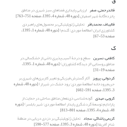
ق
قائدرحمتی، صفر
ارزیابی پایداری فضاهای سبز شهری در مناطق
پانزده‌گانۀ شهر اصفهان
[دوره 48، شماره 4، 1395، صفحه 751-763]
قالیباف، محمدباقر
تحلیلی ژئوپلیتیکی بر محصول‌های راهبردی
کشاورزی ایران (مطالعۀ موردی: گندم)
[دوره 48، شماره 1، 1395،
صفحه 53-67]
ک
کاظمی، نسرین
سطح و درجۀ آسیب‌پذیری ناشی از خشکسالی در
مناطق روستایی (از دیدگاه کشاورزان)
[دوره 48، شماره 1، 1395،
صفحه 19-31]
کردوانی، پرویز
آثار گسترش فیزیکی و تغییر کاربری‌‌های شهری بر
حریم رودخانه (مطالعۀ موردی: رود خشک در شیراز)
[دوره 48، شماره
3، 1395، صفحه 591-602]
کروبی، مهدی
گونه‌شناسی ذی‌نفعان مناطق ساحلی در حمایت از
پارادایم توسعۀ گردشگری پایدار (مطالعۀ موردی: شهر بابلسر)
[دوره
48، شماره 4، 1395، صفحه 801-813]
کریمی پاشاکی، سجاد
تحلیل ژئوپلیتیکی بر دزدی دریایی در منطقۀ
شاخ آفریقا
[دوره 48، شماره 3، 1395، صفحه 577-590]