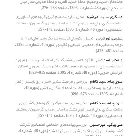
محله‌های جدید و قدیم (محلۀ جدید ظفریه و محلۀ قدیمی قطارچیان
سنندج)
[دوره 48، شماره 2، 1395، صفحه 263-276]
عسکری شهید، مرضیه
مدل سازی تصمیم گیری گروه های کشاورزی
دشت سگزی برای تعیین نوع کشت براساس مدل رگرسیون لجستیک
چندمتغیره
[دوره 48، شماره 1، 1395، صفحه 141-157]
عظیمی، نورالدین
تحلیل الگوهای توسعۀ فیزیکی شهرهای ایران با
توجه به متغیرهای جمعیتی، طبیعی و کالبدی
[دوره 48، شماره 3، 1395،
صفحه 461-473]
علمدار، اسماعیل
الگوی فضایی مشارکت در انتخابات ریاست‌جمهوری
(مطالعۀ موردی: دهمین و یازدهمین انتخابات ریاست‌جمهوری استان
خراسان جنوبی)
[دوره 48، شماره 4، 1395، صفحه 815-829]
علوی پناه، سید کاظم
بررسی و ظرفیت‌سنجی شهرداری بابلسر از نظر
پیاده‌سازی و توسعۀ زیرساخت داده‌های مکانی بخشی
[دوره 48،
شماره 4، 1395، صفحه 673-696]
علوی پناه، سید کاظم
مدل سازی تصمیم گیری گروه های کشاورزی
دشت سگزی برای تعیین نوع کشت براساس مدل رگرسیون لجستیک
چندمتغیره
[دوره 48، شماره 1، 1395، صفحه 141-157]
علی بیگی، امیرحسین
بررسی پیامدهای اجتماعی– اقتصادی شرکت
کشت‌وصنعت روژین‌تاک در شهرستان کرمانشاه
[دوره 48، شماره 4،