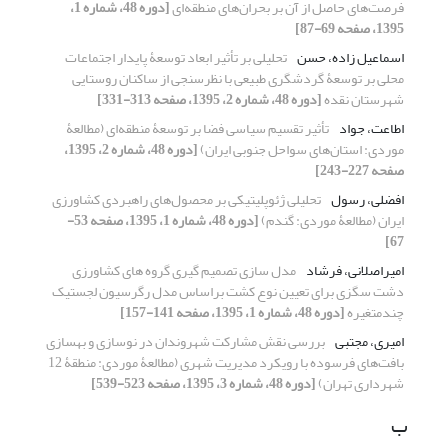
فرصت‌های حاصل از آن بر بحران‌های منطقه‌ای
[دوره 48، شماره 1،
1395، صفحه 69-87]
اسماعیل زاده، حسن
تحلیلی بر تأثیر ابعاد توسعۀ پایدار اجتماعات
محلی بر توسعۀ گردشگری طبیعی با نظرسنجی از ساکنان روستایی
شهرستان نقده
[دوره 48، شماره 2، 1395، صفحه 313-331]
اطاعت، جواد
تأثیر تقسیم سیاسی فضا بر توسعۀ منطقه‌ای (مطالعۀ
موردی: استان‌های سواحل جنوبی ایران)
[دوره 48، شماره 2، 1395،
صفحه 227-243]
افضلی، رسول
تحلیلی ژئوپلیتیکی بر محصول‌های راهبردی کشاورزی
ایران (مطالعۀ موردی: گندم)
[دوره 48، شماره 1، 1395، صفحه 53-
67]
امیراصلانی، فرشاد
مدل سازی تصمیم گیری گروه های کشاورزی
دشت سگزی برای تعیین نوع کشت براساس مدل رگرسیون لجستیک
چندمتغیره
[دوره 48، شماره 1، 1395، صفحه 141-157]
امیری، مجتبی
بررسی نقش مشارکت شهروندان در نوسازی و بهسازی
بافت‌های فرسوده با رویکرد مدیریت شهری (مطالعۀ موردی: منطقۀ 12
شهرداری تهران)
[دوره 48، شماره 3، 1395، صفحه 523-539]
ب