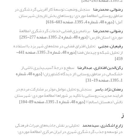
2، 1395، صفحه 245-262]
رضوانی، محمدرضا
سنجش وضعیت توسعۀ کارآفرینی گردشگری در
مناطق روستایی (مطالعۀ موردی: روستاهای بخش لاریجان شهرستان
آمل)
[دوره 48، شماره 4، 1395، صفحه 603-616]
رضوانی، محمدرضا
برنامه‌ریزی فضایی خدمات گردشگری (مطالعۀ
موردی: استان فارس)
[دوره 48، شماره 2، 1395، صفحه 277-295]
رفیعیان، مجتبی
تحلیل افتراق فضایی در محله‌‌های شهر یزد با استفاده
از تحلیل شبکه و چیدمان فضا
[دوره 48، شماره 3، 1395، صفحه 441-
459]
رکن‌الدین افتخاری، عبدالرضا
سطح و درجۀ آسیب‌پذیری ناشی از
خشکسالی در مناطق روستایی (از دیدگاه کشاورزان)
[دوره 48، شماره
1، 1395، صفحه 19-31]
رمضان نژاد، یاسر
سنجش و تحلیل عوامل موثر بر مشارکت مردم در
فرایند مدیریت روستایی با تاکید بر شوراها (مطالعۀ موردی: شهرستان
تالش (دهستان اسالم))
[دوره 48، شماره 1، 1395، صفحه 89-104]
ز
زارع اشکذری، سیدمحمد
تحلیلی بر نقش جاذبه‌های میراث فرهنگی
در توسعه و جذب گردشگری شهری در ایران مرکزی (مطالعۀ موردی: