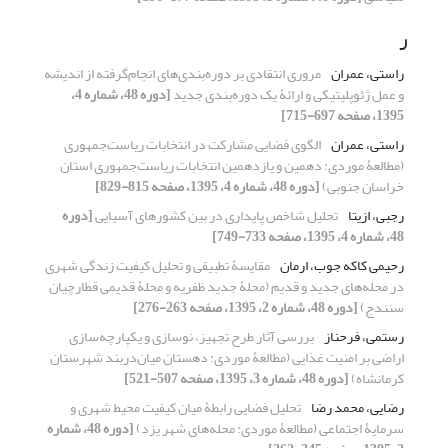
ر
راستی، عمران
مروری انتقادی بر دوره‌بندی‌های انجام‌گرفته از اندیشه
و عمل ژئوپلیتیکی و ارائۀ یک دوره‌بندی جدید
[دوره 48، شماره 4،
1395، صفحه 697-715]
راستی، عمران
الگوی فضایی مشارکت در انتخابات ریاست‌جمهوری
(مطالعۀ موردی: دهمین و یازدهمین انتخابات ریاست‌جمهوری استان
خراسان جنوبی)
[دوره 48، شماره 4، 1395، صفحه 815-829]
رجبی، ازیتا
تحلیل شاخص پایداری در بین کشورهای آسیایی
[دوره
48، شماره 4، 1395، صفحه 733-749]
رحیمی کاکه جوب، ارمان
مقایسۀ تطبیقی و تحلیل کیفیت زندگی شهری
در محله‌های جدید و قدیم (محلۀ جدید ظفریه و محلۀ قدیمی قطارچیان
سنندج)
[دوره 48، شماره 2، 1395، صفحه 263-276]
رستمی، فرحناز
بررسی آثار طرح تجهیز، نوسازی و یکپارچه‌سازی
اراضی بر امنیت غذایی (مطالعۀ موردی: دهستان میان‌‌دربند شهرستان
کرمانشاه)
[دوره 48، شماره 3، 1395، صفحه 507-521]
رضایی، محمد رضا
تحلیل فضایی رابطۀ میان کیفیت محیط شهری و
سرمایۀ اجتماعی (مطالعۀ موردی: محله‌های شهر یزد)
[دوره 48، شماره