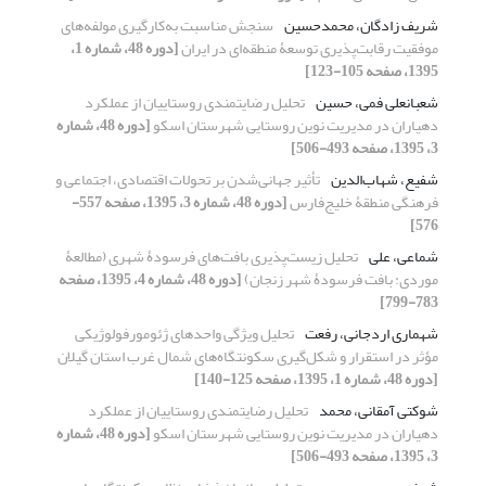
شریف زادگان، محمدحسین
سنجش مناسبت به‌کارگیری مولفه‌های
موفقیت رقابت‌پذیری توسعۀ منطقه‌ای در ایران
[دوره 48، شماره 1،
1395، صفحه 105-123]
شعبانعلی فمی، حسین
تحلیل رضایت‏مندی روستاییان از عملکرد
دهیاران در مدیریت نوین روستایی شهرستان اسکو
[دوره 48، شماره
3، 1395، صفحه 493-506]
شفیع، شهاب‌‌الدین
تأثیر جهانی‌شدن بر تحولات اقتصادی، اجتماعی و
فرهنگی منطقۀ خلیج‌فارس
[دوره 48، شماره 3، 1395، صفحه 557-
576]
شماعی، علی
تحلیل زیست‌پذیری بافت‌های فرسودۀ شهری (مطالعۀ
موردی: بافت فرسودۀ شهر زنجان)
[دوره 48، شماره 4، 1395، صفحه
783-799]
شهماری اردجانی، رفعت
تحلیل ویژگی واحدهای ژئومورفولوژیکی
مؤثر در استقرار و شکل‌گیری سکونتگاه‌های شمال غرب استان گیلان
[دوره 48، شماره 1، 1395، صفحه 125-140]
شوکتی آمقانی، محمد
تحلیل رضایت‏مندی روستاییان از عملکرد
دهیاران در مدیریت نوین روستایی شهرستان اسکو
[دوره 48، شماره
3، 1395، صفحه 493-506]