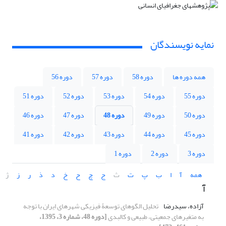
نمایه نویسندگان
همه دوره ها
دوره 58
دوره 57
دوره 56
دوره 55
دوره 54
دوره 53
دوره 52
دوره 51
دوره 50
دوره 49
دوره 48
دوره 47
دوره 46
دوره 45
دوره 44
دوره 43
دوره 42
دوره 41
دوره 3
دوره 2
دوره 1
همه
آ
ا
ب
پ
ت
ث
ج
چ
ح
خ
د
ذ
ر
ز
ژ
آ
آزاده، سیدرضا
تحلیل الگوهای توسعۀ فیزیکی شهرهای ایران با توجه
به متغیرهای جمعیتی، طبیعی و کالبدی
[دوره 48، شماره 3، 1395،