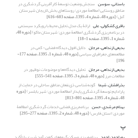
باستانی، سوسن
سنجش وضعیت توسعۀ کارآفرینی گردشگری در
مناطق روستایی (مطالعۀ موردی: روستاهای بخش لاریجان شهرستان
آمل)
[دوره 48، شماره 4، 1395، صفحه 603-616]
باقری کشکولی، علی
ارائۀ یک مدل تحلیل محیط با رویکرد سیستمی
در برنامه‌ریزی گردشگری (مطالعۀ موردی: شهرستان ماکو)
[دوره 48،
شماره 1، 1395، صفحه 1-18]
بدیعی ازنداهی، مرجان
دلایل افول دیدگاه فضایی- کمی در
مطالعه‌های جغرافیای سیاسی
[دوره 48، شماره 1، 1395، صفحه 177-
196]
بدیعی ازنداهی، مرجان
تحلیل دیدگاه‌ها و موضوعات نوظهور در
مطالعات مرز
[دوره 48، شماره 3، 1395، صفحه 541-555]
بذرافشان، شیما
گونه‌شناسی ذی‌نفعان مناطق ساحلی در حمایت از
پارادایم توسعۀ گردشگری پایدار (مطالعۀ موردی: شهر بابلسر)
[دوره
48، شماره 4، 1395، صفحه 801-813]
بهنام مرشدی، حسن
برنامه‌ریزی فضایی خدمات گردشگری (مطالعۀ
موردی: استان فارس)
[دوره 48، شماره 2، 1395، صفحه 277-295]
پ
پوراحمد، احمد
برنامه‌ریزی مسکن گروه‌های کم‌درآمد شهری با تأکید