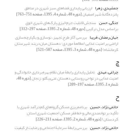
جمشیدی، زهرا
ارزیابی پایداری فضاهای سبز شهری در مناطق
پانزده‌گانۀ شهر اصفهان
[دوره 48، شماره 4، 1395، صفحه 751-763]
جنگی، حسن
سنجش قابلیت جرم‌خیزی پارک‌های شهری خوی
براساس مدل ترکیبی
[دوره 48، شماره 2، 1395، صفحه 297-312]
جهان رمضان، فریبا
بررسی آثار طرح تجهیز، نوسازی و یکپارچه‌سازی
اراضی بر امنیت غذایی (مطالعۀ موردی: دهستان میان‌‌دربند شهرستان
کرمانشاه)
[دوره 48، شماره 3، 1395، صفحه 507-521]
چ
چراغی، مهدی
تحلیل پایداری رابطۀ میان نظام بهره‌برداری خانوادگی و
امنیت غذایی در نواحی روستایی دهستان غنی‌بیگلو، زنجان
[دوره 48،
شماره 1، 1395، صفحه 197-209]
ح
حاتمی نژاد، حسین
برنامه‌ریزی مسکن گروه‌های کم‌درآمد شهری با
تأکید بر توانمندی مالی و خط فقر مسکن (جمعیت شهری استان
کردستان)
[دوره 48، شماره 2، 1395، صفحه 211-226]
حاتمی نژاد، حسین
بررسی رابطۀ سرمایۀ اجتماعی و رضایت از کیفیت