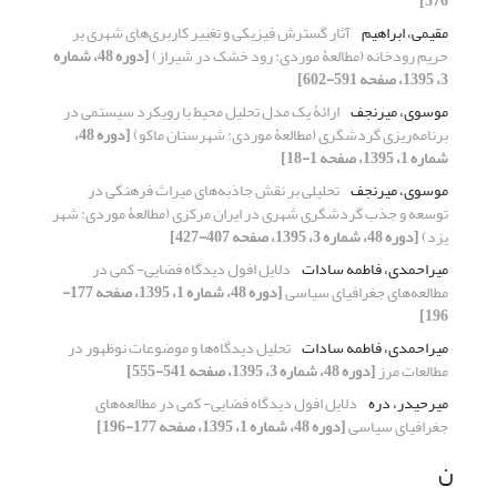
576]
مقیمی، ابراهیم
آثار گسترش فیزیکی و تغییر کاربری‌‌های شهری بر
حریم رودخانه (مطالعۀ موردی: رود خشک در شیراز)
[دوره 48، شماره
3، 1395، صفحه 591-602]
موسوی، میرنجف
ارائۀ یک مدل تحلیل محیط با رویکرد سیستمی در
برنامه‌ریزی گردشگری (مطالعۀ موردی: شهرستان ماکو)
[دوره 48،
شماره 1، 1395، صفحه 1-18]
موسوی، میرنجف
تحلیلی بر نقش جاذبه‌های میراث فرهنگی در
توسعه و جذب گردشگری شهری در ایران مرکزی (مطالعۀ موردی: شهر
یزد)
[دوره 48، شماره 3، 1395، صفحه 407-427]
میراحمدی، فاطمه سادات
دلایل افول دیدگاه فضایی- کمی در
مطالعه‌های جغرافیای سیاسی
[دوره 48، شماره 1، 1395، صفحه 177-
196]
میراحمدی، فاطمه سادات
تحلیل دیدگاه‌ها و موضوعات نوظهور در
مطالعات مرز
[دوره 48، شماره 3، 1395، صفحه 541-555]
میرحیدر، دره
دلایل افول دیدگاه فضایی- کمی در مطالعه‌های
جغرافیای سیاسی
[دوره 48، شماره 1، 1395، صفحه 177-196]
ن