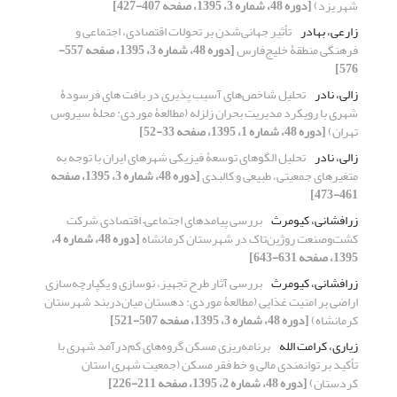
شهر یزد)
[دوره 48، شماره 3، 1395، صفحه 407-427]
زارعی، بهادر
تأثیر جهانی‌شدن بر تحولات اقتصادی، اجتماعی و
فرهنگی منطقۀ خلیج‌فارس
[دوره 48، شماره 3، 1395، صفحه 557-
576]
زالی، نادر
تحلیل شاخص‌های آسیب پذیری در بافت های فرسودۀ
شهری با رویکرد مدیریت بحران زلزله (مطالعۀ موردی: محلۀ سیروس
تهران)
[دوره 48، شماره 1، 1395، صفحه 33-52]
زالی، نادر
تحلیل الگوهای توسعۀ فیزیکی شهرهای ایران با توجه به
متغیرهای جمعیتی، طبیعی و کالبدی
[دوره 48، شماره 3، 1395، صفحه
461-473]
زرافشانی، کیومرث
بررسی پیامدهای اجتماعی– اقتصادی شرکت
کشت‌وصنعت روژین‌تاک در شهرستان کرمانشاه
[دوره 48، شماره 4،
1395، صفحه 631-643]
زرافشانی، کیومرث
بررسی آثار طرح تجهیز، نوسازی و یکپارچه‌سازی
اراضی بر امنیت غذایی (مطالعۀ موردی: دهستان میان‌‌دربند شهرستان
کرمانشاه)
[دوره 48، شماره 3، 1395، صفحه 507-521]
زیاری، کرامت الله
برنامه‌ریزی مسکن گروه‌های کم‌درآمد شهری با
تأکید بر توانمندی مالی و خط فقر مسکن (جمعیت شهری استان
کردستان)
[دوره 48، شماره 2، 1395، صفحه 211-226]