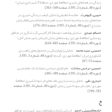
زندگی در فضاهای شهری (مطالعۀ موردی: منطقۀ 9 شهرداری تهران)
[دوره 48، شماره 2، 1395، صفحه 349-361]
حبیبی، کیومرث
مقایسۀ تطبیقی و تحلیل کیفیت زندگی شهری در
محله‌های جدید و قدیم (محلۀ جدید ظفریه و محلۀ قدیمی قطارچیان
سنندج)
[دوره 48، شماره 2، 1395، صفحه 263-276]
حسام، مهدی
سنجش وضعیت توسعۀ کارآفرینی گردشگری در مناطق
روستایی (مطالعۀ موردی: روستاهای بخش لاریجان شهرستان آمل)
[دوره 48، شماره 4، 1395، صفحه 603-616]
حسینی، سید محمد
تحلیلی ژئوپلیتیکی بر محصول‌های راهبردی
کشاورزی ایران (مطالعۀ موردی: گندم)
[دوره 48، شماره 1، 1395،
صفحه 53-67]
حسینی، نرجس سادات
جغرافیای سیاسی به‌مثابۀ یک علم تجربی
[دوره 48، شماره 2، 1395، صفحه 389-405]
حیدری، تقی
تحلیل زیست‌پذیری بافت‌های فرسودۀ شهری (مطالعۀ
موردی: بافت فرسودۀ شهر زنجان)
[دوره 48، شماره 4، 1395، صفحه
783-799]
خ
خادم الحسینی، احمد
ارزیابی پایداری فضاهای سبز شهری در مناطق