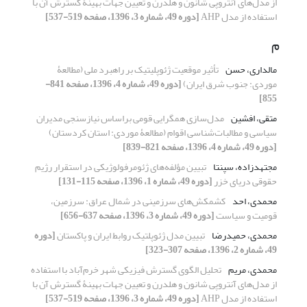
از مدل‌های آنتروپی شانون و هلدرن و تعیین جهات بهینۀ گسترش آن با
استفاده از مدل AHP
[دوره 49، شماره 3، 1396، صفحه 519-537]
م
مالداری، حسن
تأثیر موقعیت ژئوپلیتیک بر راهبرد ملی (مطالعۀ
موردی: جنوب شرق ایران)
[دوره 49، شماره 4، 1396، صفحه 841-
855]
متقی، افشین
مدل‌سازی همگرایی قومی براساس نیازسنجی مدیران
سیاسی و مطالبات‌شناسی اقوام (مطالعۀ موردی: استان کردستان)
[دوره 49، شماره 4، 1396، صفحه 821-839]
مجتهدزاده، سپنتا
تبیین مؤلفه‌های ژئومرفولوژیکی در استقرار رژیم
حقوقی دریای خزر
[دوره 49، شماره 1، 1396، صفحه 115-131]
محمدی، احد
کشمکش‌های سرزمینی در شمال عراق: سرزمین،
قومیت و سیاست
[دوره 49، شماره 3، 1396، صفحه 637-656]
محمدی، حمیدرضا
تبیین مدل ژئوپلتیک روابط ایران و پاکستان
[دوره
49، شماره 2، 1396، صفحه 307-323]
محمدی، مریم
تحلیل الگوی گسترش فیزیکی شهر خرم‌آباد با استفاده
از مدل‌های آنتروپی شانون و هلدرن و تعیین جهات بهینۀ گسترش آن با
استفاده از مدل AHP
[دوره 49، شماره 3، 1396، صفحه 519-537]