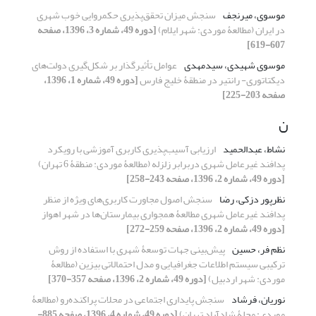
موسوی، میرنجف
سنجش میزان تحقق‌پذیری حکمروایی خوب شهری
در ایران (مطالعۀ موردی: شهر ایلام)
[دوره 49، شماره 3، 1396، صفحه
607-619]
موسوی شهیدی، سیدمهدی
عوامل تأثیرگذار بر شکل‌گیری دولت‌های
دیکتاتوری- رانتیر در منطقۀ خلیج فارس
[دوره 49، شماره 1، 1396،
صفحه 203-225]
ن
نشاط، عبدالحمید
ارزیابی آسیب‌پذیری کاربری آموزشی با رویکرد
پدافند غیرعامل شهری دربرابر زلزله (مطالعۀ موردی: منطقۀ 6 تهران)
[دوره 49، شماره 2، 1396، صفحه 243-258]
نظرپور دزکی، رضا
سنجش اصول مجاورت کاربری‌های ویژه از منظر
پدافند غیرعامل شهری مطالعۀ همجواری بیمارستان‌ها در شهر اهواز
[دوره 49، شماره 2، 1396، صفحه 259-272]
نظم فر، حسین
پیش‌بینی جهات توسعۀ شهری با استفاده از روش
ترکیبی سیستم اطلاعات جغرافیایی و مدل احتمالاتی بیزین (مطالعۀ
موردی: شهر اردبیل)
[دوره 49، شماره 2، 1396، صفحه 357-370]
نوریان، فرشاد
سنجش پایداری اجتماعی در محلات پراکنده‌رو (مطالعۀ
موردی: محلۀ شادآباد تهران)
[دوره 49، شماره 4، 1396، صفحه 885-