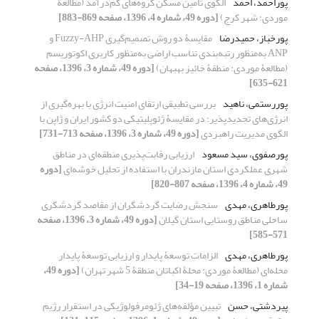
پوراحمد، احمد
الگوی تأمین مسکن گروه‌های کم‌درآمد (مطالعۀ
موردی: شهر کرج)
[دوره 49، شماره 4، 1396، صفحه 869-883]
پورخباز، حمیدرضا
مقایسۀ دو روش تصمیم‌گیری Fuzzy-AHP و
ANP به‌منظور رتبه‌بندی تناسب اراضی به‌منظور کاربری اکوتوریسم
(مطالعۀ موردی: منطقۀ خائیز بهبهان)
[دوره 49، شماره 3، 1396، صفحه
621-635]
پوررستمی، ناهید
بررسی تطبیقی ارتقای امنیت انرژی با بهره‌گیری از
انرژی‌های تجدیدپذیر؛ در مقایسۀ ژئوپلیتیکی دو کشور ایران و ژاپن با
الگوی مدیریت راهبردی
[دوره 49، شماره 3، 1396، صفحه 713-731]
پورصفوی، سید مسعود
ارزیابی رقابت‌پذیری منطقه‌ای در مناطق
شهری عملکردی استان مازندران با استفاده از تحلیل خوشه‌ای
[دوره
49، شماره 4، 1396، صفحه 807-820]
پورطاهری، مهدی
سنجش رضایت‌ گردشگران از مقاصد گردشگری
ساحلی مناطق روستایی استان گیلان
[دوره 49، شماره 3، 1396، صفحه
571-585]
پورطاهری، مهدی
الزامات توسعۀ پایدار و ارزیابی توسعۀ پایدار
محله‌ای (مطالعۀ موردی: محلۀ اکباتان منطقۀ 5 شهر تهران)
[دوره 49،
شماره 1، 1396، صفحه 19-34]
پیردشتی، حسن
تبیین مؤلفه‌های ژئومرفولوژیکی در استقرار رژیم