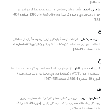
55-68]
طاهری، احمد
تأثیر عوامل سیاسی در تشدید پدیدۀ گردوغبار در
حوزۀ رودخانه‌ای دجله و فرات
[دوره 49، شماره 4، 1396، صفحه 857-
868]
ع
علوی، سیدعلی
الزامات توسعۀ پایدار و ارزیابی توسعۀ پایدار محله‌ای
(مطالعۀ موردی: محلۀ اکباتان منطقۀ 5 شهر تهران)
[دوره 49، شماره 1،
1396، صفحه 19-34]
غ
غنی زاده حصار، الناز
آرام‌سازی ترافیک محله با رویکرد تجدیدحیات با
استفاده از مدل SWOT (مطالعۀ موردی: محلۀ یورد شاهی ارومیه)
[دوره 49، شماره 4، 1396، صفحه 755-767]
ف
فاضل نیا، غریب
ارزیابـی فعالیت ها و کارکـرد خانـه های تــرویج
روستایــی (مـطالعـۀ مـوردی: شهــرستان زابـل)
[دوره 49، شماره 2،
1396، صفحه 371-389]