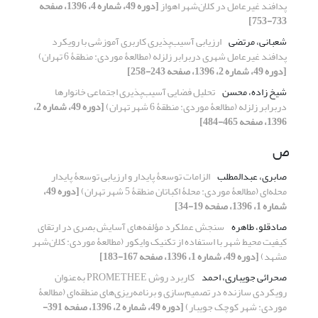
پدافند غیرعامل در کلان‌شهر اهواز
[دوره 49، شماره 4، 1396، صفحه
733-753]
شعبانی، مرتضی
ارزیابی آسیب‌پذیری کاربری آموزشی با رویکرد
پدافند غیرعامل شهری دربرابر زلزله (مطالعۀ موردی: منطقۀ 6 تهران)
[دوره 49، شماره 2، 1396، صفحه 243-258]
شیخ زاده، محسن
تحلیل فضایی آسیب‌پذیری اجتماعی خانوارها
دربرابر زلزله (مطالعۀ موردی: منطقۀ 6 شهر تهران)
[دوره 49، شماره 2،
1396، صفحه 465-484]
ص
صابری، عبدالمطلب
الزامات توسعۀ پایدار و ارزیابی توسعۀ پایدار
محله‌ای (مطالعۀ موردی: محلۀ اکباتان منطقۀ 5 شهر تهران)
[دوره 49،
شماره 1، 1396، صفحه 19-34]
صادقلو، طاهره
سنجش عملکرد مؤلفه‌های آسایش بصری در ارتقای
کیفیت محیط شهر با استفاده از تکنیک وایکور (مطالعۀ موردی: کلان‌شهر
مشهد)
[دوره 49، شماره 1، 1396، صفحه 167-183]
صحرائی جویباری، احمد
کاربرد روش PROMETHEE به‌عنوان
رویکردی سازنده در تصمیم‌سازی و برنامه‌ریزی‌های منطقه‌ای (مطالعۀ
موردی: شهر کوچک جویبار)
[دوره 49، شماره 2، 1396، صفحه 391-