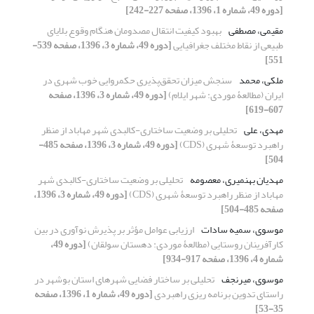
[دوره 49، شماره 1، 1396، صفحه 227-242]
مقیمی، مصطفی
بهبود کیفیت انتقال مصدومان هنگام وقوع بلایای
طبیعی از نقاط مختلف جغرافیایی
[دوره 49، شماره 3، 1396، صفحه 539-
551]
ملکی، محمد
سنجش میزان تحقق‌پذیری حکمروایی خوب شهری در
ایران (مطالعۀ موردی: شهر ایلام)
[دوره 49، شماره 3، 1396، صفحه
607-619]
مهدی، علی
تحلیلی بر وضعیت ساختاری-کالبدی شهر مهاباد از منظر
راهبرد توسعۀ شهری (CDS)
[دوره 49، شماره 3، 1396، صفحه 485-
504]
مهدیان بهنمیری، معصومه
تحلیلی بر وضعیت ساختاری-کالبدی شهر
مهاباد از منظر راهبرد توسعۀ شهری (CDS)
[دوره 49، شماره 3، 1396،
صفحه 485-504]
موسوی، سمیه سادات
ارزیابی عوامل مؤثر بر پذیرش نوآوری در بین
کارآفرینان روستایی (مطالعۀ موردی: دهستان سولقان)
[دوره 49،
شماره 4، 1396، صفحه 917-934]
موسوی، میرنجف
تحلیلی بر ساختار فضایی شهرهای استان بوشهر در
راستای تدوین برنامه ریزی راهبردی
[دوره 49، شماره 1، 1396، صفحه
35-53]