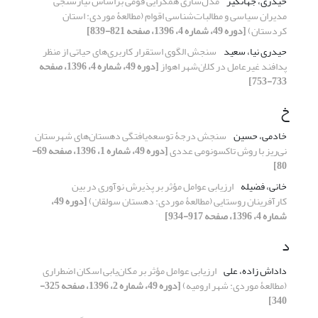
حیدری، جهانگیر
مدل‌سازی همگرایی قومی براساس نیازسنجی
مدیران سیاسی و مطالبات‌شناسی اقوام (مطالعۀ موردی: استان
کردستان)
[دوره 49، شماره 4، 1396، صفحه 821-839]
حیدری نیا، سعید
سنجش الگوی استقرار کاربری‌های حیاتی از منظر
پدافند غیرعامل در کلان‌شهر اهواز
[دوره 49، شماره 4، 1396، صفحه
733-753]
خ
خادمی، حسین
سنجش درجۀ توسعه‌یافتگی دهستان‌های شهرستان
نی‌ریز با روش تاکسونومی عددی
[دوره 49، شماره 1، 1396، صفحه 69-
80]
خانی، فضیله
ارزیابی عوامل مؤثر بر پذیرش نوآوری در بین
کارآفرینان روستایی (مطالعۀ موردی: دهستان سولقان)
[دوره 49،
شماره 4، 1396، صفحه 917-934]
د
داداش زاده، علی
ارزیابی عوامل مؤثر بر مکان‌یابی اسکان اضطراری
(مطالعۀ موردی: شهر ارومیه)
[دوره 49، شماره 2، 1396، صفحه 325-
340]