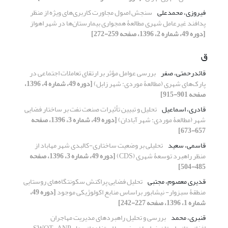
فیروزی، محمدعلی
سنجش اصول مجاورت کاربری‌های ویژه از منظر
پدافند غیرعامل شهری مطالعۀ همجواری بیمارستان‌ها در شهر اهواز
[دوره 49، شماره 2، 1396، صفحه 259-272]
ق
قائدرحمتی، صفر
بررسی عوامل مؤثر بر ارتقای تعاملات اجتماعی در
پارک‌های شهری (مطالعۀ موردی: شهر زابل)
[دوره 49، شماره 4، 1396،
صفحه 901-915]
قادری، اسماعیل
تحلیل و تبیین تأثیرات صنعت نفت بر ساختار فضایی
شهر (مطالعۀ موردی: شهر آبادان)
[دوره 49، شماره 3، 1396، صفحه
657-673]
قاسمی، سعید
تحلیلی بر وضعیت ساختاری-کالبدی شهر مهاباد از
منظر راهبرد توسعۀ شهری (CDS)
[دوره 49، شماره 3، 1396، صفحه
485-504]
قدیری معصوم، مجتبی
تحلیل فضایی پراکنش سکونتگاه‌های روستایی
منطقۀ سبزوار- نیشابور براساس منابع اکولوژیکی موجود
[دوره 49،
شماره 1، 1396، صفحه 227-242]
قنبری، محمد
بررسی و تحلیل راهبردهای مدیریت مهاجران