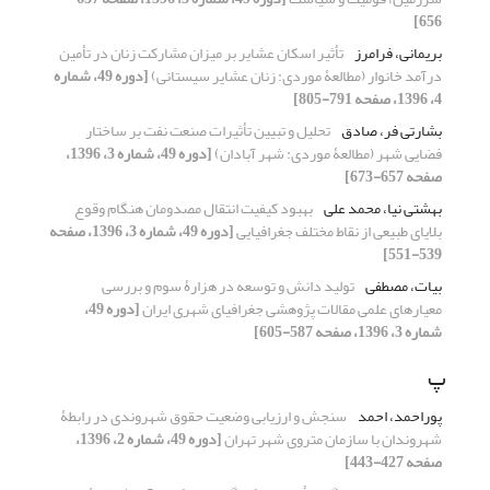
656]
بریمانی، فرامرز
تأثیر اسکان عشایر بر میزان مشارکت زنان در تأمین
درآمد خانوار (مطالعۀ موردی: زنان عشایر سیستانی)
[دوره 49، شماره
4، 1396، صفحه 791-805]
بشارتی فر، صادق
تحلیل و تبیین تأثیرات صنعت نفت بر ساختار
فضایی شهر (مطالعۀ موردی: شهر آبادان)
[دوره 49، شماره 3، 1396،
صفحه 657-673]
بهشتی نیا، محمد علی
بهبود کیفیت انتقال مصدومان هنگام وقوع
بلایای طبیعی از نقاط مختلف جغرافیایی
[دوره 49، شماره 3، 1396، صفحه
539-551]
بیات، مصطفی
تولید دانش و توسعه در هزارۀ سوم و بررسی
معیارهای علمی مقالات پژوهشی جغرافیای شهری ایران
[دوره 49،
شماره 3، 1396، صفحه 587-605]
پ
پوراحمد، احمد
سنجش و ارزیابی وضعیت حقوق شهروندی در رابطۀ
شهروندان با سازمان متروی شهر تهران
[دوره 49، شماره 2، 1396،
صفحه 427-443]