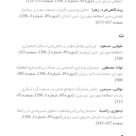
حقوقی دریای خزر
[دوره 49، شماره 1، 1396، صفحه 115-131]
پیشگاهی فرد، زهرا
تحلیل و تبیین تأثیرات صنعت نفت بر ساختار
فضایی شهر (مطالعۀ موردی: شهر آبادان)
[دوره 49، شماره 3، 1396،
صفحه 657-673]
ت
تقوایی، مسعود
ارزیابی عوامل مؤثر بر مکان‌یابی اسکان اضطراری
(مطالعۀ موردی: شهر ارومیه)
[دوره 49، شماره 2، 1396، صفحه 325-
340]
توانا، مصطفی
سنجش پایداری اجتماعی در محلات پراکنده‌رو (مطالعۀ
موردی: محلۀ شادآباد تهران)
[دوره 49، شماره 4، 1396، صفحه 885-
900]
تولایی، سیمین
نقش مشارکت جوامع محلی در صنعت گردشگری
پایدار (مطالعۀ موردی: سرعین)
[دوره 49، شماره 1، 1396، صفحه 95-
113]
تیموری، راضیه
سنجش و ارزیابی وضعیت حقوق شهروندی در رابطۀ
شهروندان با سازمان متروی شهر تهران
[دوره 49، شماره 2، 1396،
صفحه 427-443]
ج