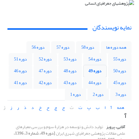
نمایه نویسندگان
همه دوره ها
دوره 58
دوره 57
دوره 56
دوره 55
دوره 54
دوره 53
دوره 52
دوره 51
دوره 50
دوره 49
دوره 48
دوره 47
دوره 46
دوره 45
دوره 44
دوره 43
دوره 42
دوره 41
دوره 3
دوره 2
دوره 1
همه
آ
ا
ب
پ
ت
ث
ج
چ
ح
خ
د
ذ
ر
ز
ژ
آ
آقایی، پرویز
تولید دانش و توسعه در هزارۀ سوم و بررسی معیارهای
علمی مقالات پژوهشی جغرافیای شهری ایران
[دوره 49، شماره 3، 1396،