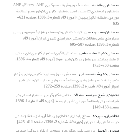
محمدیاری، فاطمه
مقایسۀ دو روش تصمیم‌گیری Fuzzy-AHP و ANP
به‌منظور رتبه‌بندی تناسب اراضی به‌منظور کاربری اکوتوریسم (مطالعۀ
موردی: منطقۀ خائیز بهبهان)
[دوره 49، شماره 3، 1396، صفحه 621-
635]
محمدیان مصمم، حسن
تولید دانش و توسعه در هزارۀ سوم و بررسی
معیارهای علمی مقالات پژوهشی جغرافیای شهری ایران
[دوره 49،
شماره 3، 1396، صفحه 587-605]
محمدی ده‌چشمه، مصطفی
سنجش الگوی استقرار کاربری‌های حیاتی
از منظر پدافند غیرعامل در کلان‌شهر اهواز
[دوره 49، شماره 4، 1396،
صفحه 733-753]
محمدی ده چشمه، مصطفی
سنجش اصول مجاورت کاربری‌های ویژه از
منظر پدافند غیرعامل شهری مطالعۀ همجواری بیمارستان‌ها در شهر
اهواز
[دوره 49، شماره 2، 1396، صفحه 259-272]
محمودی شیخ سرمست، میلاد
تحلیل مکان‌گزینی استقرار انسانی در
شرایط بحرانی (مطالعۀ موردی: شهر ارومیه)
[دوره 49، شماره 1، 1396،
صفحه 133-149]
مخلصیان، سپیده
سطح پایداری محله‌ای و رابطۀ آن با توسعۀ اجتماعی
در محلۀ نازی‌آباد تهران
[دوره 49، شماره 2، 1396، صفحه 411-425]
مدیری، آتوسا
بررسی نقش مکان‌های سوم بر ارتقای زندگی اجتماعی