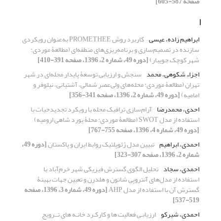
صفحه 587-605]
ا
ابراهیم زاده، عیسی
کاربرد روش PROMETHEE به‌عنوان رویکردی
سازنده در تصمیم‌سازی و برنامه‌ریزی‌های منطقه‌ای (مطالعۀ موردی:
شهر کوچک جویبار)
[دوره 49، شماره 2، 1396، صفحه 391-410]
اجزاء شکوهی، محمد
سنجش و ارزیابی توسعۀ پایدار محله‌ای در شهر
تهران (مطالعۀ موردی: محله‌های ولی‌عصر شمالی، آشتیانی، نیلوفر و
امامیه)
[دوره 49، شماره 2، 1396، صفحه 341-356]
احدی، محمدرضا
آرام‌سازی ترافیک محله با رویکرد تجدیدحیات با
استفاده از مدل SWOT (مطالعۀ موردی: محلۀ یورد شاهی ارومیه)
[دوره 49، شماره 4، 1396، صفحه 755-767]
احمدی، ابراهیم
تبیین مدل ژئوپلتیک روابط ایران و پاکستان
[دوره 49،
شماره 2، 1396، صفحه 307-323]
احمدی، سجاد
تحلیل الگوی گسترش فیزیکی شهر خرم‌آباد با
استفاده از مدل‌های آنتروپی شانون و هلدرن و تعیین جهات بهینۀ
گسترش آن با استفاده از مدل AHP
[دوره 49، شماره 3، 1396، صفحه
519-537]
احمدی، شیرکو
ارزیابـی فعالیت ها و کارکـرد خانـه های تــرویج