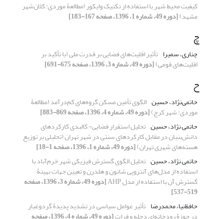
کیفیت محیط شهر با استفاده از تکنیک وایکور (مطالعۀ موردی: کلان‌شهر
مشهد)
[دوره 49، شماره 1، 1396، صفحه 167-183]
چ
چناری، سمیرا
تأثیر اقلیت‌های فضایی بر قدرت ملی (با تأکید بر
اقلیت‌های قومی)
[دوره 49، شماره 3، 1396، صفحه 675-691]
ح
حاتمی‌نژاد، حسین
الگوی تأمین مسکن گروه‌های کم‌درآمد (مطالعۀ
موردی: شهر کرج)
[دوره 49، شماره 4، 1396، صفحه 869-883]
حاتمی نژاد، حسین
تحلیل استقرار فضایی- کالبدی کارکردهای
دانش‌بنیان در مقابل کارکردهای سنتی در شهر تهران (تحلیلی بر توزیع
هسته‌های شهری تهران)
[دوره 49، شماره 1، 1396، صفحه 1-18]
حاتمی نژاد، حسین
تحلیل الگوی گسترش فیزیکی شهر خرم‌آباد با
استفاده از مدل‌های آنتروپی شانون و هلدرن و تعیین جهات بهینۀ
گسترش آن با استفاده از مدل AHP
[دوره 49، شماره 3، 1396، صفحه
519-537]
حافظ‌نیا، محمدرضا
تأثیر عوامل سیاسی در تشدید پدیدۀ گردوغبار
در حوزۀ رودخانه‌ای دجله و فرات
[دوره 49، شماره 4، 1396، صفحه