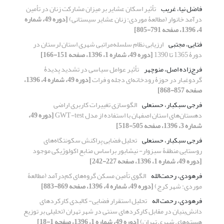
فاضل نیا، غریب
تأثیر اسکان عشایر بر میزان مشارکت زنان در تأمین
درآمد خانوار (مطالعۀ موردی: زنان عشایر سیستانی)
[دوره 49، شماره
4، 1396، صفحه 791-805]
فتایی، مجتبی
ارزیابی نظام سلسله‌مراتبی شهری استان لرستان در
دورۀ 1365 تا 1390
[دوره 49، شماره 1، 1396، صفحه 151-166]
فرج‌زاده اصل، منوچهر
تأثیر عوامل سیاسی در تشدید پدیدۀ
گردوغبار در حوزۀ رودخانه‌ای دجله و فرات
[دوره 49، شماره 4، 1396،
صفحه 857-868]
فرجی سبکبار، حسنعلی
الگوسازی تغییرات کاربری اراضی
دهستان‌های استان اصفهان با استفاده از مدل GWT-test
[دوره 49،
شماره 3، 1396، صفحه 505-518]
فرجی سبکبار، حسنعلی
تحلیل فضایی پراکنش سکونتگاه‌های
روستایی منطقۀ سبزوار- نیشابور براساس منابع اکولوژیکی موجود
[دوره 49، شماره 1، 1396، صفحه 227-242]
فرهودی، رحمت‌الله
الگوی تأمین مسکن گروه‌های کم‌درآمد (مطالعۀ
موردی: شهر کرج)
[دوره 49، شماره 4، 1396، صفحه 869-883]
فرهودی، رحمت اله
تحلیل استقرار فضایی- کالبدی کارکردهای
دانش‌بنیان در مقابل کارکردهای سنتی در شهر تهران (تحلیلی بر توزیع
هسته‌های شهری تهران)
[دوره 49، شماره 1، 1396، صفحه 1-18]