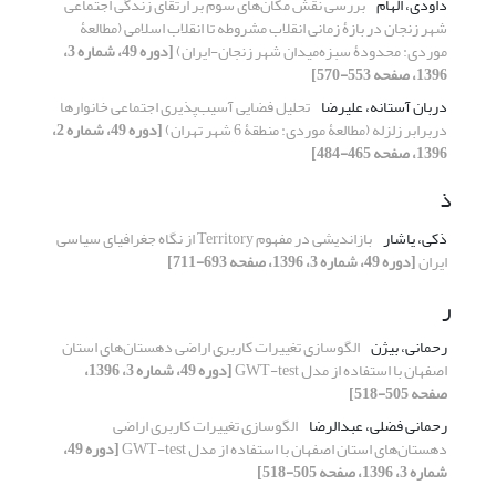
داودی، الهام
بررسی نقش مکان‌های سوم بر ارتقای زندگی اجتماعی
شهر زنجان در بازۀ زمانی انقلاب مشروطه تا انقلاب اسلامی (مطالعۀ
موردی: محدودۀ سبزه‌میدان شهر زنجان-ایران)
[دوره 49، شماره 3،
1396، صفحه 553-570]
دربان آستانه، علیرضا
تحلیل فضایی آسیب‌پذیری اجتماعی خانوارها
دربرابر زلزله (مطالعۀ موردی: منطقۀ 6 شهر تهران)
[دوره 49، شماره 2،
1396، صفحه 465-484]
ذ
ذکی، یاشار
بازاندیشی در مفهوم Territory از نگاه جغرافیای سیاسی
ایران
[دوره 49، شماره 3، 1396، صفحه 693-711]
ر
رحمانی، بیژن
الگوسازی تغییرات کاربری اراضی دهستان‌های استان
اصفهان با استفاده از مدل GWT-test
[دوره 49، شماره 3، 1396،
صفحه 505-518]
رحمانی فضلی، عبدالرضا
الگوسازی تغییرات کاربری اراضی
دهستان‌های استان اصفهان با استفاده از مدل GWT-test
[دوره 49،
شماره 3، 1396، صفحه 505-518]