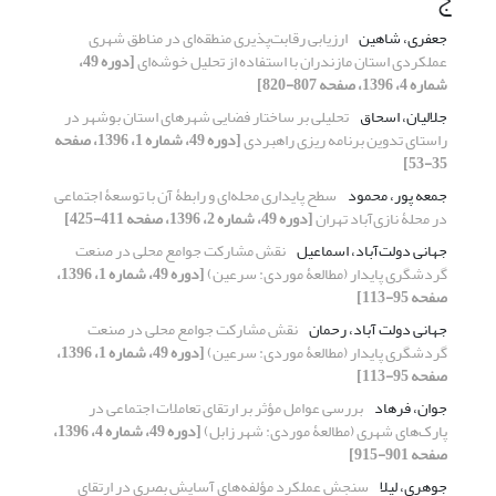
جعفری، شاهین
ارزیابی رقابت‌پذیری منطقه‌ای در مناطق شهری
عملکردی استان مازندران با استفاده از تحلیل خوشه‌ای
[دوره 49،
شماره 4، 1396، صفحه 807-820]
جلالیان، اسحاق
تحلیلی بر ساختار فضایی شهرهای استان بوشهر در
راستای تدوین برنامه ریزی راهبردی
[دوره 49، شماره 1، 1396، صفحه
35-53]
جمعه پور، محمود
سطح پایداری محله‌ای و رابطۀ آن با توسعۀ اجتماعی
در محلۀ نازی‌آباد تهران
[دوره 49، شماره 2، 1396، صفحه 411-425]
جهانی دولت‌آباد، اسماعیل
نقش مشارکت جوامع محلی در صنعت
گردشگری پایدار (مطالعۀ موردی: سرعین)
[دوره 49، شماره 1، 1396،
صفحه 95-113]
جهانی دولت آباد، رحمان
نقش مشارکت جوامع محلی در صنعت
گردشگری پایدار (مطالعۀ موردی: سرعین)
[دوره 49، شماره 1، 1396،
صفحه 95-113]
جوان، فرهاد
بررسی عوامل مؤثر بر ارتقای تعاملات اجتماعی در
پارک‌های شهری (مطالعۀ موردی: شهر زابل)
[دوره 49، شماره 4، 1396،
صفحه 901-915]
جوهری، لیلا
سنجش عملکرد مؤلفه‌های آسایش بصری در ارتقای