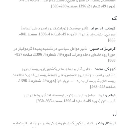
افغانستانی استان خراسان رضوی با استفاده از مدل SWOT-ANP
[دوره 49، شماره 2، 1396، صفحه 289-305]
ک
کاویانی راد، مراد
تأثیر موقعیت ژئوپلیتیک بر راهبرد ملی (مطالعۀ
موردی: جنوب شرق ایران)
[دوره 49، شماره 4، 1396، صفحه 841-
855]
کرمی‌نژاد، حسین
تأثیر عوامل سیاسی در تشدید پدیدۀ گردوغبار در
حوزۀ رودخانه‌ای دجله و فرات
[دوره 49، شماره 4، 1396، صفحه 857-
868]
کوچکی، محمد
تحلیل آثار بیمۀ اجتماعی کشاورزان، روستاییان و
عشایر بر امنیت اجتماعی و احساس تعلق جامعۀ روستایی ( مورد مطالعه:
روستاهای شهرستان بدره- استان ایلام)
[دوره 49، شماره 2، 1396،
صفحه 445-463]
کولایی، الهه
عوامل خارجی مؤثر بر توسعه‌نیافتگی روابط ایران و
گرجستان
[دوره 49، شماره 4، 1396، صفحه 935-950]
ل
لرستانی، اکبر
تحلیل الگوی گسترش فیزیکی شهر خرم‌آباد با استفاده