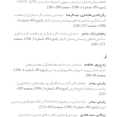
افغانستانی استان خراسان رضوی با استفاده از مدل SWOT-ANP
[دوره 49، شماره 2، 1396، صفحه 289-305]
رکن الدین افتخاری، عبدالرضا
سنجش رضایت‌ گردشگران از مقاصد
گردشگری ساحلی مناطق روستایی استان گیلان
[دوره 49، شماره 3،
1396، صفحه 571-585]
رمضان نژاد، یاسر
سنجش رضایت‌ گردشگران از مقاصد گردشگری
ساحلی مناطق روستایی استان گیلان
[دوره 49، شماره 3، 1396، صفحه
571-585]
ز
زارع پور، فاطمه
سنجش درجۀ توسعه‌یافتگی دهستان‌های
شهرستان نی‌ریز با روش تاکسونومی عددی
[دوره 49، شماره 1، 1396،
صفحه 69-80]
زارعی، بهادر
عوامل تأثیرگذار بر شکل‌گیری دولت‌های دیکتاتوری-
رانتیر در منطقۀ خلیج فارس
[دوره 49، شماره 1، 1396، صفحه 203-
225]
زارعی، بهادر
بازاندیشی در مفهوم Territory از نگاه جغرافیای سیاسی
ایران
[دوره 49، شماره 3، 1396، صفحه 693-711]
زرقانی، سید هادی
بررسی و تحلیل راهبردهای مدیریت مهاجران