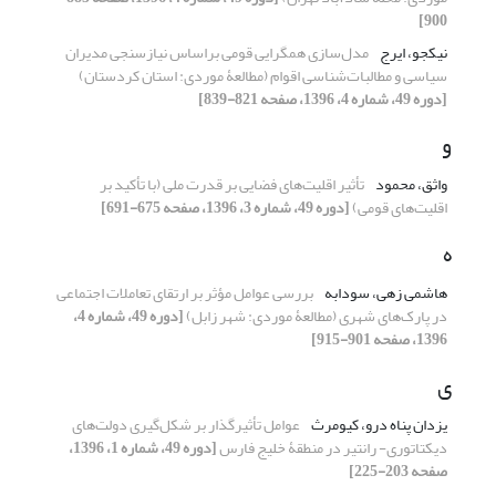
900]
نیکجو، ایرج
مدل‌سازی همگرایی قومی براساس نیازسنجی مدیران
سیاسی و مطالبات‌شناسی اقوام (مطالعۀ موردی: استان کردستان)
[دوره 49، شماره 4، 1396، صفحه 821-839]
و
واثق، محمود
تأثیر اقلیت‌های فضایی بر قدرت ملی (با تأکید بر
اقلیت‌های قومی)
[دوره 49، شماره 3، 1396، صفحه 675-691]
ه
هاشمی زهی، سودابه
بررسی عوامل مؤثر بر ارتقای تعاملات اجتماعی
در پارک‌های شهری (مطالعۀ موردی: شهر زابل)
[دوره 49، شماره 4،
1396، صفحه 901-915]
ی
یزدان پناه درو، کیومرث
عوامل تأثیرگذار بر شکل‌گیری دولت‌های
دیکتاتوری- رانتیر در منطقۀ خلیج فارس
[دوره 49، شماره 1، 1396،
صفحه 203-225]