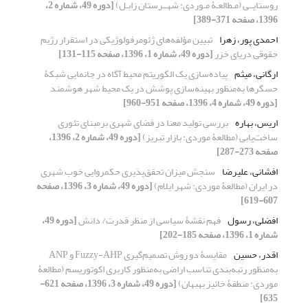
روستایــی (مـطالعـۀ مـوردی: شهــرستان زابـل)
[دوره 49، شماره 2،
1396، صفحه 371-389]
احمدی پور، زهرا
تبیین مؤلفه‌های ژئومرفولوژیکی در استقرار رژیم
حقوقی دریای خزر
[دوره 49، شماره 1، 1396، صفحه 115-131]
ارگانی، میثم
پیاده‌سازی یک الگوریتم محیط آگاه در جانمایی شبکۀ
حسگرها به‌منظور بهینه‌سازی پوشش در یک محیط شهر هوشمند
[دوره 49، شماره 4، 1396، صفحه 951-960]
اریس، بهاره
بررسی تولید معنا در فضای شهری برمبنای تئوری
ساخت‌یابی (مطالعۀ موردی: بازار تبریز)
[دوره 49، شماره 2، 1396،
صفحه 273-287]
افشانی، علیرضا
سنجش میزان تحقق‌پذیری حکمروایی خوب شهری
در ایران (مطالعۀ موردی: شهر ایلام)
[دوره 49، شماره 3، 1396، صفحه
607-619]
افضلی، رسول
فهم نقشۀ سیاسی از منظر قدرت/ دانش
[دوره 49،
شماره 1، 1396، صفحه 185-202]
اقدر، حسین
مقایسۀ دو روش تصمیم‌گیری Fuzzy-AHP و ANP
به‌منظور رتبه‌بندی تناسب اراضی به‌منظور کاربری اکوتوریسم (مطالعۀ
موردی: منطقۀ خائیز بهبهان)
[دوره 49، شماره 3، 1396، صفحه 621-
635]