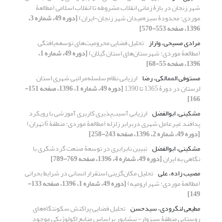
شهر زنجان در بازۀ زمانی انقلاب مشروطه تا انقلاب اسلامی (مطالعۀ
موردی: محدودۀ سبزه‌میدان شهر زنجان-ایران)
[دوره 49، شماره 3،
1396، صفحه 553-570]
مرادی مسیحی، واراز
تحلیل فضایی محرومیت‌های توسعه‌یافتگی
(مطالعۀ موردی: شهرستان‌های استان گیلان)
[دوره 49، شماره 1،
1396، صفحه 55-68]
مستوفی الممالکی، رضا
ارزیابی نظام سلسله‌مراتبی شهری استان
لرستان در دورۀ 1365 تا 1390
[دوره 49، شماره 1، 1396، صفحه 151-
166]
مشکینی، ابوالفضل
ارزیابی آسیب‌پذیری کاربری آموزشی با رویکرد
پدافند غیرعامل شهری دربرابر زلزله (مطالعۀ موردی: منطقۀ 6 تهران)
[دوره 49، شماره 2، 1396، صفحه 243-258]
مشکینی، ابوالفضل
تبیین نابرابری در توسعۀ صنعت گردشگری با
نگاهی به ایران
[دوره 49، شماره 4، 1396، صفحه 769-789]
مصیب زاده، علی
تحلیل مکان‌گزینی استقرار انسانی در شرایط بحرانی
(مطالعۀ موردی: شهر ارومیه)
[دوره 49، شماره 1، 1396، صفحه 133-
149]
مطیعی لنگرودی، سیدحسن
تحلیل فضایی پراکنش سکونتگاه‌های
روستایی منطقۀ سبزوار- نیشابور براساس منابع اکولوژیکی موجود