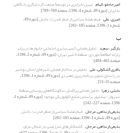
امیرحاجلو، الهام
تبیین نابرابری در توسعۀ صنعت گردشگری با نگاهی
به ایران
[دوره 49، شماره 4، 1396، صفحه 769-789]
امیری، علی
فهم نقشۀ سیاسی از منظر قدرت/ دانش
[دوره 49،
شماره 1، 1396، صفحه 185-202]
ب
بازگیر، سعید
تحلیل فضایی آسیب‌پذیری اجتماعی خانوارها دربرابر
زلزله (مطالعۀ موردی: منطقۀ 6 شهر تهران)
[دوره 49، شماره 2، 1396،
صفحه 465-484]
باقری کشکولی، علی
تحلیلی بر ساختار فضایی شهرهای استان بوشهر
در راستای تدوین برنامه ریزی راهبردی
[دوره 49، شماره 1، 1396،
صفحه 35-53]
بخشی، زهرا
تحلیل فضایی پراکنش سکونتگاه‌های روستایی منطقۀ
سبزوار- نیشابور براساس منابع اکولوژیکی موجود
[دوره 49، شماره 1،
1396، صفحه 227-242]
بدیعی ازنداهی، مرجان
فهم نقشۀ سیاسی از منظر قدرت/ دانش
[دوره 49، شماره 1، 1396، صفحه 185-202]
بدیعی ازنداهی، مرجان
کشمکش‌های سرزمینی در شمال عراق:
سرزمین، قومیت و سیاست
[دوره 49، شماره 3، 1396، صفحه 637-