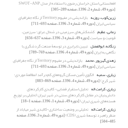
افغانستانی استان خراسان رضوی با استفاده از مدل SWOT-ANP
[دوره 49، شماره 2، 1396، صفحه 289-305]
زرین‌کوب، روزبه
بازاندیشی در مفهوم Territory از نگاه جغرافیای
سیاسی ایران
[دوره 49، شماره 3، 1396، صفحه 693-711]
زمانی، عظیم
کشمکش‌های سرزمینی در شمال عراق: سرزمین،
قومیت و سیاست
[دوره 49، شماره 3، 1396، صفحه 637-656]
زنگانه، ابوالفضل
تبیین نابرابری در توسعۀ صنعت گردشگری با
نگاهی به ایران
[دوره 49، شماره 4، 1396، صفحه 769-789]
زهدی گهرپور، محمد
بازاندیشی در مفهوم Territory از نگاه جغرافیای
سیاسی ایران
[دوره 49، شماره 3، 1396، صفحه 693-711]
زیاری، سمیه
الگوی تأمین مسکن گروه‌های کم‌درآمد (مطالعۀ موردی:
شهر کرج)
[دوره 49، شماره 4، 1396، صفحه 869-883]
زیاری، کرامت اله
تحلیل استقرار فضایی- کالبدی کارکردهای
دانش‌بنیان در مقابل کارکردهای سنتی در شهر تهران (تحلیلی بر توزیع
هسته‌های شهری تهران)
[دوره 49، شماره 1، 1396، صفحه 1-18]
زیاری، کرامت اله
تحلیلی بر وضعیت ساختاری-کالبدی شهر مهاباد از
منظر راهبرد توسعۀ شهری (CDS)
[دوره 49، شماره 3، 1396، صفحه
485-504]