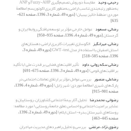
رحیمی، وحید
مقایسۀ دو روش تصمیم‌گیری Fuzzy-AHP و ANP
به‌منظور رتبه‌بندی تناسب اراضی به‌منظور کاربری اکوتوریسم (مطالعۀ
موردی: منطقۀ خائیز بهبهان)
[دوره 49، شماره 3، 1396، صفحه 621-
635]
رضائی، مسعود
عوامل خارجی مؤثر بر توسعه‌نیافتگی روابط ایران و
گرجستان
[دوره 49، شماره 4، 1396، صفحه 935-950]
رضائی، مهرانگیز
الگوسازی تغییرات کاربری اراضی دهستان‌های
استان اصفهان با استفاده از مدل GWT-test
[دوره 49، شماره 3،
1396، صفحه 505-518]
رضائی سکه روانی، داود
تأثیر اقلیت‌های فضایی بر قدرت ملی (با تأکید
بر اقلیت‌های قومی)
[دوره 49، شماره 3، 1396، صفحه 675-691]
رضاعلی، منصور
بررسی عوامل مؤثر بر ارتقای تعاملات اجتماعی در
پارک‌های شهری (مطالعۀ موردی: شهر زابل)
[دوره 49، شماره 4، 1396،
صفحه 901-915]
رضوانی، محمدرضا
تحلیل آثار بیمۀ اجتماعی کشاورزان، روستاییان و
عشایر بر امنیت اجتماعی و احساس تعلق جامعۀ روستایی ( مورد مطالعه:
روستاهای شهرستان بدره- استان ایلام)
[دوره 49، شماره 2، 1396،
صفحه 445-463]
رضوی نژاد، مرتضی
بررسی و تحلیل راهبردهای مدیریت مهاجران