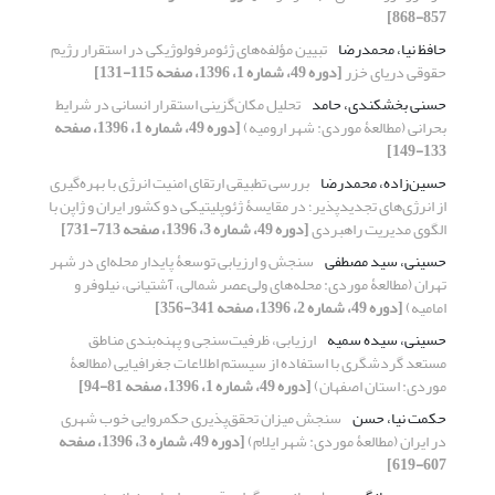
857-868]
حافظ نیا، محمدرضا
تبیین مؤلفه‌های ژئومرفولوژیکی در استقرار رژیم
حقوقی دریای خزر
[دوره 49، شماره 1، 1396، صفحه 115-131]
حسنی بخشکندی، حامد
تحلیل مکان‌گزینی استقرار انسانی در شرایط
بحرانی (مطالعۀ موردی: شهر ارومیه)
[دوره 49، شماره 1، 1396، صفحه
133-149]
حسین‌زاده، محمدرضا
بررسی تطبیقی ارتقای امنیت انرژی با بهره‌گیری
از انرژی‌های تجدیدپذیر؛ در مقایسۀ ژئوپلیتیکی دو کشور ایران و ژاپن با
الگوی مدیریت راهبردی
[دوره 49، شماره 3، 1396، صفحه 713-731]
حسینی، سید مصطفی
سنجش و ارزیابی توسعۀ پایدار محله‌ای در شهر
تهران (مطالعۀ موردی: محله‌های ولی‌عصر شمالی، آشتیانی، نیلوفر و
امامیه)
[دوره 49، شماره 2، 1396، صفحه 341-356]
حسینی، سیده سمیه
ارزیابی، ظرفیت‌سنجی و پهنه‌بندی مناطق
مستعد گردشگری با استفاده از سیستم اطلاعات جغرافیایی (مطالعۀ
موردی: استان اصفهان)
[دوره 49، شماره 1، 1396، صفحه 81-94]
حکمت نیا، حسن
سنجش میزان تحقق‌پذیری حکمروایی خوب شهری
در ایران (مطالعۀ موردی: شهر ایلام)
[دوره 49، شماره 3، 1396، صفحه
607-619]