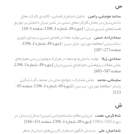
س
ساعد موچشی، رامین
تحلیل استقرار فضایی- کالبدی کارکردهای
دانش‌بنیان در مقابل کارکردهای سنتی در شهر تهران (تحلیلی بر توزیع
هسته‌های شهری تهران)
[دوره 49، شماره 1، 1396، صفحه 1-18]
سجادزاده، حسن
بررسی تولید معنا در فضای شهری برمبنای تئوری
ساخت‌یابی (مطالعۀ موردی: بازار تبریز)
[دوره 49، شماره 2، 1396،
صفحه 273-287]
سجادی، ژیلا
تولید دانش و توسعه در هزارۀ سوم و بررسی معیارهای
علمی مقالات پژوهشی جغرافیای شهری ایران
[دوره 49، شماره 3، 1396،
صفحه 587-605]
سلیمانی، محمد
نقش مشارکت جوامع محلی در صنعت گردشگری
پایدار (مطالعۀ موردی: سرعین)
[دوره 49، شماره 1، 1396، صفحه 95-
113]
ش
شاه کرمی، نعمت
ارزیابی نظام سلسله‌مراتبی شهری استان لرستان در
دورۀ 1365 تا 1390
[دوره 49، شماره 1، 1396، صفحه 151-166]
شجاعیان، علی
سنجش الگوی استقرار کاربری‌های حیاتی از منظر