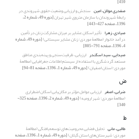
410]
صفدری مولان، امین
سنجش و ارزیابی وضعیت حقوق شهروندی در
رابطۀ شهروندان با سازمان متروی شهر تهران
[دوره 49، شماره 2،
1396، صفحه 427-443]
صیادی، زهرا
تأثیر اسکان عشایر بر میزان مشارکت زنان در تأمین
درآمد خانوار (مطالعۀ موردی: زنان عشایر سیستانی)
[دوره 49، شماره
4، 1396، صفحه 791-805]
صیدایی، سید اسکندر
ارزیابی، ظرفیت‌سنجی و پهنه‌بندی مناطق
مستعد گردشگری با استفاده از سیستم اطلاعات جغرافیایی (مطالعۀ
موردی: استان اصفهان)
[دوره 49، شماره 1، 1396، صفحه 81-94]
ض
ضرابی، اصغر
ارزیابی عوامل مؤثر بر مکان‌یابی اسکان اضطراری
(مطالعۀ موردی: شهر ارومیه)
[دوره 49، شماره 2، 1396، صفحه 325-
340]
ط
طالبی، مانی
تحلیل فضایی محرومیت‌های توسعه‌یافتگی (مطالعۀ
موردی: شهرستان‌های استان گیلان)
[دوره 49، شماره 1، 1396، صفحه